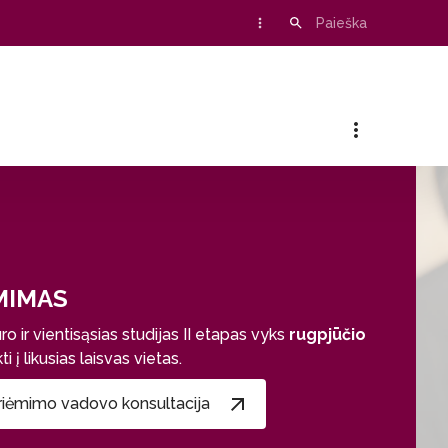
MIMAS
 ir vientisąsias studijas II etapas vyks
rugpjūčio
 į likusias laisvas vietas.
riėmimo vadovo konsultacija