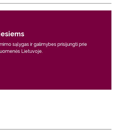
tiesiems
mimo sąlygas ir galimybes prisijungti prie
ruomenės Lietuvoje.