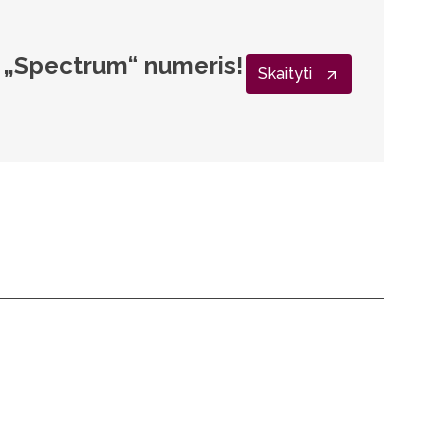
s „Spectrum“ numeris!
Skaityti