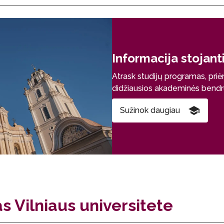
Informacija stojan
Atrask studijų programas, priė
didžiausios akademinės bend
Sužinok daugiau
as Vilniaus universitete