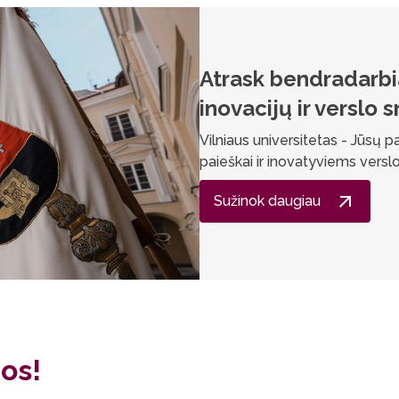
Atrask bendradarb
inovacijų ir verslo s
Vilniaus universitetas - Jūsų 
paieškai ir inovatyviems vers
Sužinok daugiau
os!