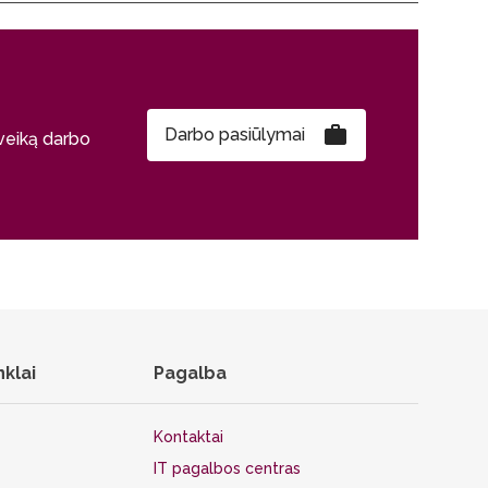
Darbo pasiūlymai
sveiką darbo
nklai
Pagalba
Kontaktai
IT pagalbos centras