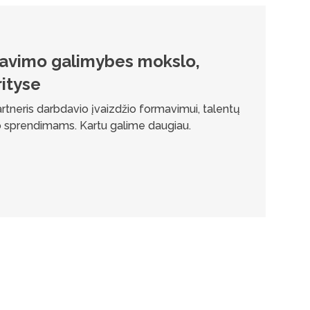
iavimo galimybes mokslo,
rityse
partneris darbdavio įvaizdžio formavimui, talentų
lo sprendimams. Kartu galime daugiau.