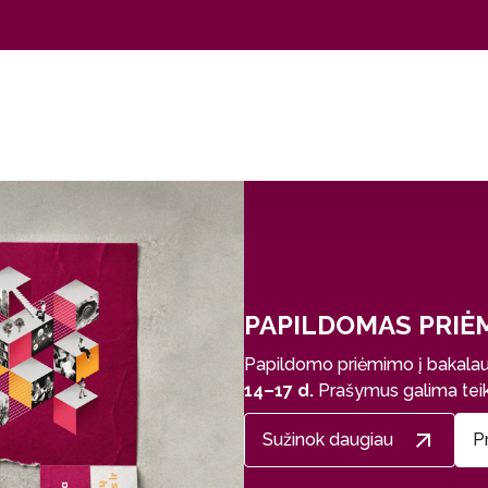
PAPILDOMAS PRIĖ
Papildomo priėmimo į bakalauro
14–17 d.
Prašymus galima teikti
Sužinok daugiau
P