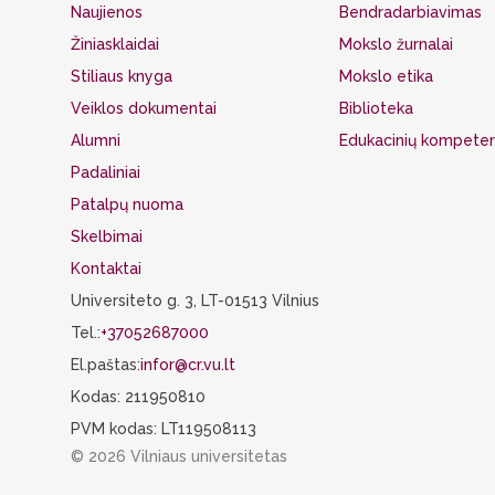
Naujienos
Bendradarbiavimas
Žiniasklaidai
Mokslo žurnalai
Stiliaus knyga
Mokslo etika
Veiklos dokumentai
Biblioteka
Alumni
Edukacinių kompeten
Padaliniai
Patalpų nuoma
Skelbimai
Kontaktai
Universiteto g. 3, LT-01513 Vilnius
Tel.:
+37052687000
El.paštas:
infor@cr.vu.lt
Kodas: 211950810
PVM kodas: LT119508113
© 2026 Vilniaus universitetas