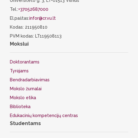
Universiteto g. 3, LT-01513 Vilnius
Tel.:
+37052687000
El.paštas:
infor@cr.vu.lt
Kodas: 211950810
PVM kodas: LT119508113
Mokslui
Doktorantams
Tyrėjams
Bendradarbiavimas
Mokslo žurnalai
Mokslo etika
Biblioteka
Edukacinių kompetencijų centras
Studentams