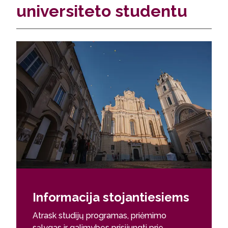
universiteto studentu
Informacija stojantiesiems
Atrask studijų programas, priėmimo
sąlygas ir galimybes prisijungti prie