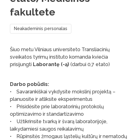
fakultete
Neakademinis personalas
Šiuo metu Vilniaus universiteto Transliacinių
sveikatos tyrimų instituto komanda kviečia
prisijungti
Laborantę (-ą)
(darbui 0,7 etato)
Darbo pobūdis:
• Savarankiškai vykdysite mokslinį projektą –
planuosite ir atliksite eksperimentus
• Prisidėsite prie laboratorinių protokolų
optimizavimo ir standartizavimo
• Užtikrinsite tvarką ir švarą laboratorijoje,
laikydamiesi saugos reikalavimų
• Rūpinsitės žmogaus ląstelių kultūrų ir nematodų