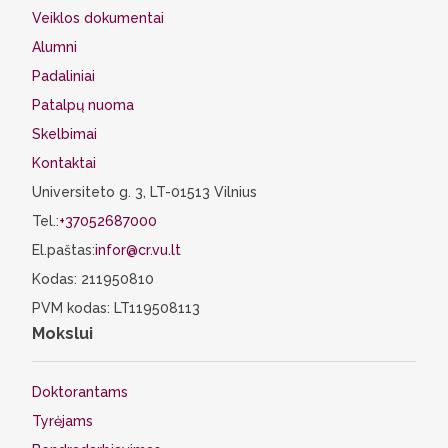
Veiklos dokumentai
Alumni
Padaliniai
Patalpų nuoma
Skelbimai
Kontaktai
Universiteto g. 3, LT-01513 Vilnius
Tel.:
+37052687000
El.paštas:
infor@cr.vu.lt
Kodas: 211950810
PVM kodas: LT119508113
Mokslui
Doktorantams
Tyrėjams