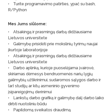
• Turite programavimo patirties, ypač su bash,
R/Python
Mes Jums siūlome:
• Atsakingą ir prasmingą darbą didžiausiame
Lietuvos universitete
• Galimybę prisidėti prie mokslinių tyrimų naujai
įkurtoje laboratorijoje
• Atsakingą ir prasmingą darbą didžiausiame
Lietuvos universitete
• Darbo aplinką, kurioje puoselėjama įvairovė,
skiriamas dėmesys bendruomenės narių lygių
galimybių užtikrinimui, sudaromos sąlygos darbo ir
(ar) studijų ar kitų asmeninio gyvenimo
įsipareigojimų derinimui
• Lankstų darbo grafiką ir galimybę dalį darbo laiko
dirbti nuotoliniu būdu
• Papildomą sveikatos draudimą