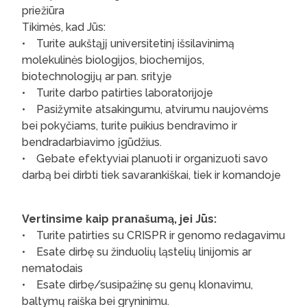
priežiūra
Tikimės, kad Jūs:
• Turite aukštąjį universitetinį išsilavinimą
molekulinės biologijos, biochemijos,
biotechnologijų ar pan. srityje
• Turite darbo patirties laboratorijoje
• Pasižymite atsakingumu, atvirumu naujovėms
bei pokyčiams, turite puikius bendravimo ir
bendradarbiavimo įgūdžius.
• Gebate efektyviai planuoti ir organizuoti savo
darbą bei dirbti tiek savarankiškai, tiek ir komandoje
Vertinsime kaip pranašumą, jei Jūs:
• Turite patirties su CRISPR ir genomo redagavimu
• Esate dirbę su žinduolių ląstelių linijomis ar
nematodais
• Esate dirbę/susipažinę su genų klonavimu,
baltymų raiška bei gryninimu.