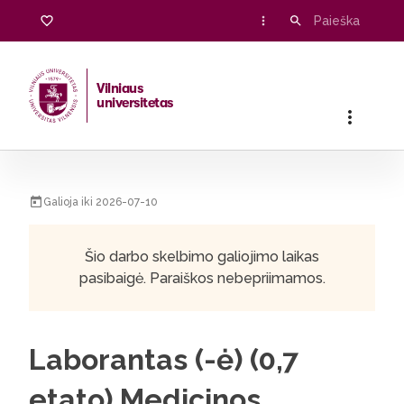
Vilniaus
universitetas
Pradžia
/
Karjera
/
Laborantas (-ė) (0,7 etato) Medicinos faku
Galioja iki 2026-07-10
Šio darbo skelbimo galiojimo laikas
pasibaigė. Paraiškos nebepriimamos.
Laborantas (-ė) (0,7
etato) Medicinos