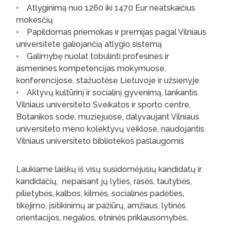
• Atlyginimą nuo 1260 iki 1470 Eur neatskaičius
mokesčių
• Papildomas priemokas ir premijas pagal Vilniaus
universitete galiojančią atlygio sistemą
• Galimybę nuolat tobulinti profesines ir
asmenines kompetencijas mokymuose,
konferencijose, stažuotėse Lietuvoje ir užsienyje
• Aktyvų kultūrinį ir socialinį gyvenimą, lankantis
Vilniaus universiteto Sveikatos ir sporto centre,
Botanikos sode, muziejuose, dalyvaujant Vilniaus
universiteto meno kolektyvų veiklose, naudojantis
Vilniaus universiteto bibliotekos paslaugomis
Laukiame laiškų iš visų susidomėjusių kandidatų ir
kandidačių, nepaisant jų lyties, rasės, tautybės,
pilietybės, kalbos, kilmės, socialinės padėties,
tikėjimo, įsitikinimų ar pažiūrų, amžiaus, lytinės
orientacijos, negalios, etninės priklausomybės,