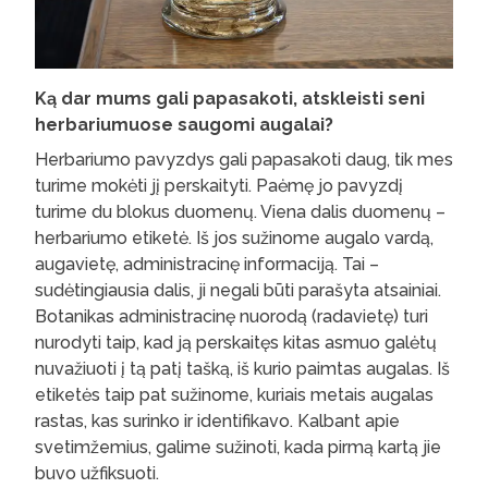
Ką dar mums gali papasakoti, atskleisti seni
herbariumuose saugomi augalai?
Herbariumo pavyzdys gali papasakoti daug, tik mes
turime mokėti jį perskaityti. Paėmę jo pavyzdį
turime du blokus duomenų. Viena dalis duomenų –
herbariumo etiketė. Iš jos sužinome augalo vardą,
augavietę, administracinę informaciją. Tai –
sudėtingiausia dalis, ji negali būti parašyta atsainiai.
Botanikas administracinę nuorodą (radavietę) turi
nurodyti taip, kad ją perskaitęs kitas asmuo galėtų
nuvažiuoti į tą patį tašką, iš kurio paimtas augalas. Iš
etiketės taip pat sužinome, kuriais metais augalas
rastas, kas surinko ir identifikavo. Kalbant apie
svetimžemius, galime sužinoti, kada pirmą kartą jie
buvo užfiksuoti.