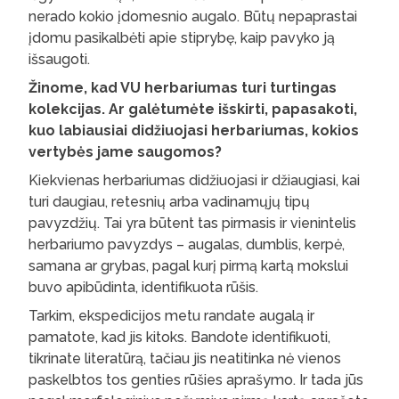
nerado kokio įdomesnio augalo. Būtų nepaprastai
įdomu pasikalbėti apie stiprybę, kaip pavyko ją
išsaugoti.
Žinome, kad VU herbariumas turi turtingas
kolekcijas. Ar galėtumėte išskirti, papasakoti,
kuo labiausiai didžiuojasi herbariumas, kokios
vertybės jame saugomos?
Kiekvienas herbariumas didžiuojasi ir džiaugiasi, kai
turi daugiau, retesnių arba vadinamųjų tipų
pavyzdžių. Tai yra būtent tas pirmasis ir vienintelis
herbariumo pavyzdys – augalas, dumblis, kerpė,
samana ar grybas, pagal kurį pirmą kartą mokslui
buvo apibūdinta, identifikuota rūšis.
Tarkim, ekspedicijos metu randate augalą ir
pamatote, kad jis kitoks. Bandote identifikuoti,
tikrinate literatūrą, tačiau jis neatitinka nė vienos
paskelbtos tos genties rūšies aprašymo. Ir tada jūs