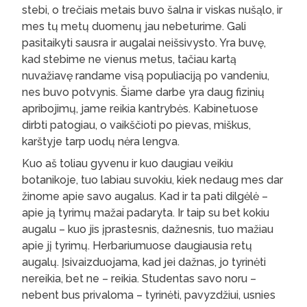
stebi, o trečiais metais buvo šalna ir viskas nušąlo, ir
mes tų metų duomenų jau nebeturime. Gali
pasitaikyti sausra ir augalai neišsivysto. Yra buvę,
kad stebime ne vienus metus, tačiau kartą
nuvažiavę randame visą populiaciją po vandeniu,
nes buvo potvynis. Šiame darbe yra daug fizinių
apribojimų, jame reikia kantrybės. Kabinetuose
dirbti patogiau, o vaikščioti po pievas, miškus,
karštyje tarp uodų nėra lengva.
Kuo aš toliau gyvenu ir kuo daugiau veikiu
botanikoje, tuo labiau suvokiu, kiek nedaug mes dar
žinome apie savo augalus. Kad ir ta pati dilgėlė –
apie ją tyrimų mažai padaryta. Ir taip su bet kokiu
augalu – kuo jis įprastesnis, dažnesnis, tuo mažiau
apie jį tyrimų. Herbariumuose daugiausia retų
augalų. Įsivaizduojama, kad jei dažnas, jo tyrinėti
nereikia, bet ne – reikia. Studentas savo noru –
nebent bus privaloma – tyrinėti, pavyzdžiui, usnies