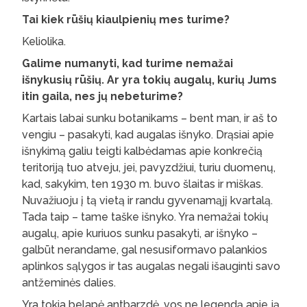
Tai kiek rūšių kiaulpienių mes turime?
Keliolika.
Galime numanyti, kad turime nemažai
išnykusių rūšių. Ar yra tokių augalų, kurių Jums
itin gaila, nes jų nebeturime?
Kartais labai sunku botanikams – bent man, ir aš to
vengiu – pasakyti, kad augalas išnyko. Drąsiai apie
išnykimą galiu teigti kalbėdamas apie konkrečią
teritoriją tuo atveju, jei, pavyzdžiui, turiu duomenų,
kad, sakykim, ten 1930 m. buvo šlaitas ir miškas.
Nuvažiuoju į tą vietą ir randu gyvenamąjį kvartalą.
Tada taip – tame taške išnyko. Yra nemažai tokių
augalų, apie kuriuos sunku pasakyti, ar išnyko –
galbūt nerandame, gal nesusiformavo palankios
aplinkos sąlygos ir tas augalas negali išauginti savo
antžeminės dalies.
Yra tokia belapė antbarzdė, vos ne legendą apie ją