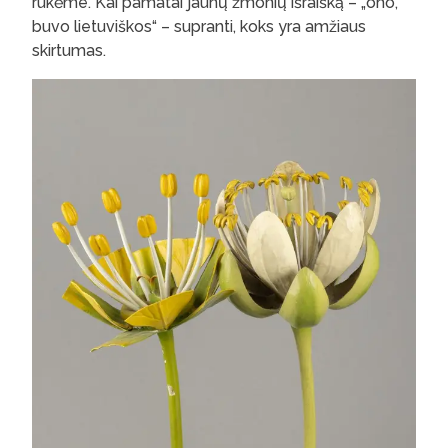
rūkėme. Kai pamatai jaunų žmonių išraišką – „oho,
buvo lietuviškos“ – supranti, koks yra amžiaus
skirtumas.