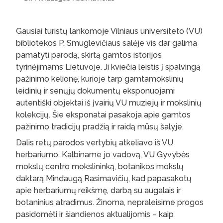
Gausiai turistų lankomoje Vilniaus universiteto (VU)
bibliotekos P. Smuglevičiaus salėje vis dar galima
pamatyti parodą, skirtą gamtos istorijos
tyrinėjimams Lietuvoje. Ji kviečia leistis į spalvingą
pažinimo kelionę, kurioje tarp gamtamokslinių
leidinių ir senųjų dokumentų eksponuojami
autentiški objektai iš įvairių VU muziejų ir mokslinių
kolekcijų. Šie eksponatai pasakoja apie gamtos
pažinimo tradicijų pradžią ir raidą mūsų šalyje.
Dalis retų parodos vertybių atkeliavo iš VU
herbariumo. Kalbiname jo vadovą, VU Gyvybės
mokslų centro mokslininką, botanikos mokslų
daktarą Mindaugą Rasimavičių, kad papasakotų
apie herbariumų reikšmę, darbą su augalais ir
botaninius atradimus. Žinoma, nepraleisime progos
pasidomėti ir šiandienos aktualijomis – kaip