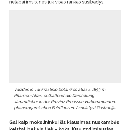
nelabai imsis, nes juk visas rankas susibadys.
Vaizdas iš rankraštinio botanikos atlaso. 1853 m.
Pflanzen-Atlas, enthaltend die Darstellung
Jämmtlicher in der Provinz Preussen vorkommenden,
phanerogamischen Feldflanzen. Asociatyvi iliustracija.
Gal kaip mokslininkui šis klausimas nuskambės
keistai, bet vis tiek – koks Jūsų mylimiausias