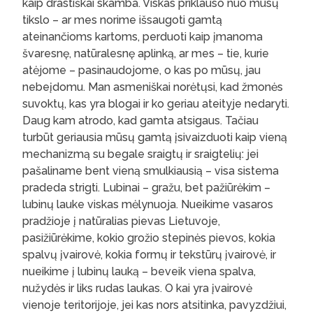
kaip drastiškai skamba. Viskas priklauso nuo mūsų
tikslo – ar mes norime išsaugoti gamtą
ateinančioms kartoms, perduoti kaip įmanoma
švaresnę, natūralesnę aplinką, ar mes – tie, kurie
atėjome – pasinaudojome, o kas po mūsų, jau
nebeįdomu. Man asmeniškai norėtųsi, kad žmonės
suvoktų, kas yra blogai ir ko geriau ateityje nedaryti.
Daug kam atrodo, kad gamta atsigaus. Tačiau
turbūt geriausia mūsų gamtą įsivaizduoti kaip vieną
mechanizmą su begale sraigtų ir sraigtelių: jei
pašaliname bent vieną smulkiausią – visa sistema
pradeda strigti. Lubinai – gražu, bet pažiūrėkim –
lubinų lauke viskas mėlynuoja. Nueikime vasaros
pradžioje į natūralias pievas Lietuvoje,
pasižiūrėkime, kokio grožio stepinės pievos, kokia
spalvų įvairovė, kokia formų ir tekstūrų įvairovė, ir
nueikime į lubinų lauką – beveik viena spalva,
nužydės ir liks rudas laukas. O kai yra įvairovė
vienoje teritorijoje, jei kas nors atsitinka, pavyzdžiui,