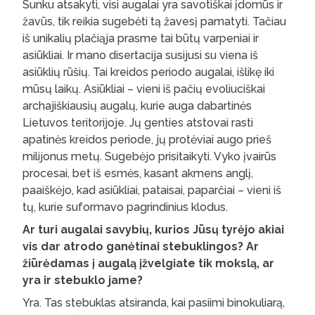
Sunku atsakyti, visi augalai yra savotiškai įdomūs ir
žavūs, tik reikia sugebėti tą žavesį pamatyti. Tačiau
iš unikalių plačiąja prasme tai būtų varpeniai ir
asiūkliai. Ir mano disertacija susijusi su viena iš
asiūklių rūšių. Tai kreidos periodo augalai, išlikę iki
mūsų laikų. Asiūkliai – vieni iš pačių evoliuciškai
archajiškiausių augalų, kurie auga dabartinės
Lietuvos teritorijoje. Jų genties atstovai rasti
apatinės kreidos periode, jų protėviai augo prieš
milijonus metų. Sugebėjo prisitaikyti. Vyko įvairūs
procesai, bet iš esmės, kasant akmens anglį,
paaiškėjo, kad asiūkliai, pataisai, paparčiai – vieni iš
tų, kurie suformavo pagrindinius klodus.
Ar turi augalai savybių, kurios Jūsų tyrėjo akiai
vis dar atrodo ganėtinai stebuklingos? Ar
žiūrėdamas į augalą įžvelgiate tik mokslą, ar
yra ir stebuklo jame?
Yra. Tas stebuklas atsiranda, kai pasiimi binokuliarą,