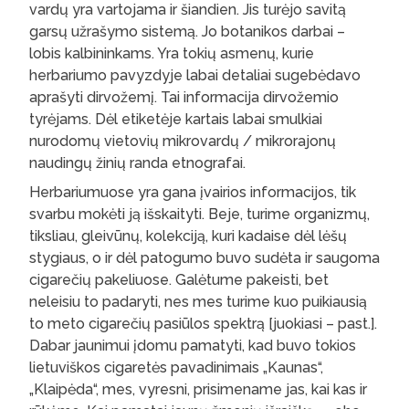
vardų yra vartojama ir šiandien. Jis turėjo savitą
garsų užrašymo sistemą. Jo botanikos darbai –
lobis kalbininkams. Yra tokių asmenų, kurie
herbariumo pavyzdyje labai detaliai sugebėdavo
aprašyti dirvožemį. Tai informacija dirvožemio
tyrėjams. Dėl etiketėje kartais labai smulkiai
nurodomų vietovių mikrovardų / mikrorajonų
naudingų žinių randa etnografai.
Herbariumuose yra gana įvairios informacijos, tik
svarbu mokėti ją išskaityti. Beje, turime organizmų,
tiksliau, gleivūnų, kolekciją, kuri kadaise dėl lėšų
stygiaus, o ir dėl patogumo buvo sudėta ir saugoma
cigarečių pakeliuose. Galėtume pakeisti, bet
neleisiu to padaryti, nes mes turime kuo puikiausią
to meto cigarečių pasiūlos spektrą [juokiasi – past.].
Dabar jaunimui įdomu pamatyti, kad buvo tokios
lietuviškos cigaretės pavadinimais „Kaunas“,
„Klaipėda“, mes, vyresni, prisimename jas, kai kas ir