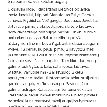
tėra paminėta vos keletas augalų.
Didžiausią indėlį į dabartinės Lietuvos botaniką
įnešė Jundzilai, taip pat Stanislovas Balys Gorskis,
Johanas Frydrichas Volfgangas. Juozapas Jundzilas
dalyvavo pirmoje ekspedicijoje, skirtoje Lietuvos
florai dabartinėje teritorijoje pažinti. Tik visi surinkti
herbariumo pavyzdžiai po sukilimo, po VU
uždarymo 1832 m., buvo išgabenti ir dabar saugomi
Kyjive. Tų seniausių pačių pirmųjų pavydžių mes
jau neturime. Iki XVIII a. mes neturėjome išsamesnių
žinių apie savo šalies augalus. Tam tikrų duomenų
galime rasti Vytauto laikų šaltiniuose, Lietuvos
Statute, įvairiuose miškų ar kryžiuočių kelių
aprašymuose, tačiau ši informacija labiau susijusi su
gamtos, augalų, miškų apsauga. Pavienių žinių
galima rasti apie Karaliaučiaus teritoriją vokiečių
literatūroje, tačiau minėti mokslininkai buvo pirmieji
botanikai, kurie pramynė takelį augalijos tyrimuose,
o vėliau jų pėdomis sekė kiti tyrėjai.