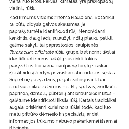
viena nuo kitos, keičiasi klimatas, yra pražiopsotų
vietinių rūšių.
Kad ir mums visiems žinoma kiaulpienė. Botanikui
tai būtų didysis galvos skausmas, jei
paprašytumėte identifikuoti rūšį. Nenorėdami
kankintis, daug iečių sulaužyti ir žilų plaukų palikti,
galime sakyti, tai paprastosios kiaulpienės
Taraxacum officinale
rūšių grupė, bet norint tiksliai
identifikuoti mums reikėtų susirinkti tokius
pavyzdžius, kur viena kiaulpienė turėtų visiškai
išsiskleidusį žiedyną ir visiškai subrendusias sėklas.
Sugretinę pavyzdžius, pagal skirtingus ir labai
smulkius mikropožymius – sėklų spalvas, žiedkočio
pagrindą, dantelių gūbrelių ant briaunelės ir kitus –
galėtume identifikuoti tikslią rūšį. Kartais tradiciškai
augalai priskiriami kuriai nors rūšiai todėl, kad tuo
metu pritrūko dėmesio ir specialistų ar dėl
informacijos trūkumo nebuvo pakankamai išsamiai
ištyrinėta.