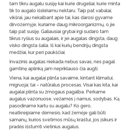
tam tikru augalu susiję kai kurie drugeliai, kurie minta
tik to augalo išskiriamu nektaru. Taip pat vabalai,
vikšrai, jau nekalbant apie tai, kas darosi gyvame
dirvožemyje, kuriame daug mikroorganizmų, o jie
taip pat susiję. Galiausiai grybai irgi sudaro tam
tikrus ryšius su augalais, ir jei augalas dingsta, daug
visko dingsta šalia. Iš kai kurių bendrijų dingsta
medžiai, kur peri paukščiai.
Invazinis augalas niekada nebus savas, nes pagal
gamtinę aplinką jam nepriklauso čia augti.
Viena, kai augalai plinta savaime, kintant klimatui,
migruoja; tai – natūralus procesas. Visai kas kita, kai
augalai plinta su žmogaus pagalba. Perkame
augalus vazonuose, vežamės į namus, sodybas. Ką
pasodiname kartu su augalu? Ko gero,
neatkreipiame dėmesio, kad žemėje gali būti
samanų, kurios svetimos mūsų kraštui, jos įsikurs ir
pradės išstumti vietinius augalus.