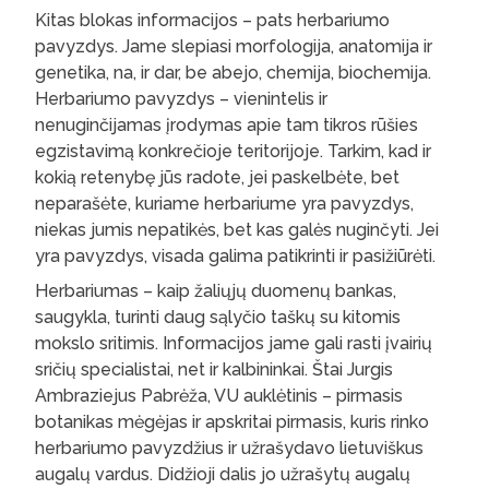
Kitas blokas informacijos – pats herbariumo
pavyzdys. Jame slepiasi morfologija, anatomija ir
genetika, na, ir dar, be abejo, chemija, biochemija.
Herbariumo pavyzdys – vienintelis ir
nenuginčijamas įrodymas apie tam tikros rūšies
egzistavimą konkrečioje teritorijoje. Tarkim, kad ir
kokią retenybę jūs radote, jei paskelbėte, bet
neparašėte, kuriame herbariume yra pavyzdys,
niekas jumis nepatikės, bet kas galės nuginčyti. Jei
yra pavyzdys, visada galima patikrinti ir pasižiūrėti.
Herbariumas – kaip žaliųjų duomenų bankas,
saugykla, turinti daug sąlyčio taškų su kitomis
mokslo sritimis. Informacijos jame gali rasti įvairių
sričių specialistai, net ir kalbininkai. Štai Jurgis
Ambraziejus Pabrėža, VU auklėtinis – pirmasis
botanikas mėgėjas ir apskritai pirmasis, kuris rinko
herbariumo pavyzdžius ir užrašydavo lietuviškus
augalų vardus. Didžioji dalis jo užrašytų augalų