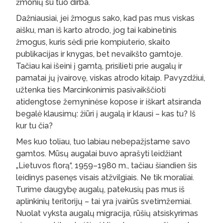
žmonių su tuo dirba.
Dažniausiai, jei žmogus sako, kad pas mus viskas
aišku, man iš karto atrodo, jog tai kabinetinis
žmogus, kuris sėdi prie kompiuterio, skaito
publikacijas ir knygas, bet nevaikšto gamtoje.
Tačiau kai išeini į gamtą, prisilieti prie augalų ir
pamatai jų įvairovę, viskas atrodo kitaip. Pavyzdžiui,
užtenka ties Marcinkonimis pasivaikščioti
atidengtose žemyninėse kopose ir iškart atsiranda
begalė klausimų: žiūri į augalą ir klausi – kas tu? Iš
kur tu čia?
Mes kuo toliau, tuo labiau nebepažįstame savo
gamtos. Mūsų augalai buvo aprašyti leidžiant
„Lietuvos florą“, 1959–1980 m., tačiau šiandien šis
leidinys pasenęs visais atžvilgiais. Ne tik moraliai.
Turime daugybę augalų, patekusių pas mus iš
aplinkinių teritorijų – tai yra įvairūs svetimžemiai.
Nuolat vyksta augalų migracija, rūšių atsiskyrimas