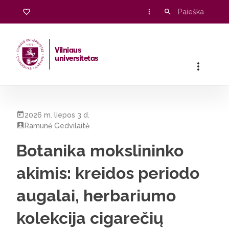
Vilniaus
universitetas
Pradžia
/
Visos naujienos
/
Botanika mokslininko akimis: kreid
2026 m. liepos 3 d.
Ramunė Gedvilaitė
Botanika mokslininko
akimis: kreidos periodo
augalai, herbariumo
kolekcija cigarečių