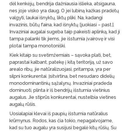
dėl kenkėjų, bendrija dažniausia išlieka, atsigauna,
nes joje visko yra daug. O jei lubiną kažkas pradėtų
valgyti, laukai išnyktų, liktų pliki. Na, kadangi
invazinis, būtų faina, kad išnyktų [juokiasi – past.].
Invaziniai augalai sugeba taip pakeisti aplinką, kad ji
tampa palanki tik jiems, jie išstumia įvairovę ir visi
plotai tampa monotoniški.
Kiek kitaip su svetimžemiais – sąvoka plati, bet,
paprastai kalbant, patekę į kitą teritoriją, už savo
arealo ribų, jie natūralizuojasi, pritampa, yra per
silpni konkurentai. Įsitvirtina, bet nesudaro didelių
monodominantinių sąžalynų. Invaziniai pradeda
dominuoti, plinta ir iš bendrijų išstumia vietinius
augalus. Jie stiprūs konkurentai, nustelbia vietines
augalų rūšis.
Uosialapiai klevai iš paupių išstumia natūralius
krūmynus. Rodos, kas čia tokio, nepagalvojame,
kad su tuo augalu yra susijusi begalė kitų rūšių. Su