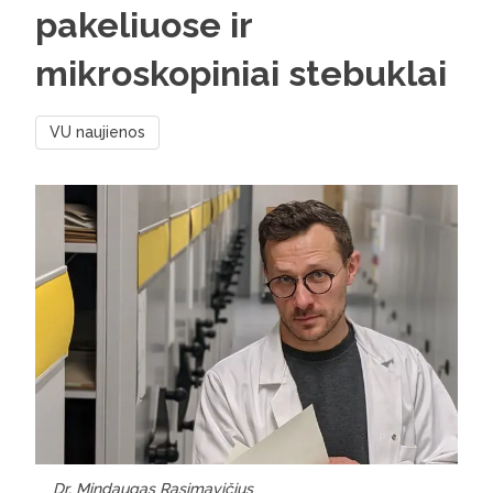
pakeliuose ir
mikroskopiniai stebuklai
VU naujienos
Dr. Mindaugas Rasimavičius