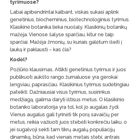
tyrimuose?
Labai apibendrintai kalbant, viskas sukasi aplink
genetinius, biocheminius, biotechnologinius tyrimus.
Klasikinė botanika lieka nuošaly. Klasikinių botanikų
mažėja. Vienose šalyse sparčiau, kitur ne taip
sparčiai. Mažėja žmonių, su kuriais galėtum išeiti į
lauką ir paklausti – kas čia?
Kodėl?
Požiūrio klausimas. Atlikti genetinius tyrimus ir juos
publikuoti aukšto rango žurnaluose yra gerokai
lengviau, paprasčiau. Klasikinius tyrimus sudėtingiau
pateikti. Dažniausiai visus tyrimus, susirinkus
medžiagą, galima daryti ištisus metus. O klasikinio
botaniko laboratorija yra tol, kol jo augalas žydi.
Vienus augalus gali tyrinėti tik porą savaičių per
metus, reikia važiuoti juos stebėti konkrečiu laiku, o
jei sugalvoji sekti tam tikrų augalų populiacijų
dinamiką, būna, kad vienais metais stebi, antrais