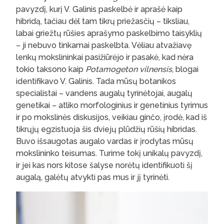
pavyzdį, kurį V. Galinis paskelbė ir aprašė kaip
hibridą, tačiau dėl tam tikrų priežasčių – tiksliau,
labai griežtų rūšies aprašymo paskelbimo taisyklių
– ji nebuvo tinkamai paskelbta. Vėliau atvažiavę
lenkų mokslininkai pasižiūrėjo ir pasakė, kad nėra
tokio taksono kaip
Potamogeton vilnensis
, blogai
identifikavo V. Galinis. Tada mūsų botanikos
specialistai – vandens augalų tyrinėtojai, augalų
genetikai – atliko morfologinius ir genetinius tyrimus
ir po mokslinės diskusijos, veikiau ginčo, įrodė, kad iš
tikrųjų egzistuoja šis dviejų plūdžių rūšių hibridas.
Buvo išsaugotas augalo vardas ir įrodytas mūsų
mokslininko teisumas. Turime tokį unikalų pavyzdį,
ir jei kas nors kitose šalyse norėtų identifikuoti šį
augalą, galėtų atvykti pas mus ir jį tyrinėti.