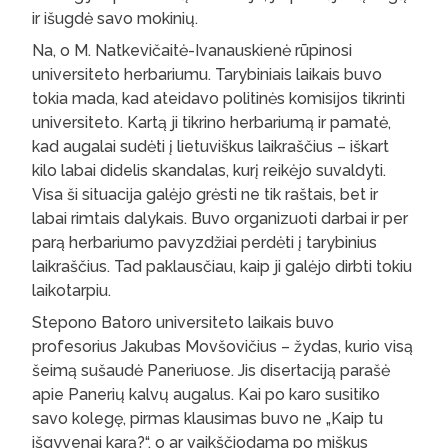
ir išugdė savo mokinių.
Na, o M. Natkevičaitė-Ivanauskienė rūpinosi
universiteto herbariumu. Tarybiniais laikais buvo
tokia mada, kad ateidavo politinės komisijos tikrinti
universiteto. Kartą ji tikrino herbariumą ir pamatė,
kad augalai sudėti į lietuviškus laikraščius – iškart
kilo labai didelis skandalas, kurį reikėjo suvaldyti.
Visa ši situacija galėjo grėsti ne tik raštais, bet ir
labai rimtais dalykais. Buvo organizuoti darbai ir per
parą herbariumo pavyzdžiai perdėti į tarybinius
laikraščius. Tad paklausčiau, kaip ji galėjo dirbti tokiu
laikotarpiu.
Stepono Batoro universiteto laikais buvo
profesorius Jakubas Movšovičius – žydas, kurio visą
šeimą sušaudė Paneriuose. Jis disertaciją parašė
apie Panerių kalvų augalus. Kai po karo susitiko
savo kolegę, pirmas klausimas buvo ne „Kaip tu
išgyvenai karą?“, o ar vaikščiodama po miškus