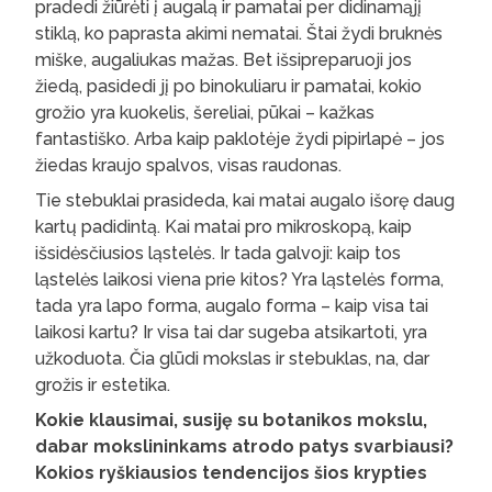
pradedi žiūrėti į augalą ir pamatai per didinamąjį
stiklą, ko paprasta akimi nematai. Štai žydi bruknės
miške, augaliukas mažas. Bet išsipreparuoji jos
žiedą, pasidedi jį po binokuliaru ir pamatai, kokio
grožio yra kuokelis, šereliai, pūkai – kažkas
fantastiško. Arba kaip paklotėje žydi pipirlapė – jos
žiedas kraujo spalvos, visas raudonas.
Tie stebuklai prasideda, kai matai augalo išorę daug
kartų padidintą. Kai matai pro mikroskopą, kaip
išsidėsčiusios ląstelės. Ir tada galvoji: kaip tos
ląstelės laikosi viena prie kitos? Yra ląstelės forma,
tada yra lapo forma, augalo forma – kaip visa tai
laikosi kartu? Ir visa tai dar sugeba atsikartoti, yra
užkoduota. Čia glūdi mokslas ir stebuklas, na, dar
grožis ir estetika.
Kokie klausimai, susiję su botanikos mokslu,
dabar mokslininkams atrodo patys svarbiausi?
Kokios ryškiausios tendencijos šios krypties