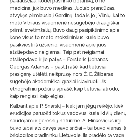
paklausčiau, kodėl pasirinko botaniką, o ne
mediciną, juk buvo medikas. Juolab prancūzas,
atvykęs pirmiausia į Gardiną, tada iš jo į Vilnių, kai to
meto Vilniaus visuomenė nesugebėjo draugiškai
priimti svetimšalių. Buvo daug pasipiktinimo apie
kone visus to meto mokslininkus, kurie buvo
pasikviesti iš užsienio, visuomenė apie juos
atsiliepdavo neigiamai. Taip pat neigiamai
atsiliepdavo ir jie patys – Forsteris [Johanas
Georgas Adamas – past.] rašė, kad lietuviai
prasigėrę, utėlėti, neišprusę, nors Ž. E. Žiliberas
sugebėjo akademiškai gražiai išlaviruoti. Jis
etnografiniu požiūriu aprašė, kaip lietuviai atrodo,
kaip rengiasi, kaip elgiasi.
Kalbant apie P. Snarskį – kiek jam jėgų reikėjo, kiek
erudicijos paruošti tokius vadovus, kurie iki šių dienų
naudojami ir geresnių neturime. A. Minkevičius irgi
buvo labai atsidavęs savo sričiai – tai buvo vienas iš
briologijos pradininkų Lietuvoje, jis pradėjo tą vagą