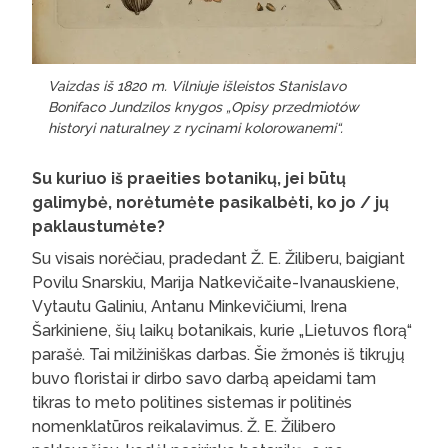
Vaizdas iš 1820 m. Vilniuje išleistos Stanislavo
Bonifaco Jundzilos knygos „Opisy przedmiotów
historyi naturalney z rycinami kolorowanemi“.
Su kuriuo iš praeities botanikų, jei būtų
galimybė, norėtumėte pasikalbėti, ko jo / jų
paklaustumėte?
Su visais norėčiau, pradedant Ž. E. Žiliberu, baigiant
Povilu Snarskiu, Marija Natkevičaite-Ivanauskiene,
Vytautu Galiniu, Antanu Minkevičiumi, Irena
Šarkiniene, šių laikų botanikais, kurie „Lietuvos florą“
parašė. Tai milžiniškas darbas. Šie žmonės iš tikrųjų
buvo floristai ir dirbo savo darbą apeidami tam
tikras to meto politines sistemas ir politinės
nomenklatūros reikalavimus. Ž. E. Žilibero