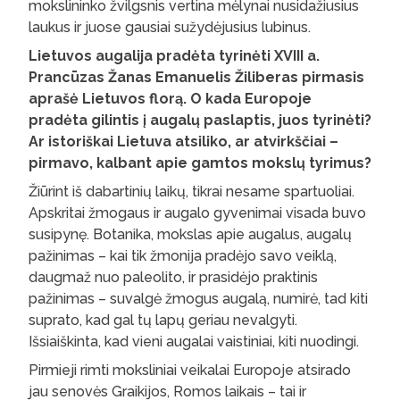
mokslininko žvilgsnis vertina mėlynai nusidažiusius
laukus ir juose gausiai sužydėjusius lubinus.
Lietuvos augalija pradėta tyrinėti XVIII a.
Prancūzas Žanas Emanuelis Žiliberas pirmasis
aprašė Lietuvos florą. O kada Europoje
pradėta gilintis į augalų paslaptis, juos tyrinėti?
Ar istoriškai Lietuva atsiliko, ar atvirkščiai –
pirmavo, kalbant apie gamtos mokslų tyrimus?
Žiūrint iš dabartinių laikų, tikrai nesame spartuoliai.
Apskritai žmogaus ir augalo gyvenimai visada buvo
susipynę. Botanika, mokslas apie augalus, augalų
pažinimas – kai tik žmonija pradėjo savo veiklą,
daugmaž nuo paleolito, ir prasidėjo praktinis
pažinimas – suvalgė žmogus augalą, numirė, tad kiti
suprato, kad gal tų lapų geriau nevalgyti.
Išsiaiškinta, kad vieni augalai vaistiniai, kiti nuodingi.
Pirmieji rimti moksliniai veikalai Europoje atsirado
jau senovės Graikijos, Romos laikais – tai ir