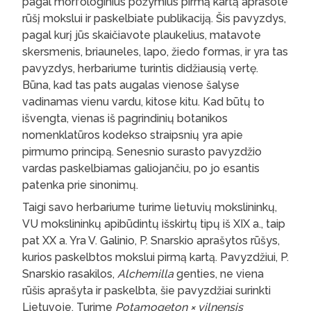
pagal morfologinius požymius pirmą kartą aprašote
rūšį mokslui ir paskelbiate publikaciją. Šis pavyzdys,
pagal kurį jūs skaičiavote plaukelius, matavote
skersmenis, briauneles, lapo, žiedo formas, ir yra tas
pavyzdys, herbariume turintis didžiausią vertę.
Būna, kad tas pats augalas vienose šalyse
vadinamas vienu vardu, kitose kitu. Kad būtų to
išvengta, vienas iš pagrindinių botanikos
nomenklatūros kodekso straipsnių yra apie
pirmumo principą. Senesnio surasto pavyzdžio
vardas paskelbiamas galiojančiu, po jo esantis
patenka prie sinonimų.
Taigi savo herbariume turime lietuvių mokslininkų,
VU mokslininkų apibūdintų išskirtų tipų iš XIX a., taip
pat XX a. Yra V. Galinio, P. Snarskio aprašytos rūšys,
kurios paskelbtos mokslui pirmą kartą. Pavyzdžiui, P.
Snarskio rasakilos,
Alchemilla
genties, ne viena
rūšis aprašyta ir paskelbta, šie pavyzdžiai surinkti
Lietuvoje. Turime
Potamogeton × vilnensis