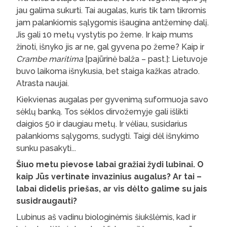
jau galima sukurti. Tai augalas, kuris tik tam tikromis
jam palankiomis sąlygomis išaugina antžeminę dalį.
Jis gali 10 metų vystytis po žeme. Ir kaip mums
žinoti, išnyko jis ar ne, gal gyvena po žeme? Kaip ir
Crambe maritima
[pajūrinė balža – past.]: Lietuvoje
buvo laikoma išnykusia, bet staiga kažkas atrado.
Atrasta naujai.
Kiekvienas augalas per gyvenimą suformuoja savo
sėklų banką. Tos sėklos dirvožemyje gali išlikti
daigios 50 ir daugiau metų. Ir vėliau, susidarius
palankioms sąlygoms, sudygti. Taigi dėl išnykimo
sunku pasakyti...
Šiuo metu pievose labai gražiai žydi lubinai. O
kaip Jūs vertinate invazinius augalus? Ar tai –
labai didelis priešas, ar vis dėlto galime su jais
susidraugauti?
Lubinus aš vadinu biologinėmis šiukšlėmis, kad ir