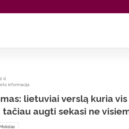
kuria vis dažniau, tačiau augti sekasi ne visiems
2 d.
teto informacija
mas: lietuviai verslą kuria vis
 tačiau augti sekasi ne visie
Mokslas