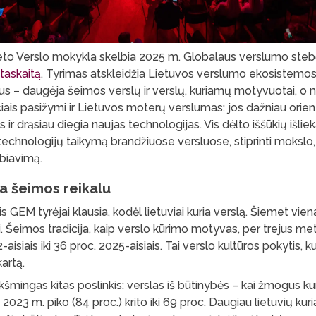
iteto Verslo mokykla skelbia 2025 m. Globalaus verslumo ste
taskaitą
. Tyrimas atskleidžia Lietuvos verslumo ekosistemos
s – daugėja šeimos verslų ir verslų, kuriamų motyvuotai, o n
iais pasižymi ir Lietuvos moterų verslumas: jos dažniau orient
s ir drąsiau diegia naujas technologijas. Vis dėlto iššūkių išlie
 technologijų taikymą brandžiuose versluose, stiprinti mokslo, 
biavimą.
a šeimos reikalu
s GEM tyrėjai klausia, kodėl lietuviai kuria verslą. Šiemet vi
iai. Šeimos tradicija, kaip verslo kūrimo motyvas, per trejus m
aisiais iki 36 proc. 2025-aisiais. Tai verslo kultūros pokytis, k
artą.
ikšmingas kitas poslinkis: verslas iš būtinybės – kai žmogus kur
2023 m. piko (84 proc.) krito iki 69 proc. Daugiau lietuvių kuri