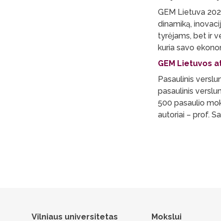
GEM Lietuva 2025 
dinamiką, inovacij
tyrėjams, bet ir v
kuria savo ekonom
GEM Lietuvos ata
Pasaulinis versl
pasaulinis versl
500 pasaulio moks
autoriai – prof. 
Vilniaus universitetas
Mokslui