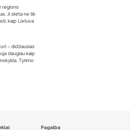
r regiono
. Ji skirta ne tik
sti, kaip Lietuva
tor
) – didžiausias
uja daugiau kaip
 mokykla. Tyrimo
.
nklai
Pagalba