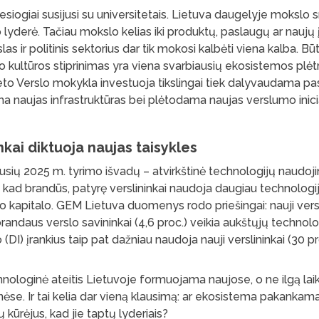
iesiogiai susijusi su universitetais. Lietuva daugelyje mokslo s
 lyderė. Tačiau mokslo kelias iki produktų, paslaugų ar naujų 
slas ir politinis sektorius dar tik mokosi kalbėti viena kalba. Bū
kultūros stiprinimas yra viena svarbiausių ekosistemos plėtro
teto Verslo mokykla investuoja tikslingai tiek dalyvaudama 
ama naujas infrastruktūras bei plėtodama naujas verslumo inici
inkai diktuoja naujas taisykles
ausių 2025 m. tyrimo išvadų – atvirkštinė technologijų naudoji
kad brandūs, patyrę verslininkai naudoja daugiau technologij
io kapitalo. GEM Lietuva duomenys rodo priešingai: nauji versl
 brandaus verslo savininkai (4,6 proc.) veikia aukštųjų technol
o (DI) įrankius taip pat dažniau naudoja nauji verslininkai (30 p
hnologinė ateitis Lietuvoje formuojama naujose, o ne ilgą laik
ėse. Ir tai kelia dar vieną klausimą: ar ekosistema pakankama
jų kūrėjus, kad jie taptų lyderiais?