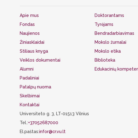
Apie mus
Doktorantams
Fondas
Tyrėjams
Naujienos
Bendradarbiavimas
Žiniasklaidai
Mokslo žurnalai
Stiliaus knyga
Mokslo etika
Veiklos dokumentai
Biblioteka
Alumni
Edukacinių kompeten
Padaliniai
Patalpų nuoma
Skelbimai
Kontaktai
Universiteto g. 3, LT-01513 Vilnius
Tel.:
+37052687000
El.paštas:
infor@cr.vu.lt