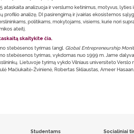
ataskaita analizuoja ir verslumo ketinimus, motyvus, lyties i
ų profilio analizę, DI pasirengimą ir įvairias ekosistemos sąlygas
erslininkams, politikams, mokytojams, visiems, kurie nori supra
ikos ateitį.
skaitą skaitykite čia.
umo stebėsenos tyrimas (angl.
Global Entrepreneurship Moni
umo stebėsenos tyrimas, vykdomas nuo 1999 m. Jame dalyva
lininkų. Lietuvoje tyrimą vykdo Vilniaus universiteto Verslo
Saulė Mačiukaitė-Žvinienė, Robertas Skliaustas, Ameer Hasaan
Studentams
Socialiniai ti