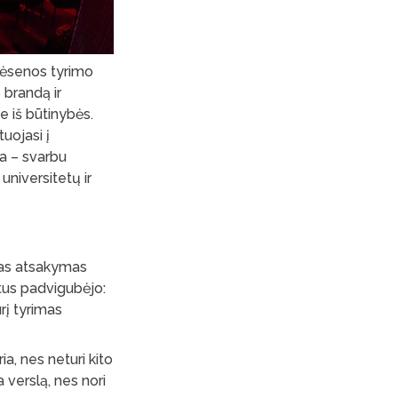
bėsenos tyrimo
 brandą ir
e iš būtinybės.
uojasi į
ka – svarbu
universitetų ir
enas atsakymas
etus padvigubėjo:
urį tyrimas
ia, nes neturi kito
a verslą, nes nori