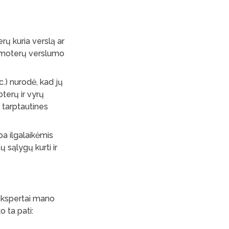
ų kuria verslą ar
tą moterų verslumo
c.) nurodė, kad jų
terų ir vyrų
 tarptautines
pa ilgalaikėmis
 sąlygų kurti ir
 ekspertai mano
o ta pati: