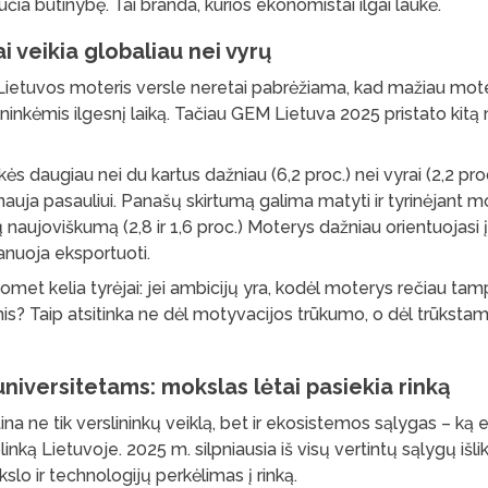
učia būtinybę. Tai branda, kurios ekonomistai ilgai laukė.
i veikia globaliau nei vyrų
Lietuvos moteris versle neretai pabrėžiama, kad mažiau moter
vininkėmis ilgesnį laiką. Tačiau GEM Lietuva 2025 pristato ki
ės daugiau nei du kartus dažniau (6,2 proc.) nei vyrai (2,2 pro
nauja pasauliui. Panašų skirtumą galima matyti ir tyrinėjant mo
naujoviškumą (2,8 ir 1,6 proc.) Moterys dažniau orientuojasi į
lanuoja eksportuoti.
uomet kelia tyrėjai: jei ambicijų yra, kodėl moterys rečiau tam
is? Taip atsitinka ne dėl motyvacijos trūkumo, o dėl trūkstamų
 universitetams: mokslas lėtai pasiekia rinką
na ne tik verslininkų veiklą, bet ir ekosistemos sąlygas – ką
nką Lietuvoje. 2025 m. silpniausia iš visų vertintų sąlygų išlik
slo ir technologijų perkėlimas į rinką.