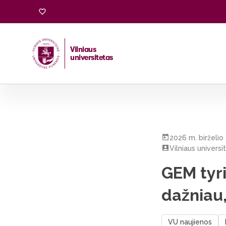
Vilniaus
universitetas
Pradžia
/
Visos naujienos
/
GEM tyrimas: lietuviai verslą 
2026 m. birželio 
Vilniaus universi
GEM tyri
dažniau,
VU naujienos