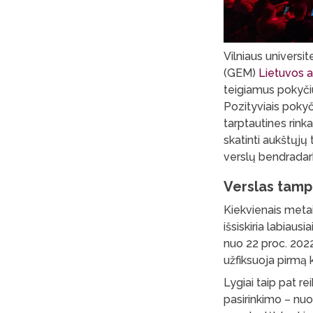
Vilniaus univers
(GEM)
Lietuvos a
teigiamus pokyčiu
Pozityviais pokyč
tarptautines rinka
skatinti aukštųjų
verslų bendradar
Verslas tamp
Kiekvienais metai
išsiskiria labiaus
nuo 22 proc. 2022-
užfiksuoja pirmą k
Lygiai taip pat re
pasirinkimo – nuo 