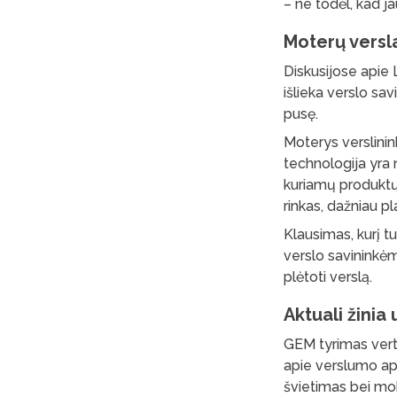
– ne todėl, kad ja
Moterų versla
Diskusijose apie 
išlieka verslo sa
pusę.
Moterys verslinink
technologija yra 
kuriamų produktų 
rinkas, dažniau p
Klausimas, kurį t
verslo savininkėm
plėtoti verslą.
Aktuali žinia
GEM tyrimas verti
apie verslumo apli
švietimas bei mok