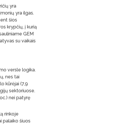
ričių yra
įmonių yra ilgas.
tent šios
s krypčių, į kurią
pasauliniame GEM
atyvas su vaikais
mo versle logika.
ų, nes tai
o kūrėjai (7,9
ogijų sektoriuose.
roc.) nei patyrę
ą rinkoje
i palaiko šiuos