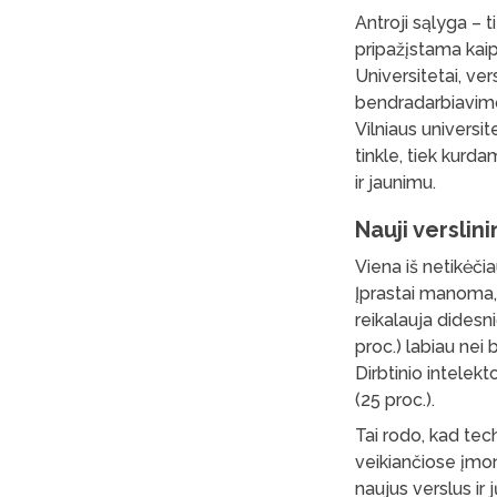
Antroji sąlyga – t
pripažįstama kaip
Universitetai, ver
bendradarbiavimo 
Vilniaus universi
tinkle, tiek kurd
ir jaunimu.
Nauji verslin
Viena iš netikėči
Įprastai manoma, 
reikalauja didesn
proc.) labiau nei
Dirbtinio intelekt
(25 proc.).
Tai rodo, kad tec
veikiančiose įmon
naujus verslus ir 