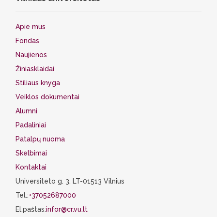
Apie mus
Fondas
Naujienos
Žiniasklaidai
Stiliaus knyga
Veiklos dokumentai
Alumni
Padaliniai
Patalpų nuoma
Skelbimai
Kontaktai
Universiteto g. 3, LT-01513 Vilnius
Tel.:
+37052687000
El.paštas:
infor@cr.vu.lt