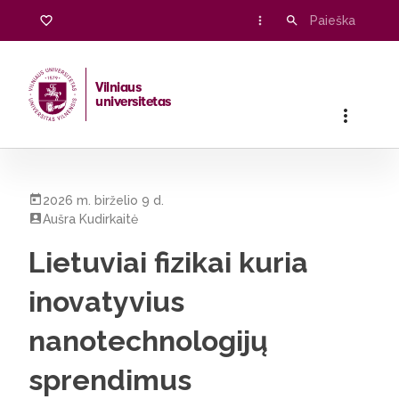
Vilniaus
universitetas
Pradžia
/
Visos naujienos
/
Lietuviai fizikai kuria inovatyviu
2026 m. birželio 9 d.
Aušra Kudirkaitė
Lietuviai fizikai kuria
inovatyvius
nanotechnologijų
sprendimus