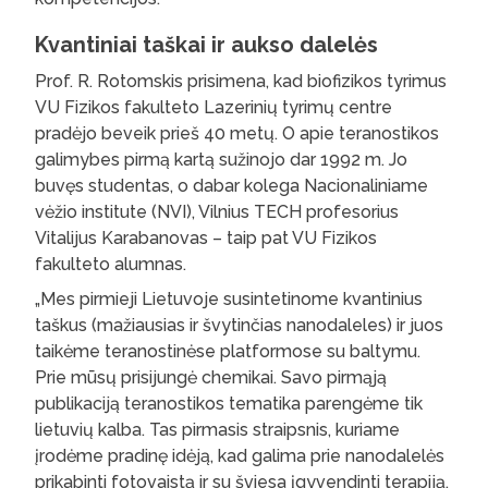
Kvantiniai taškai ir aukso dalelės
Prof. R. Rotomskis prisimena, kad biofizikos tyrimus
VU Fizikos fakulteto Lazerinių tyrimų centre
pradėjo beveik prieš 40 metų. O apie teranostikos
galimybes pirmą kartą sužinojo dar 1992 m. Jo
buvęs studentas, o dabar kolega Nacionaliniame
vėžio institute (NVI), Vilnius TECH profesorius
Vitalijus Karabanovas – taip pat VU Fizikos
fakulteto alumnas.
„Mes pirmieji Lietuvoje susintetinome kvantinius
taškus (mažiausias ir švytinčias nanodaleles) ir juos
taikėme teranostinėse platformose su baltymu.
Prie mūsų prisijungė chemikai. Savo pirmąją
publikaciją teranostikos tematika parengėme tik
lietuvių kalba. Tas pirmasis straipsnis, kuriame
įrodėme pradinę idėją, kad galima prie nanodalelės
prikabinti fotovaistą ir su šviesa įgyvendinti terapiją,