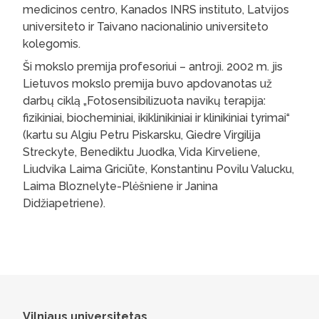
medicinos centro, Kanados INRS instituto, Latvijos
universiteto ir Taivano nacionalinio universiteto
kolegomis.
Ši mokslo premija profesoriui – antroji. 2002 m. jis
Lietuvos mokslo premija buvo apdovanotas už
darbų ciklą „Fotosensibilizuota navikų terapija:
fizikiniai, biocheminiai, ikiklinikiniai ir klinikiniai tyrimai“
(kartu su Algiu Petru Piskarsku, Giedre Virgilija
Streckyte, Benediktu Juodka, Vida Kirveliene,
Liudvika Laima Griciūte, Konstantinu Povilu Valucku,
Laima Bloznelyte-Plėšniene ir Janina
Didžiapetriene).
Vilniaus universitetas