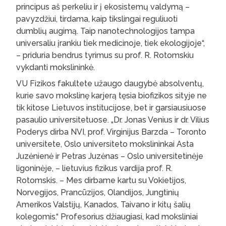
principus aš perkeliu ir į ekosistemų valdymą –
pavyzdžiui, tirdama, kaip tikslingai reguliuoti
dumblių augimą. Taip nanotechnologijos tampa
universaliu įrankiu tiek medicinoje, tiek ekologijoje“,
– priduria bendrus tyrimus su prof. R. Rotomskiu
vykdanti mokslininkė.
VU Fizikos fakultete užaugo daugybė absolventų,
kurie savo mokslinę karjerą tęsia biofizikos sityje ne
tik kitose Lietuvos institucijose, bet ir garsiausiuose
pasaulio universitetuose. „Dr. Jonas Venius ir dr. Vilius
Poderys dirba NVI, prof. Virginijus Barzda – Toronto
universitete, Oslo universiteto mokslininkai Asta
Juzėnienė ir Petras Juzėnas – Oslo universitetinėje
ligoninėje, – lietuvius fizikus vardija prof. R.
Rotomskis. – Mes dirbame kartu su Vokietijos,
Norvegijos, Prancūzijos, Olandijos, Jungtinių
Amerikos Valstijų, Kanados, Taivano ir kitų šalių
kolegomis.“ Profesorius džiaugiasi, kad moksliniai