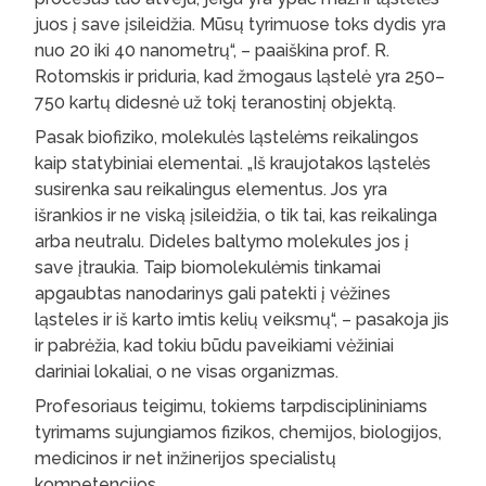
juos į save įsileidžia. Mūsų tyrimuose toks dydis yra
nuo 20 iki 40 nanometrų“, – paaiškina prof. R.
Rotomskis ir priduria, kad žmogaus ląstelė yra 250–
750 kartų didesnė už tokį teranostinį objektą.
Pasak biofiziko, molekulės ląstelėms reikalingos
kaip statybiniai elementai. „Iš kraujotakos ląstelės
susirenka sau reikalingus elementus. Jos yra
išrankios ir ne viską įsileidžia, o tik tai, kas reikalinga
arba neutralu. Dideles baltymo molekules jos į
save įtraukia. Taip biomolekulėmis tinkamai
apgaubtas nanodarinys gali patekti į vėžines
ląsteles ir iš karto imtis kelių veiksmų“, – pasakoja jis
ir pabrėžia, kad tokiu būdu paveikiami vėžiniai
dariniai lokaliai, o ne visas organizmas.
Profesoriaus teigimu, tokiems tarpdisciplininiams
tyrimams sujungiamos fizikos, chemijos, biologijos,
medicinos ir net inžinerijos specialistų
kompetencijos.