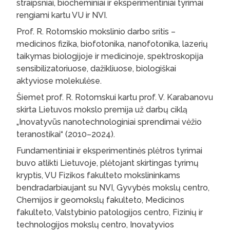
straipsniai, biocheminiai ir eksperimentiniai tyrimai
rengiami kartu VU ir NVI.
Prof. R. Rotomskio mokslinio darbo sritis –
medicinos fizika, biofotonika, nanofotonika, lazerių
taikymas biologijoje ir medicinoje, spektroskopija
sensibilizatoriuose, dažikliuose, biologiškai
aktyviose molekulėse.
Šiemet prof. R. Rotomskui kartu prof. V. Karabanovu
skirta Lietuvos mokslo premija už darbų ciklą
„Inovatyvūs nanotechnologiniai sprendimai vėžio
teranostikai“ (2010–2024).
Fundamentiniai ir eksperimentinės plėtros tyrimai
buvo atlikti Lietuvoje, plėtojant skirtingas tyrimų
kryptis, VU Fizikos fakulteto mokslininkams
bendradarbiaujant su NVI, Gyvybės mokslų centro,
Chemijos ir geomokslų fakulteto, Medicinos
fakulteto, Valstybinio patologijos centro, Fizinių ir
technologijos mokslų centro, Inovatyvios