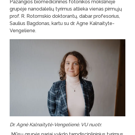
Pažangios biomedicininės fotonikos mokslinėje
grupėje nanodalelių tyrimus atlieka vienas pirmųjų
prof. R. Rotomskio doktorantų, dabar profesorius,
Saulius Bagdonas, kartu su dr. Agne Kalnaityte-
Vengeliene.
Dr. Agnė Kalnaitytė-Vengelienė. VU nuotr.
„Mūsų grupės nariai vykdo tarpdisciplininius tyrimus,