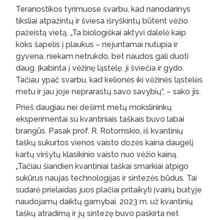
Teranostikos tyrimuose svarbu, kad nanodarinys
tiksliai atpažintų ir šviesa išryškintų būtent vėžio
pažeistą vietą. „Ta biologiškai aktyvi dalelė kaip
koks šapelis į plaukus – nejuntamai nutupia ir
gyvena, niekam netrukdo, bet naudos gali duoti
daug. Įkabinta į vėžinę ląstelę, ji šviečia ir gydo.
Tačiau ypač svarbu, kad kelionės iki vėžinės ląstelės
metu ir jau joje neprarastų savo savybių“, – sako jis.
Prieš daugiau nei dešimt metų mokslininkų
eksperimentai su kvantiniais taškais buvo labai
brangūs. Pasak prof. R. Rotomskio, iš kvantinių
taškų sukurtos vienos vaisto dozės kaina daugelį
kartų viršytų klasikinio vaisto nuo vėžio kainą.
„Tačiau šiandien kvantiniai taškai smarkiai atpigo
sukūrus naujas technologijas ir sintezės būdus. Tai
sudarė prielaidas juos plačiai pritaikyti įvairių buityje
naudojamų daiktų gamybai. 2023 m. už kvantinių
taškų atradimą ir jų sintezę buvo paskirta net