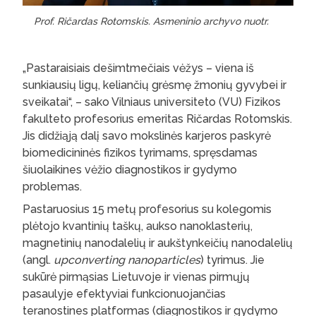
Prof. Ričardas Rotomskis. Asmeninio archyvo nuotr.
„Pastaraisiais dešimtmečiais vėžys – viena iš
sunkiausių ligų, keliančių grėsmę žmonių gyvybei ir
sveikatai“, – sako Vilniaus universiteto (VU) Fizikos
fakulteto profesorius emeritas Ričardas Rotomskis.
Jis didžiąją dalį savo mokslinės karjeros paskyrė
biomedicininės fizikos tyrimams, spręsdamas
šiuolaikines vėžio diagnostikos ir gydymo
problemas.
Pastaruosius 15 metų profesorius su kolegomis
plėtojo kvantinių taškų, aukso nanoklasterių,
magnetinių nanodalelių ir aukštynkeičių nanodalelių
(angl.
upconverting nanoparticles
) tyrimus. Jie
sukūrė pirmąsias Lietuvoje ir vienas pirmųjų
pasaulyje efektyviai funkcionuojančias
teranostines platformas (diagnostikos ir gydymo