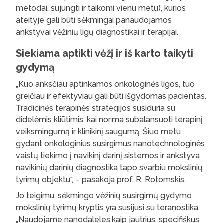
metodai, sujungti ir taikomi vienu metu), kurios
ateityje gali būti sėkmingai panaudojamos
ankstyvai vėžinių ligų diagnostikai ir terapijai.
Siekiama aptikti vėžį ir iš karto taikyti
gydymą
„Kuo anksčiau aptinkamos onkologinės ligos, tuo
greičiau ir efektyviau gali būti išgydomas pacientas.
Tradicinės terapinės strategijos susiduria su
didelėmis kliūtimis, kai norima subalansuoti terapinį
veiksmingumą ir klinikinį saugumą. Šiuo metu
gydant onkologinius susirgimus nanotechnologinės
vaistų tiekimo į navikinį darinį sistemos ir ankstyva
navikinių darinių diagnostika tapo svarbiu mokslinių
tyrimų objektu“, – pasakoja prof. R. Rotomskis.
Jo teigimu, sėkmingo vėžinių susirgimų gydymo
mokslinių tyrimų kryptis yra susijusi su teranostika.
„Naudojame nanodaleles kaip jautrius, specifiškus