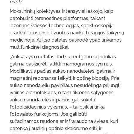
nuotr.
Mokslininkų kolektyvas intensyviai ieškojo, kaip
patobulinti teranostines platformas, taikant
lazerines šviesos technologijas, spektroskopiją,
pradėti fotosensibilizuotos navikų terapijos taikymą
medicinoje. Aukso dalelės pasirodė ypač tinkamos
multifunkcinei diagnostikai.
„Auksas yra metalas, tad su rentgeno spinduliais
galima pasižiūrėti, atlikti mamogramos tyrimus.
Modifikavus pačias aukso nanodaleles, galima ir
magnetinį rezonansą taikyti, ir optinę biopsiją. Prie
aukso nanodalelių paviršiaus nesudėtinga prijungti
įvairias biomolekules, o tam tikromis sąlygomis
aukso nanodalelės ir pačios gali sukelti
fotooksidacinius vyksmus, – tai puikiai tinka
fotovaisto funkcijoms. Jos gali būti
sužadinamos raudona ar infraraudona šviesa, kuri
patenka į audinių optinio skaidrumo sritį, ir