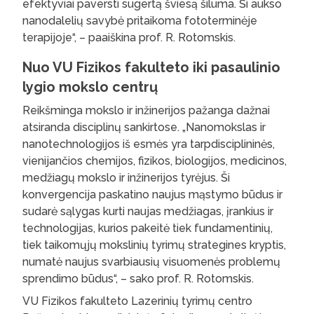
efektyviai paversti sugertą šviesą šiluma. Ši aukso
nanodalelių savybė pritaikoma fototerminėje
terapijoje“, – paaiškina prof. R. Rotomskis.
Nuo VU Fizikos fakulteto iki pasaulinio
lygio mokslo centrų
Reikšminga mokslo ir inžinerijos pažanga dažnai
atsiranda disciplinų sankirtose. „Nanomokslas ir
nanotechnologijos iš esmės yra tarpdisciplininės,
vienijančios chemijos, fizikos, biologijos, medicinos,
medžiagų mokslo ir inžinerijos tyrėjus. Ši
konvergencija paskatino naujus mąstymo būdus ir
sudarė sąlygas kurti naujas medžiagas, įrankius ir
technologijas, kurios pakeitė tiek fundamentinių,
tiek taikomųjų mokslinių tyrimų strategines kryptis,
numatė naujus svarbiausių visuomenės problemų
sprendimo būdus“, – sako prof. R. Rotomskis.
VU Fizikos fakulteto Lazerinių tyrimų centro