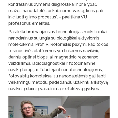
kontrastinius žymenis diagnostikai ir prie ypač
mažos nanodalelės prikabiname vaistą, kuris gali
inicijuoti gijimo procesus“, – paaiškina VU
profesorius emeritas.
Pasitelkdami naujausias technologijas mokslininkai
nanodarinius sujungia su biologiškai aktyviomis
molekulėmis. Prof. R. Rotomskis pažymi, kad tokios
teranostinės platformos yra tinkamos navikinių
darinių optinei biopsijai, magnetinio rezonanso
vaizdinimui, radiodiagnostikai ir fotodinaminei
navikų terapijai. Tobulėjant nanotechnologijoms,
fotovaistų kompleksai su nanodalelėmis gali tapti
veiksmingu metodu, padedančiu užtikrinti ankstyvą
navikinių darinių vaizdinimą ir efektyvų gydymą.