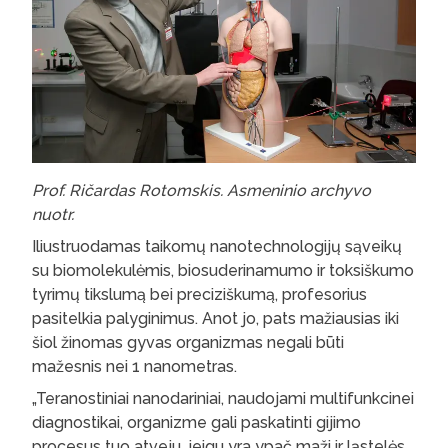
Prof. Ričardas Rotomskis. Asmeninio archyvo
nuotr.
Iliustruodamas taikomų nanotechnologijų sąveikų
su biomolekulėmis, biosuderinamumo ir toksiškumo
tyrimų tikslumą bei preciziškumą, profesorius
pasitelkia palyginimus. Anot jo, pats mažiausias iki
šiol žinomas gyvas organizmas negali būti
mažesnis nei 1 nanometras.
„Teranostiniai nanodariniai, naudojami multifunkcinei
diagnostikai, organizme gali paskatinti gijimo
procesus tuo atveju, jeigu yra ypač maži ir ląstelės