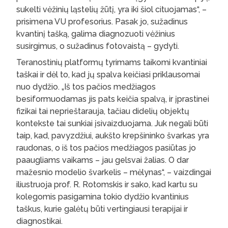
sukelti vėžinių ląstelių žūtį, yra iki šiol cituojamas“, –
prisimena VU profesorius. Pasak jo, sužadinus
kvantinį tašką, galima diagnozuoti vėžinius
susirgimus, o sužadinus fotovaistą – gydyti.
Teranostinių platformų tyrimams taikomi kvantiniai
taškai ir dėl to, kad jų spalva keičiasi priklausomai
nuo dydžio. „Iš tos pačios medžiagos
besiformuodamas jis pats keičia spalvą, ir įprastinei
fizikai tai neprieštarauja, tačiau didelių objektų
kontekste tai sunkiai įsivaizduojama. Juk negali būti
taip, kad, pavyzdžiui, aukšto krepšininko švarkas yra
raudonas, o iš tos pačios medžiagos pasiūtas jo
paaugliams vaikams – jau gelsvai žalias. O dar
mažesnio modelio švarkelis – mėlynas“, – vaizdingai
iliustruoja prof. R. Rotomskis ir sako, kad kartu su
kolegomis pasigamina tokio dydžio kvantinius
taškus, kurie galėtų būti vertingiausi terapijai ir
diagnostikai.