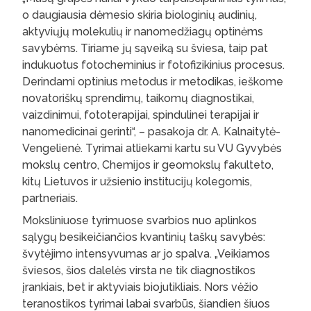
o daugiausia dėmesio skiria biologinių audinių,
aktyviųjų molekulių ir nanomedžiagų optinėms
savybėms. Tiriame jų sąveiką su šviesa, taip pat
indukuotus fotocheminius ir fotofizikinius procesus.
Derindami optinius metodus ir metodikas, ieškome
novatoriškų sprendimų, taikomų diagnostikai,
vaizdinimui, fototerapijai, spindulinei terapijai ir
nanomedicinai gerinti“, – pasakoja dr. A. Kalnaitytė-
Vengelienė. Tyrimai atliekami kartu su VU Gyvybės
mokslų centro, Chemijos ir geomokslų fakulteto,
kitų Lietuvos ir užsienio institucijų kolegomis,
partneriais.
Moksliniuose tyrimuose svarbios nuo aplinkos
sąlygų besikeičiančios kvantinių taškų savybės:
švytėjimo intensyvumas ar jo spalva. „Veikiamos
šviesos, šios dalelės virsta ne tik diagnostikos
įrankiais, bet ir aktyviais biojutikliais. Nors vėžio
teranostikos tyrimai labai svarbūs, šiandien šiuos