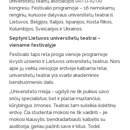
universitetų teatrų asociacijos (AITU-IUTA)
kongresu. Festivalio programoje – 16 nemokamų
renginių, kuriuose dalyvaus universitetų teatrai iš
Lietuvos, Belgijos, Italijos, Ispanijos, Kosta Rikos,
Kolumbijos, Šveicarijos ir Ukrainos.
Septyni Lietuvos universitetų teatrai –
viename festivalyje
Festivalis taps reta proga vienoje programoje
išvysti užsienio ir Lietuvos universitetų teatrus. Nors
apie jų veiklą viešojoje erdvėje kalbama retai,
universitetų teatrai yra svarbi akademinės
bendruomenės dalis.
„Universiteto misija – ugdyti ne tik puikius savo
sričių specialistus, bet ir plačiai mąstančius,
kūrybingus žmones. Teatras tam suteikia išskirtinę
erdvę. Čia studentai mokosi ne tik vaidinti – jie
mokosi klausytis, bendradarbiauti, kalbėtis su
auditorija, geriau pažinti save ir kitus. Todėl