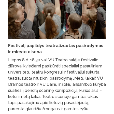
Festivalį papildys teatralizuotas pasirodymas
ir miesto eisena
Liepos 8 d. 18.30 val. VU Teatro salėje festivalio
žiūrovai kviečiami pasižiūrėti specialiai pasauliniam
universitetų teatrų kongresui ir festivaliui sukurtą
teatralizuotą muzikinį pasirodymą „Metų laikai“. VU
Dramos teatro ir VU Dainų ir šokių ansamblio kūryba
susilies į bendrą sceninę kompoziciją, kurios ašis –
keturi metų laikai. Teatro scenoje gamtos ciklas
taps pasakojimu apie lietuvių pasaulėjautą,
paremtą glaudžiu žmogaus ir gamtos ryšiu.