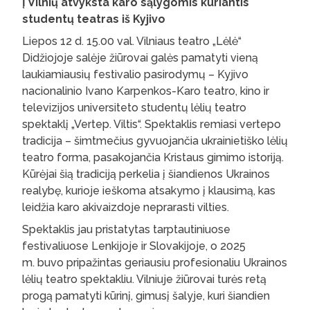
Į Vilnių atvyksta karo sąlygomis kuriantis
studentų teatras iš Kyjivo
Liepos 12 d. 15.00 val. Vilniaus teatro „Lėlė“
Didžiojoje salėje žiūrovai galės pamatyti vieną
laukiamiausių festivalio pasirodymų – Kyjivo
nacionalinio Ivano Karpenkos-Karo teatro, kino ir
televizijos universiteto studentų lėlių teatro
spektaklį „Vertep. Viltis“. Spektaklis remiasi vertepo
tradicija – šimtmečius gyvuojančia ukrainietiško lėlių
teatro forma, pasakojančia Kristaus gimimo istoriją.
Kūrėjai šią tradiciją perkelia į šiandienos Ukrainos
realybę, kurioje ieškoma atsakymo į klausimą, kas
leidžia karo akivaizdoje neprarasti vilties.
Spektaklis jau pristatytas tarptautiniuose
festivaliuose Lenkijoje ir Slovakijoje, o 2025
m. buvo pripažintas geriausiu profesionaliu Ukrainos
lėlių teatro spektakliu. Vilniuje žiūrovai turės retą
progą pamatyti kūrinį, gimusį šalyje, kuri šiandien