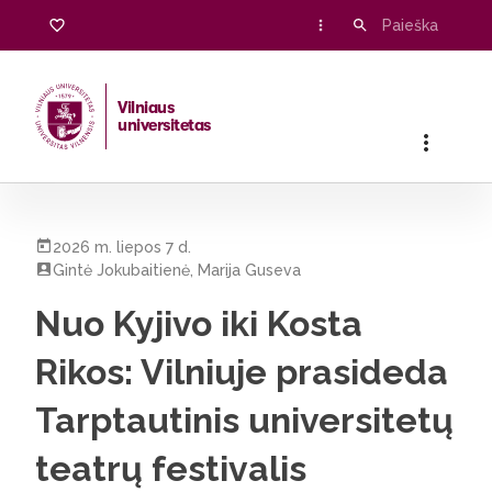
Vilniaus
universitetas
Pradžia
/
Visos naujienos
/
Nuo Kyjivo iki Kosta Rikos: Vilniuje
2026 m. liepos 7 d.
Gintė Jokubaitienė, Marija Guseva
Nuo Kyjivo iki Kosta
Rikos: Vilniuje prasideda
Tarptautinis universitetų
teatrų festivalis