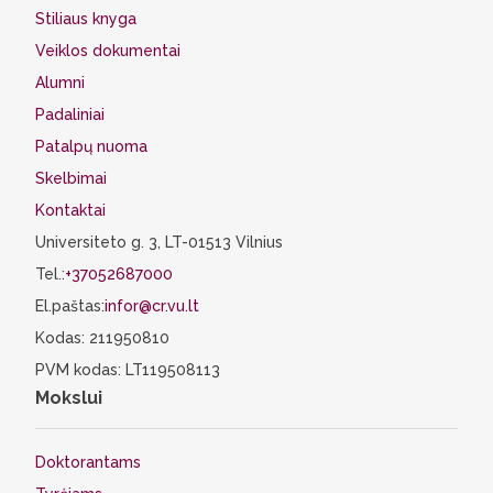
Stiliaus knyga
Veiklos dokumentai
Alumni
Padaliniai
Patalpų nuoma
Skelbimai
Kontaktai
Universiteto g. 3, LT-01513 Vilnius
Tel.:
+37052687000
El.paštas:
infor@cr.vu.lt
Kodas: 211950810
PVM kodas: LT119508113
Mokslui
Doktorantams