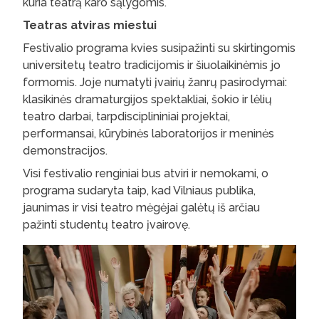
kuria teatrą karo sąlygomis.
Teatras atviras miestui
Festivalio programa kvies susipažinti su skirtingomis
universitetų teatro tradicijomis ir šiuolaikinėmis jo
formomis. Joje numatyti įvairių žanrų pasirodymai:
klasikinės dramaturgijos spektakliai, šokio ir lėlių
teatro darbai, tarpdisciplininiai projektai,
performansai, kūrybinės laboratorijos ir meninės
demonstracijos.
Visi festivalio renginiai bus atviri ir nemokami, o
programa sudaryta taip, kad Vilniaus publika,
jaunimas ir visi teatro mėgėjai galėtų iš arčiau
pažinti studentų teatro įvairovę.