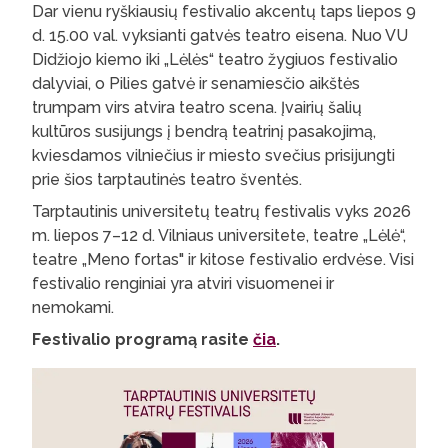
Dar vienu ryškiausių festivalio akcentų taps liepos 9
d. 15.00 val. vyksianti gatvės teatro eisena. Nuo VU
Didžiojo kiemo iki „Lėlės“ teatro žygiuos festivalio
dalyviai, o Pilies gatvė ir senamiesčio aikštės
trumpam virs atvira teatro scena. Įvairių šalių
kultūros susijungs į bendrą teatrinį pasakojimą,
kviesdamos vilniečius ir miesto svečius prisijungti
prie šios tarptautinės teatro šventės.
Tarptautinis universitetų teatrų festivalis vyks 2026
m. liepos 7–12 d. Vilniaus universitete, teatre „Lėlė“,
teatre „Meno fortas" ir kitose festivalio erdvėse. Visi
festivalio renginiai yra atviri visuomenei ir
nemokami.
Festivalio programą rasite
čia
.