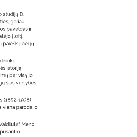
o studijų D.
ties, geriau
ūros paveldas ir
ėjo į sritį,
ų paiešką bei jų
adininko
s istoriją
jimų per visą jo
ngų šias vertybes
us (1852-1938)
ne viena paroda, o
aidilutė“. Meno
i pusantro