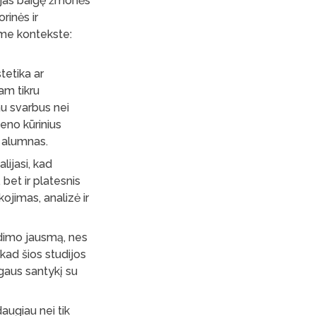
dijas baigę žmonės
orinės ir
ame kontekste:
tetika ar
tam tikru
au svarbus nei
eno kūrinius
to alumnas.
lijasi, kad
bet ir platesnis
ojimas, analizė ir
adimo jausmą, nes
 kad šios studijos
ogaus santykį su
augiau nei tik