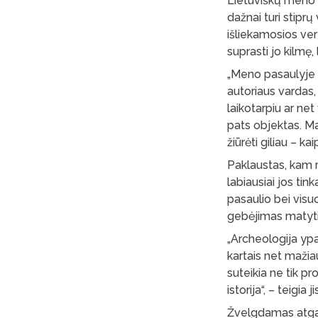
Lietuviškų meno v
dažnai turi stiprų 
išliekamosios ve
suprasti jo kilmę, l
„Meno pasaulyje t
autoriaus vardas, b
laikotarpiu ar ne
pats objektas. Ma
žiūrėti giliau – ka
Paklaustas, kam r
labiausiai jos ti
pasaulio bei visu
gebėjimas matyti r
„Archeologija ypa
kartais net mažiau
suteikia ne tik pr
istorija“, – teigia ji
Žvelgdamas atgal,