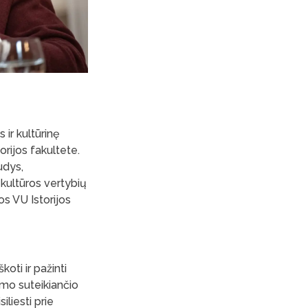
 ir kultūrinę
torijos fakultete.
udys,
kultūros vertybių
jos VU Istorijos
oti ir pažinti
smo suteikiančio
iliesti prie