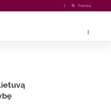
e išskirtinių objektų
Lietuvą
ybę