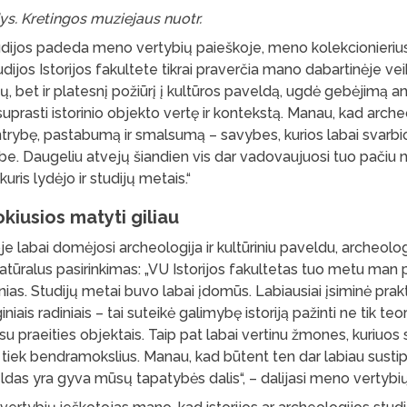
. Kretingos muziejaus nuotr.
tudijos padeda meno vertybių paieškoje, meno kolekcionierius
udijos Istorijos fakultete tikrai praverčia mano dabartinėje vei
inių, bet ir platesnį požiūrį į kultūros paveldą, ugdė gebėjimą an
suprasti istorinio objekto vertę ir kontekstą. Manau, kad arche
ntrybę, pastabumą ir smalsumą – savybes, kurios labai svarbi
e. Daugeliu atvejų šiandien vis dar vadovaujuosi tuo pačiu nor
kuris lydėjo ir studijų metais.“
okiusios matyti giliau
 labai domėjosi archeologija ir kultūriniu paveldu, archeolog
atūralus pasirinkimas: „VU Istorijos fakultetas tuo metu man 
 žinias. Studijų metai buvo labai įdomūs. Labiausiai įsiminė prak
niais radiniais – tai suteikė galimybę istoriją pažinti ne tik teor
 su praeities objektais. Taip pat labai vertinu žmones, kuriuos
, tiek bendramokslius. Manau, kad būtent ten dar labiau susti
ldas yra gyva mūsų tapatybės dalis“, – dalijasi meno vertybių