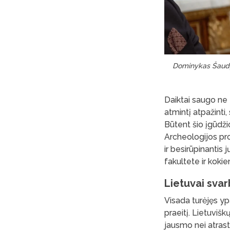
Dominykas Šaudys
Daiktai saugo ne t
atmintį atpažinti, 
Būtent šio įgūdž
Archeologijos pro
ir besirūpinantis 
fakultete ir koki
Lietuvai svar
Visada turėjęs ypa
praeitį. Lietuviš
jausmo nei atrasti