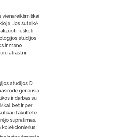
 vienareikšmiškai
kloje. Jos suteikė
alizuoti, ieškoti
ologijos studijos
os ir mano
u atrasti ir
ijos studijos D.
pasirodė geriausia
tikos ir darbas su
iškai, bet ir per
 sutikau fakultete
prėjo supratimas,
 kolekcionierius.