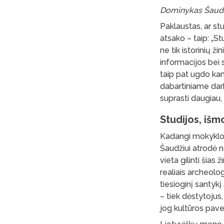
Dominykas Šaudys
Paklaustas, ar s
atsako – taip: „St
ne tik istorinių ž
informacijos bei 
taip pat ugdo ka
dabartiniame darb
suprasti daugiau, 
Studijos, išm
Kadangi mokykloje
Šaudžiui atrodė n
vieta gilinti šias
realiais archeologi
tiesioginį santykį
– tiek dėstytojus
jog kultūros pave