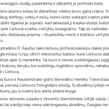
heologijos studijų pasirinkimą ir dabartinį jo profesinį kelią.
lteto alumno kelias iki dabartinės veiklos buvo gana įvairus. P
g skirtingų veiklų ir sričių, kurios leido sukaupti įvairios patir
dėlto ilgainiui jis suprato, kad labiausiai jį traukia istorija, kult
prie Lietuvai svarbių vertybių išsaugojimo. Taip jis natūraliai at
mato didžiausią prasmę – lituanistinių meno ir kultūros vertybi
vą
 atradimu D. Šaudys laiko lietuvių profesionaliosios dailės pr
evičiaus (1745-1807) dekoruotus baldus, kurie Lietuvos dailė
ktais apie šį menininką. Tai buvo ir vienas sudėtingiausių įsigi
gai trukusių derybų bei sudėtingų logistikos sprendimų, reikali
i į Lietuvą.
s buvo ir Raudondvario grafo Benedikto Henriko Tiškevičia
ai, perrašę Lietuvos fotografijos istoriją. Šį atradimą lydėjo 
lbumų jau šį rudenį bus skirta atskira knyga.
nės dėmesio sulaukė ir Vincento Slendzinskio (1838-1909) „V
as tai įvardija kaip vieną sėkmingiausių atradimų. Daugiau ne