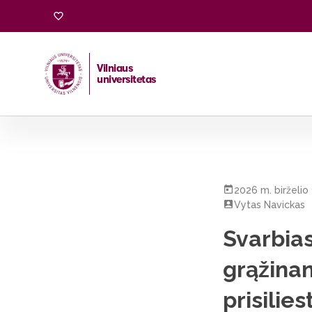
Vilniaus
universitetas
Pradžia
/
Visos naujienos
/
Svarbias meno ir kultūros vert
2026 m. birželio 
Vytas Navickas
Svarbias
grąžinan
prisilies