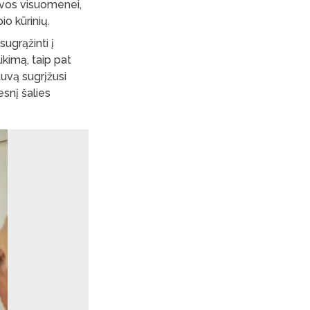
uvos visuomenei,
io kūrinių.
sugrąžinti į
ikimą, taip pat
uvą sugrįžusi
esnį šalies