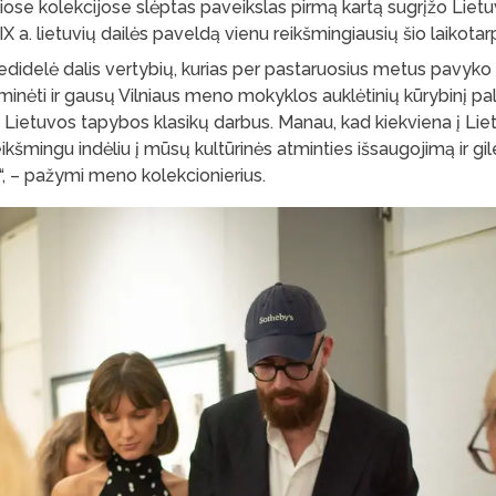
iose kolekcijose slėptas paveikslas pirmą kartą sugrįžo Liet
 a. lietuvių dailės paveldą vienu reikšmingiausių šio laikotarp
 nedidelė dalis vertybių, kurias per pastaruosius metus pavyko 
minėti ir gausų Vilniaus meno mokyklos auklėtinių kūrybinį pal
 Lietuvos tapybos klasikų darbus. Manau, kad kiekviena į Liet
kšmingu indėliu į mūsų kultūrinės atminties išsaugojimą ir gil
ą“, – pažymi meno kolekcionierius.