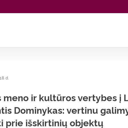
ybes į Lietuvą grąžinantis Dominykas: vertinu galimybę prisiliesti pri
18 d.
 meno ir kultūros vertybes į 
tis Dominykas: vertinu galim
ti prie išskirtinių objektų