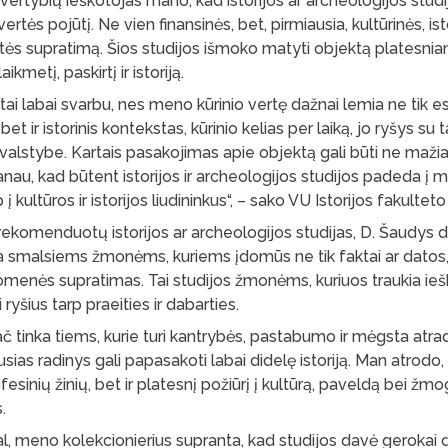
ertybių ieškotojas mano, kad istorijos ar archeologijos stu
vertės pojūtį. Ne vien finansinės, bet, pirmiausia, kultūrinės, ist
rtės supratimą. Šios studijos išmoko matyti objektą platesni
aikmetį, paskirtį ir istoriją.
ai labai svarbu, nes meno kūrinio vertę dažnai lemia ne tik es
et ir istorinis kontekstas, kūrinio kelias per laiką, jo ryšys su 
t valstybe. Kartais pasakojimas apie objektą gali būti ne maži
nau, kad būtent istorijos ir archeologijos studijos padeda į m
ip į kultūros ir istorijos liudininkus“, – sako VU Istorijos fakulte
ekomenduotų istorijos ar archeologijos studijas, D. Šaudys da
nka smalsiems žmonėms, kuriems įdomūs ne tik faktai ar datos, 
omenės supratimas. Tai studijos žmonėms, kuriuos traukia iešk
yšius tarp praeities ir dabarties.
č tinka tiems, kurie turi kantrybės, pastabumo ir mėgsta atr
sias radinys gali papasakoti labai didelę istoriją. Man atrodo,
ofesinių žinių, bet ir platesnį požiūrį į kultūrą, paveldą bei žm
s.
 meno kolekcionierius supranta, kad studijos davė gerokai d