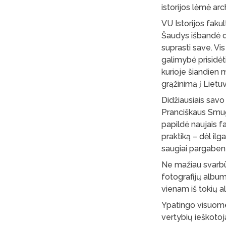
istorijos lėmė arc
VU Istorijos faku
Šaudys išbandė dau
suprasti save. Vis 
galimybė prisidėti 
kurioje šiandien 
grąžinimą į Lietu
Didžiausiais savo
Pranciškaus Smugl
papildė naujais fa
praktiką – dėl il
saugiai pargabent
Ne mažiau svarbū
fotografijų album
vienam iš tokių a
Ypatingo visuome
vertybių ieškotoj