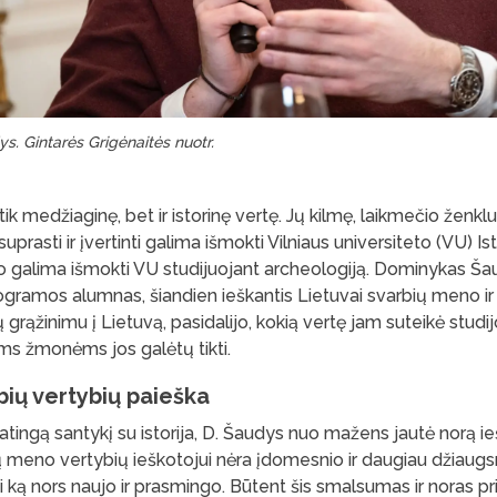
. Gintarės Grigėnaitės nuotr.
ik medžiaginę, bet ir istorinę vertę. Jų kilmę, laikmečio ženklus
suprasti ir įvertinti galima išmokti Vilniaus universiteto (VU) Is
io galima išmokti VU studijuojant archeologiją. Dominykas Ša
gramos alumnas, šiandien ieškantis Lietuvai svarbių meno ir 
jų grąžinimu į Lietuvą, pasidalijo, kokią vertę jam suteikė studi
ems žmonėms jos galėtų tikti.
bių vertybių paieška
tingą santykį su istorija, D. Šaudys nuo mažens jautė norą iešk
kų meno vertybių ieškotojui nėra įdomesnio ir daugiau džiaug
 ką nors naujo ir prasmingo. Būtent šis smalsumas ir noras pris