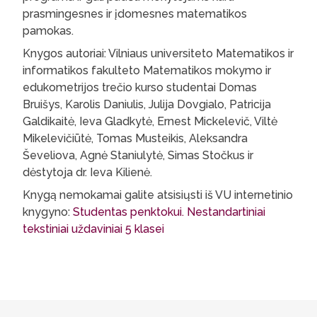
prasmingesnes ir įdomesnes matematikos
pamokas.
Knygos autoriai: Vilniaus universiteto Matematikos ir
informatikos fakulteto Matematikos mokymo ir
edukometrijos trečio kurso studentai Domas
Bruišys, Karolis Daniulis, Julija Dovgialo, Patricija
Galdikaitė, Ieva Gladkytė, Ernest Mickelevič, Viltė
Mikelevičiūtė, Tomas Musteikis, Aleksandra
Ševeliova, Agnė Staniulytė, Simas Stočkus ir
dėstytoja dr. Ieva Kilienė.
Knygą nemokamai galite atsisiųsti iš VU internetinio
knygyno:
Studentas penktokui. Nestandartiniai
tekstiniai uždaviniai 5 klasei