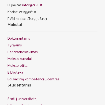
El.paštas:
infor@cr.vu.lt
Kodas: 211950810
PVM kodas: LT119508113
Mokslui
Doktorantams
Tyrėjams
Bendradarbiavimas
Mokslo žurnalai
Mokslo etika
Biblioteka
Edukacinių kompetencijų centras
Studentams
Stoti į universitetą