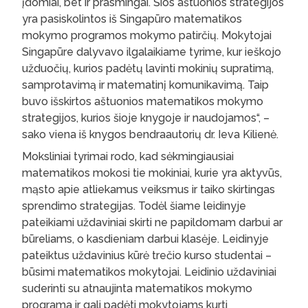
įdomiai, bet ir prasmingai. Šios aštuonios strategijos
yra pasiskolintos iš Singapūro matematikos
mokymo programos mokymo patirčių. Mokytojai
Singapūre dalyvavo ilgalaikiame tyrime, kur ieškojo
užduočių, kurios padėtų lavinti mokinių supratimą,
samprotavimą ir matematinį komunikavimą. Taip
buvo išskirtos aštuonios matematikos mokymo
strategijos, kurios šioje knygoje ir naudojamos“, –
sako viena iš knygos bendraautorių dr. Ieva Kilienė.
Moksliniai tyrimai rodo, kad sėkmingiausiai
matematikos mokosi tie mokiniai, kurie yra aktyvūs,
mąsto apie atliekamus veiksmus ir taiko skirtingas
sprendimo strategijas. Todėl šiame leidinyje
pateikiami uždaviniai skirti ne papildomam darbui ar
būreliams, o kasdieniam darbui klasėje. Leidinyje
pateiktus uždavinius kūrė trečio kurso studentai –
būsimi matematikos mokytojai. Leidinio uždaviniai
suderinti su atnaujinta matematikos mokymo
programa ir gali padėti mokytojams kurti