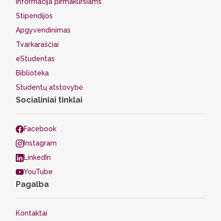
Informacija pirmakursiams
Stipendijos
Apgyvendinimas
Tvarkaraščiai
eStudentas
Biblioteka
Studentų atstovybė
Socialiniai tinklai
Facebook
Instagram
LinkedIn
YouTube
Pagalba
Kontaktai