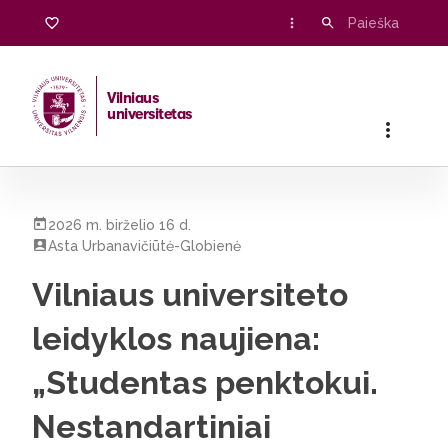
Vilniaus
universitetas
Pradžia
/
Visos naujienos
/
Vilniaus universiteto leidyklos nau
2026 m. birželio 16 d.
Asta Urbanavičiūtė-Globienė
Vilniaus universiteto
leidyklos naujiena:
„Studentas penktokui.
Nestandartiniai