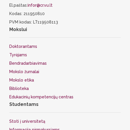
El.paštas:
infor@cr.vu.lt
Kodas: 211950810
PVM kodas: LT119508113
Mokslui
Doktorantams
Tyrėjams
Bendradarbiavimas
Mokslo žurnalai
Mokslo etika
Biblioteka
Edukacinių kompetencijų centras
Studentams
Stoti į universitetą
Informacija pirmakursiams