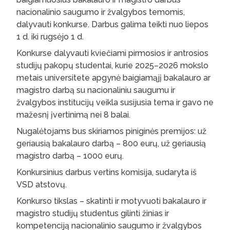
nacionalinio saugumo ir žvalgybos temomis,
dalyvauti konkurse. Darbus galima teikti nuo liepos
1 d. iki rugsėjo 1 d.
Konkurse dalyvauti kviečiami pirmosios ir antrosios
studijų pakopų studentai, kurie 2025–2026 mokslo
metais universitete apgynė baigiamąjį bakalauro ar
magistro darbą su nacionaliniu saugumu ir
žvalgybos institucijų veikla susijusia tema ir gavo ne
mažesnį įvertinimą nei 8 balai.
Nugalėtojams bus skiriamos piniginės premijos: už
geriausią bakalauro darbą – 800 eurų, už geriausią
magistro darbą – 1000 eurų.
Konkursinius darbus vertins komisija, sudaryta iš
VSD atstovų.
Konkurso tikslas – skatinti ir motyvuoti bakalauro ir
magistro studijų studentus gilinti žinias ir
kompetenciją nacionalinio saugumo ir žvalgybos