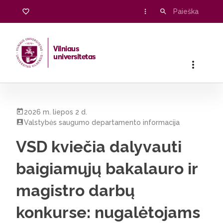
Vilniaus
universitetas
Pradžia
/
Visos naujienos
/
VSD kviečia dalyvauti baigiamųjų 
2026 m. liepos 2 d.
Valstybės saugumo departamento informacija
VSD kviečia dalyvauti
baigiamųjų bakalauro ir
magistro darbų
konkurse: nugalėtojams