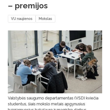
– premijos
VU naujienos
Mokslas
Valstybės saugumo departamentas (VSD) kviečia
studentus, šiais mokslo metais apgynusius
baigiamuosius bakalauro ir magistro darbus