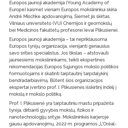
Europos jaunoji akademija (Young Academy of
Europe) kasmet vienam Europos mokslininkui skiria
André Mischke apdovanojimą. Šiemet jis skirtas
Vilniaus universiteto (VU) Chemijos ir geomokslų
bei Medicinos fakultetų profesorei Ievai Plikusienei.
Europos jaunoji akademija – tai nepriklausoma
Europos tyrėjų organizacija, vienijanti geriausius
savo srities specialistus. Jos tikslas – atstovauti
jauniesiems mokslininkams, teikti ekspertines
rekomendacijas Europos Sąjungos mokslo politikos
formuotojams ir skatinti tarptautinį tarpdalykinį
bendradarbiavimą. Būtent šios organizacijos
ekspertai įvertino prof. I. Plikusienės išskirtinį indėlį į
mokslą ir mokslo politiką.
Prof. I. Plikusienė yra tarptautiniu mastu pripažinta
tyrėja, dirbanti gyvybės mokslų, fizikos ir
nanotechnologijų srityje. Mokslininkės karjeroje
gausu apdovanojimų. 2022 m. programos „L'Oréal-