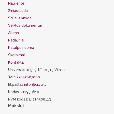
Naujienos
Žiniasklaidai
Stiliaus knyga
Veiklos dokumentai
Alumni
Padaliniai
Patalpų nuoma
Skelbimai
Kontaktai
Universiteto g. 3, LT-01513 Vilnius
Tel.:
+37052687000
El.paštas:
infor@cr.vu.lt
Kodas: 211950810
PVM kodas: LT119508113
Mokslui