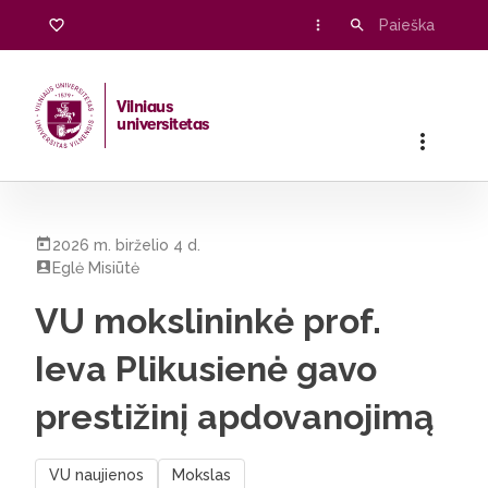
Vilniaus
universitetas
Pradžia
/
Visos naujienos
/
VU mokslininkė prof. Ieva Plikusie
2026 m. birželio 4 d.
Eglė Misiūtė
VU mokslininkė prof.
Ieva Plikusienė gavo
prestižinį apdovanojimą
VU naujienos
Mokslas