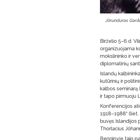
Jörunduras Garð
Birželio 5–6 d. V
organizuojama konf
mokslininko ir ve
diplomatinių san
Islandų kalbininka
kutūrinių ir politi
kalbos seminarą Is
ir tapo pirmuoju 
Konferencijos at
1918–1988“ (liet.
buvęs Islandijos 
Thorlacius Jóha
Renginyje taip pat