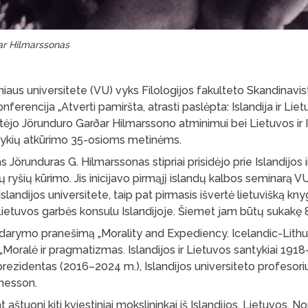
ar Hilmarssonas
ilniaus universitete (VU) vyks Filologijos fakulteto Skandinavi
erencija „Atverti pamiršta, atrasti paslėpta: Islandija ir Lietu
rtėjo Jörunduro Garðar Hilmarssono atminimui bei Lietuvos ir I
tykių atkūrimo 35-osioms metinėms.
s Jörunduras G. Hilmarssonas stipriai prisidėjo prie Islandijos 
nių ryšių kūrimo. Jis inicijavo pirmąjį islandų kalbos seminarą VU 
landijos universitete, taip pat pirmasis išvertė lietuvišką kny
Lietuvos garbės konsulu Islandijoje. Šiemet jam būtų sukakę
idarymo pranešimą „Morality and Expediency. Icelandic-Lithu
 „Moralė ir pragmatizmas. Islandijos ir Lietuvos santykiai 1918
prezidentas (2016–2024 m.), Islandijos universiteto profesori
nnesson.
 aštuoni kiti kviestiniai mokslininkai iš Islandijos, Lietuvos, No