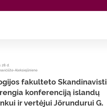
inavistikos centras rengia konferenciją islandų mokslininkui ir vert
 28 d.
avičiūtė-Aleksiejūnienė
ogijos fakulteto Skandinavist
rengia konferenciją islandų
nkui ir vertėjui Jörundurui G.