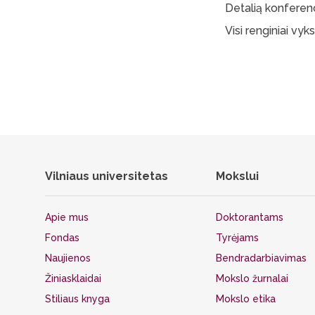
Detalią konferenc
Visi renginiai vyk
Vilniaus universitetas
Mokslui
Apie mus
Doktorantams
Fondas
Tyrėjams
Naujienos
Bendradarbiavimas
Žiniasklaidai
Mokslo žurnalai
Stiliaus knyga
Mokslo etika