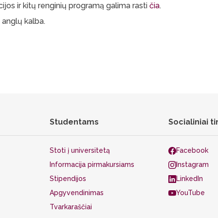
ijos ir kitų renginių programą galima rasti
čia
.
s anglų kalba.
Studentams
Socialiniai ti
Stoti į universitetą
Facebook
Informacija pirmakursiams
Instagram
Stipendijos
LinkedIn
Apgyvendinimas
YouTube
Tvarkaraščiai