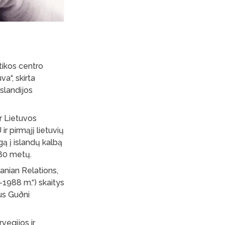
stikos centro
va“, skirta
slandijos
ir Lietuvos
ir pirmąjį lietuvių
gą į islandų kalbą
 80 metų.
anian Relations,
–1988 m.“) skaitys
us Guðni
rvegijos ir