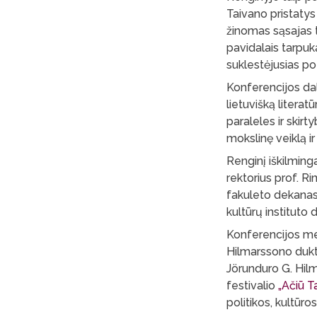
Taivano pristatys
žinomas sąsajas t
pavidalais tarpuka
suklestėjusias p
Konferencijos dalyv
lietuvišką literatū
paraleles ir skir
mokslinę veiklą ir
Renginį iškilming
rektorius prof. R
fakuleto dekanas 
kultūrų instituto 
Konferencijos met
Hilmarssono dukte
Jörunduro G. Hilm
festivalio
„Ačiū Ta
politikos, kultūro