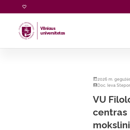
Vilniaus
universitetas
Pradžia
/
Visos naujienos
/
VU Filologijos fakulteto Skand
2026 m. gegužės
Doc. Ieva Stepon
VU Filol
centras 
mokslini