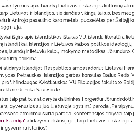
 savo tyrimus apie bendrą Lietuvos ir Islandijos kultūrinę atmi
arp Lietuvos ir Islandijos, siekiančias vikingų laikus, besimez
riu ir Antrojo pasaulinio karo metais, puoselėtas per Šaltąjį ka
o 1991-ųjų.
iai išgirs apie islandistikos ištakas VU, islandų literatūrą lietu
rą islandiškai, Islandijos ir Lietuvos kalbos politikos ideologijų 
tybes, islandų ir lietuvių kalbų mokymo metodikas, Jörunduro.
 kultūrinį palikimą.
ai atidarys Islandijos Respublikos ambasadorius Lietuvai Har
imvydas Petrauskas, Islandijos garbės konsulas Dalius Radis, V
prof. Mindaugas Kvietkauskas, VU Filologijos fakulteto Baltij
direktorė dr. Erika Sausverde.
us taip pat bus atidaryta dailininkės Þorgerður Jörundsdóttir
rs, gyvenusios su juo Lietuvoje 1971 m.) paroda „Persipynusi
arssono atminimui skirta paroda. Konferencijos dalyviai taip
u, Islandija“
atidarymo diskusijoje „Tarp Lietuvos ir Islandijos
s ir gyvenimų istorijos“.