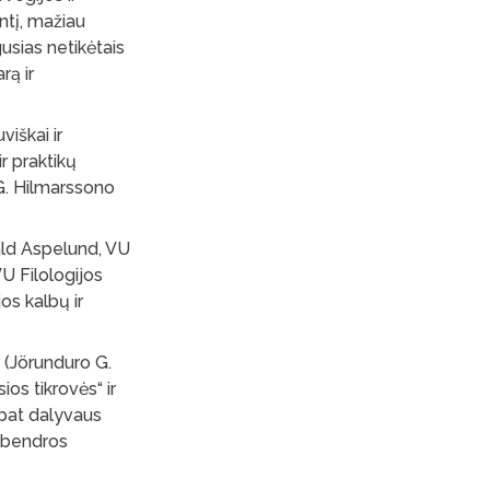
ntį, mažiau
gusias netikėtais
rą ir
viškai ir
ir praktikų
 G. Hilmarssono
ald Aspelund, VU
U Filologijos
os kalbų ir
 (Jörunduro G.
os tikrovės“ ir
 pat dalyvaus
: bendros