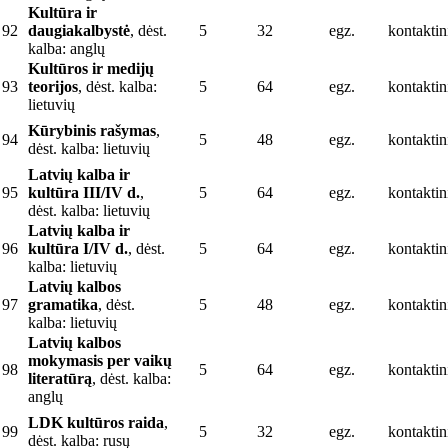
Kultūra ir
92
daugiakalbystė
, dėst.
5
32
egz.
kontaktin
kalba: anglų
Kultūros ir medijų
93
teorijos
, dėst. kalba:
5
64
egz.
kontaktin
lietuvių
Kūrybinis rašymas
,
94
5
48
egz.
kontaktin
dėst. kalba: lietuvių
Latvių kalba ir
95
kultūra III/IV d.
,
5
64
egz.
kontaktin
dėst. kalba: lietuvių
Latvių kalba ir
96
kultūra I/IV d.
, dėst.
5
64
egz.
kontaktin
kalba: lietuvių
Latvių kalbos
97
gramatika
, dėst.
5
48
egz.
kontaktin
kalba: lietuvių
Latvių kalbos
mokymasis per vaikų
98
5
64
egz.
kontaktin
literatūrą
, dėst. kalba:
anglų
LDK kultūros raida
,
99
5
32
egz.
kontaktin
dėst. kalba: rusų