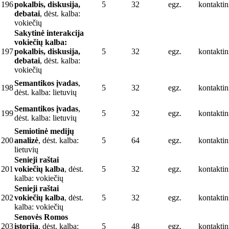
196
pokalbis, diskusija,
5
32
egz.
kontaktin
debatai
, dėst. kalba:
vokiečių
Sakytinė interakcija
vokiečių kalba:
197
pokalbis, diskusija,
5
32
egz.
kontaktin
debatai
, dėst. kalba:
vokiečių
Semantikos įvadas
,
198
5
32
egz.
kontaktin
dėst. kalba: lietuvių
Semantikos įvadas
,
199
5
32
egz.
kontaktin
dėst. kalba: lietuvių
Semiotinė medijų
200
analizė
, dėst. kalba:
5
64
egz.
kontaktin
lietuvių
Senieji raštai
201
vokiečių kalba
, dėst.
5
32
egz.
kontaktin
kalba: vokiečių
Senieji raštai
202
vokiečių kalba
, dėst.
5
32
egz.
kontaktin
kalba: vokiečių
Senovės Romos
203
istorija
, dėst. kalba:
5
48
egz.
kontaktin