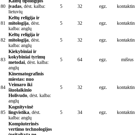
Kalbų tipologijos
80
įvadas
, dėst. kalba:
5
32
egz.
kontaktin
lietuvių
Keltų religija ir
81
mitologija
, dėst.
5
32
egz.
kontaktin
kalba: anglų
Keltų religija ir
82
mitologija
, dėst.
5
32
egz.
kontaktin
kalba: anglų
Kiekybiniai ir
kokybiniai tyrimų
83
5
64
egz.
mišrus
metodai
, dėst. kalba:
anglų
Kinematografinis
miestas: nuo
Veimaro iki
84
5
32
egz.
kontaktin
šiuolaikinio
Holivudo
, dėst. kalba:
anglų
Kognityvinė
85
lingvistika
, dėst.
5
34
egz.
kontaktin
kalba: anglų
Kompiuterinės
vertimo technologijos
(pritaikyta ne