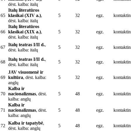
dėst. kalba: italų
Italų literatūros
65
klasikai (XIV a.)
,
5
32
egz.
kontaktin
dėst. kalba: italų
Italų literatūros
66
klasikai (XIX a.)
,
5
32
egz.
kontaktin
dėst. kalba: italų
Italų teatras I/II d.
,
67
5
32
egz.
kontaktin
dėst. kalba: italų
Italų teatras I/II d.
,
68
5
32
egz.
kontaktin
dėst. kalba: italų
JAV visuomenė ir
69
kultūra
, dėst. kalba:
5
32
egz.
kontaktin
anglų
Kalba ir
70
nacionalizmas
, dėst.
5
48
egz.
kontaktin
kalba: anglų
Kalba ir
71
nacionalizmas
, dėst.
5
48
egz.
kontaktin
kalba: anglų
Kalba ir tapatybė
,
72
5
48
egz.
kontaktin
dėst. kalba: anglų