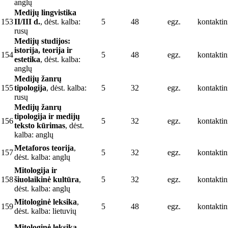
anglų
Medijų lingvistika
153
II/III d.
, dėst. kalba:
5
48
egz.
kontaktin
rusų
Medijų studijos:
istorija, teorija ir
154
5
48
egz.
kontaktin
estetika
, dėst. kalba:
anglų
Medijų žanrų
155
tipologija
, dėst. kalba:
5
32
egz.
kontaktin
rusų
Medijų žanrų
tipologija ir medijų
156
5
32
egz.
kontaktin
teksto kūrimas
, dėst.
kalba: anglų
Metaforos teorija
,
157
5
32
egz.
kontaktin
dėst. kalba: anglų
Mitologija ir
158
šiuolaikinė kultūra
,
5
32
egz.
kontaktin
dėst. kalba: anglų
Mitologinė leksika
,
159
5
48
egz.
kontaktin
dėst. kalba: lietuvių
Mitologinė leksika
,