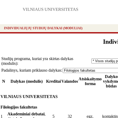
VILNIAUS UNIVERSITETAS
INDIVIDUALIŲJŲ STUDIJŲ DALYKAI (MODULIAI)
Indiv
Studijų programa, kuriai yra skirtas dalykas
(modulis):
Padalinys, kuriam priklauso dalykas:
Dalyko
Atsiskaitymo
N
Dalykas (modulis)
Kreditai
Valandos
vykdym
forma
būdas
VILNIAUS UNIVERSITETAS
Filologijos fakultetas
Akademiniai debatai
,
1
5
32
egz.
kontaktin