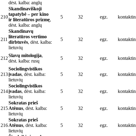
dėst. kalba: anglų
Skandinaviškoji
tapatybė – per kino
210
5
32
egz.
kontaktin
ir literatūros prizmę
,
dėst. kalba: anglų
Skandinavų
literatūros vertimo
211
5
32
egz.
kontaktin
dirbtuvės
, dėst. kalba:
lietuvių
Slavų mitologija
,
212
5
32
egz.
kontaktin
dėst. kalba: rusų
Sociolingvistikos
213
įvadas
, dėst. kalba:
5
32
egz.
kontaktin
lietuvių
Sociolingvistikos
214
įvadas
, dėst. kalba:
5
32
egz.
kontaktin
lietuvių
Sokratas prieš
215
Atėnus
, dėst. kalba:
5
32
egz.
kontaktin
lietuvių
Sokratas prieš
216
Atėnus
, dėst. kalba:
5
32
egz.
kontaktin
lietuvių