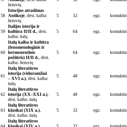
lietuvių
Istorijos atradimas
58
Antikoje
, dėst. kalba:
5
32
egz.
kontaktin
lietuvių
Italijos istorija ir
59
kultūra II/II d.
, dėst.
5
64
egz.
kontaktin
kalba: italų
Italų kalba ir kultūra
(fenomenologinis ir
60
hermeneutinis
5
64
egz.
kontaktin
požiūris) II/II d.
, dėst.
kalba: lietuvių
Italų literatūros
istorija (viduramžiai
61
5
48
egz.
kontaktin
– XVI a.)
, dėst. kalba:
italų
Italų literatūros
62
istorija (XX–XXI a.)
,
5
48
egz.
kontaktin
dėst. kalba: italų
Italų literatūros
63
klasikai (XIX a.)
,
5
32
egz.
kontaktin
dėst. kalba: italų
Italų literatūros
64
klasikai (XIV a.)
,
5
32
egz.
kontaktin