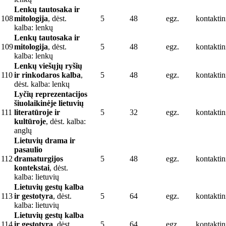
Lenkų tautosaka ir
108
mitologija
, dėst.
5
48
egz.
kontaktin
kalba: lenkų
Lenkų tautosaka ir
109
mitologija
, dėst.
5
48
egz.
kontaktin
kalba: lenkų
Lenkų viešųjų ryšių
110
ir rinkodaros kalba
,
5
48
egz.
kontaktin
dėst. kalba: lenkų
Lyčių reprezentacijos
šiuolaikinėje lietuvių
111
literatūroje ir
5
32
egz.
kontaktin
kultūroje
, dėst. kalba:
anglų
Lietuvių drama ir
pasaulio
112
dramaturgijos
5
48
egz.
kontaktin
kontekstai
, dėst.
kalba: lietuvių
Lietuvių gestų kalba
113
ir gestotyra
, dėst.
5
64
egz.
kontaktin
kalba: lietuvių
Lietuvių gestų kalba
114
ir gestotyra
, dėst.
5
64
egz.
kontaktin