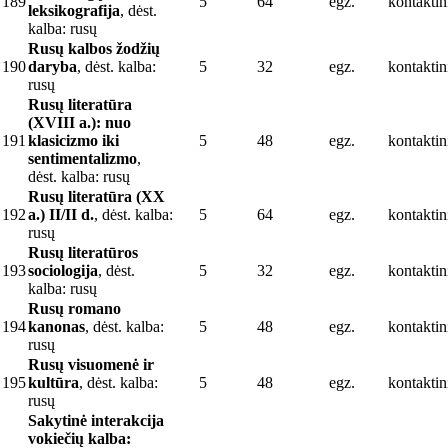
189
5
64
egz.
kontaktin
leksikografija
, dėst.
kalba: rusų
Rusų kalbos žodžių
190
daryba
, dėst. kalba:
5
32
egz.
kontaktin
rusų
Rusų literatūra
(XVIII a.): nuo
191
klasicizmo iki
5
48
egz.
kontaktin
sentimentalizmo
,
dėst. kalba: rusų
Rusų literatūra (XX
192
a.) II/II d.
, dėst. kalba:
5
64
egz.
kontaktin
rusų
Rusų literatūros
193
sociologija
, dėst.
5
32
egz.
kontaktin
kalba: rusų
Rusų romano
194
kanonas
, dėst. kalba:
5
48
egz.
kontaktin
rusų
Rusų visuomenė ir
195
kultūra
, dėst. kalba:
5
48
egz.
kontaktin
rusų
Sakytinė interakcija
vokiečių kalba: