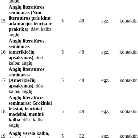
anglų
Anglų literatūros
seminaras (Nuo
literatūros prie kino:
15
5
48
egz.
kontaktin
adaptacijos teorija ir
praktika)
, dėst. kalba:
anglų
Anglų literatūros
seminaras
16
(amerikiečių
5
48
egz.
kontaktin
apsakymas)
, dėst.
kalba: anglų
Anglų literatūros
seminaras
17
(Amerikiečių
5
48
egz.
kontaktin
apsakymas)
, dėst.
kalba: anglų
Anglų literatūros
seminaras: Grožiniai
tekstai, teoriniai
18
5
48
egz.
kontaktin
modeliai, meninė
kalba
, dėst. kalba:
anglų
Anglų verslo kalba
,
19
5
32
egz.
kontaktin