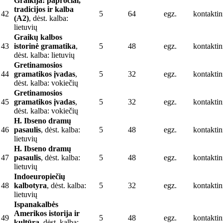
Graikija: papročiai,
tradicijos ir kalba
42
5
64
egz.
kontaktin
(A2)
, dėst. kalba:
lietuvių
Graikų kalbos
43
istorinė gramatika
,
5
48
egz.
kontaktin
dėst. kalba: lietuvių
Gretinamosios
44
gramatikos įvadas
,
5
32
egz.
kontaktin
dėst. kalba: vokiečių
Gretinamosios
45
gramatikos įvadas
,
5
32
egz.
kontaktin
dėst. kalba: vokiečių
H. Ibseno dramų
46
pasaulis
, dėst. kalba:
5
48
egz.
kontaktin
lietuvių
H. Ibseno dramų
47
pasaulis
, dėst. kalba:
5
48
egz.
kontaktin
lietuvių
Indoeuropiečių
48
kalbotyra
, dėst. kalba:
5
32
egz.
kontaktin
lietuvių
Ispanakalbės
Amerikos istorija ir
49
5
48
egz.
kontaktin
kultūra
, dėst. kalba: