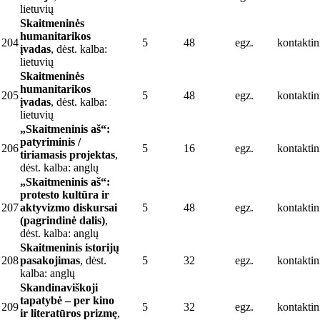
lietuvių
Skaitmeninės
humanitarikos
204
5
48
egz.
kontaktin
įvadas
, dėst. kalba:
lietuvių
Skaitmeninės
humanitarikos
205
5
48
egz.
kontaktin
įvadas
, dėst. kalba:
lietuvių
„Skaitmeninis aš“:
patyriminis /
206
5
16
egz.
kontaktin
tiriamasis projektas
,
dėst. kalba: anglų
„Skaitmeninis aš“:
protesto kultūra ir
207
aktyvizmo diskursai
5
48
egz.
kontaktin
(pagrindinė dalis)
,
dėst. kalba: anglų
Skaitmeninis istorijų
208
pasakojimas
, dėst.
5
32
egz.
kontaktin
kalba: anglų
Skandinaviškoji
tapatybė – per kino
209
5
32
egz.
kontaktin
ir literatūros prizmę
,