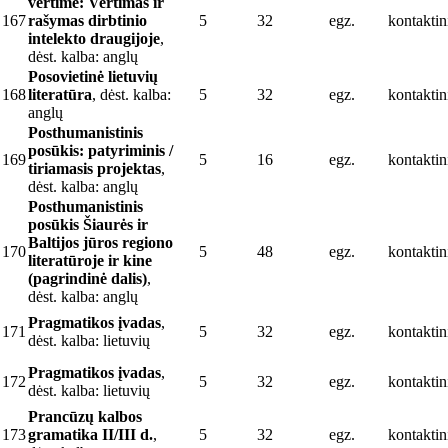
vertime: Vertimas ir
167
rašymas dirbtinio
5
32
egz.
kontaktin
intelekto draugijoje
,
dėst. kalba: anglų
Posovietinė lietuvių
168
literatūra
, dėst. kalba:
5
32
egz.
kontaktin
anglų
Posthumanistinis
posūkis: patyriminis /
169
5
16
egz.
kontaktin
tiriamasis projektas
,
dėst. kalba: anglų
Posthumanistinis
posūkis Šiaurės ir
Baltijos jūros regiono
170
5
48
egz.
kontaktin
literatūroje ir kine
(pagrindinė dalis)
,
dėst. kalba: anglų
Pragmatikos įvadas
,
171
5
32
egz.
kontaktin
dėst. kalba: lietuvių
Pragmatikos įvadas
,
172
5
32
egz.
kontaktin
dėst. kalba: lietuvių
Prancūzų kalbos
173
gramatika II/III d.
,
5
32
egz.
kontaktin