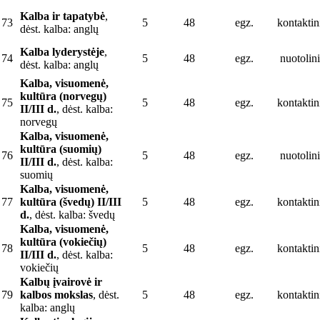
Kalba ir tapatybė
,
73
5
48
egz.
kontaktin
dėst. kalba: anglų
Kalba lyderystėje
,
74
5
48
egz.
nuotolini
dėst. kalba: anglų
Kalba, visuomenė,
kultūra (norvegų)
75
5
48
egz.
kontaktin
II/III d.
, dėst. kalba:
norvegų
Kalba, visuomenė,
kultūra (suomių)
76
5
48
egz.
nuotolini
II/III d.
, dėst. kalba:
suomių
Kalba, visuomenė,
77
kultūra (švedų) II/III
5
48
egz.
kontaktin
d.
, dėst. kalba: švedų
Kalba, visuomenė,
kultūra (vokiečių)
78
5
48
egz.
kontaktin
II/III d.
, dėst. kalba:
vokiečių
Kalbų įvairovė ir
79
kalbos mokslas
, dėst.
5
48
egz.
kontaktin
kalba: anglų