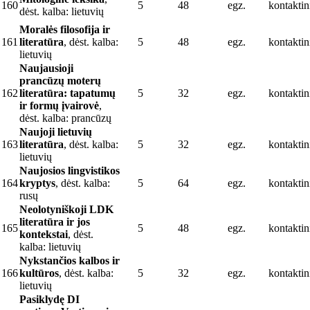
160
5
48
egz.
kontaktin
dėst. kalba: lietuvių
Moralės filosofija ir
161
literatūra
, dėst. kalba:
5
48
egz.
kontaktin
lietuvių
Naujausioji
prancūzų moterų
162
literatūra: tapatumų
5
32
egz.
kontaktin
ir formų įvairovė
,
dėst. kalba: prancūzų
Naujoji lietuvių
163
literatūra
, dėst. kalba:
5
32
egz.
kontaktin
lietuvių
Naujosios lingvistikos
164
kryptys
, dėst. kalba:
5
64
egz.
kontaktin
rusų
Neolotyniškoji LDK
literatūra ir jos
165
5
48
egz.
kontaktin
kontekstai
, dėst.
kalba: lietuvių
Nykstančios kalbos ir
166
kultūros
, dėst. kalba:
5
32
egz.
kontaktin
lietuvių
Pasiklydę DI