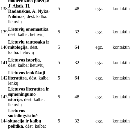
modernizmo poezija:
J. Aistis, H.
138
5
48
egz.
kontaktin
Radauskas, A. Nyka-
Niliūnas
, dėst. kalba:
lietuvių
Lietuvių onomastika
,
139
5
32
egz.
kontaktin
dėst. kalba: lietuvių
Lietuvių tautosaka ir
140
mitologija
, dėst.
5
64
egz.
kontaktin
kalba: lietuvių
Lietuvos istorija
,
141
5
32
egz.
kontaktin
dėst. kalba: lietuvių
Lietuvos lenkiškoji
142
literatūra
, dėst. kalba:
5
64
egz.
kontaktin
lenkų
Lietuvos literatūra ir
sąmoningumo
143
5
48
egz.
kontaktin
istorija
, dėst. kalba:
lietuvių
Lietuvos
sociolingvistinė
144
situacija ir kalbų
5
32
egz.
kontaktin
politika
, dėst. kalba: