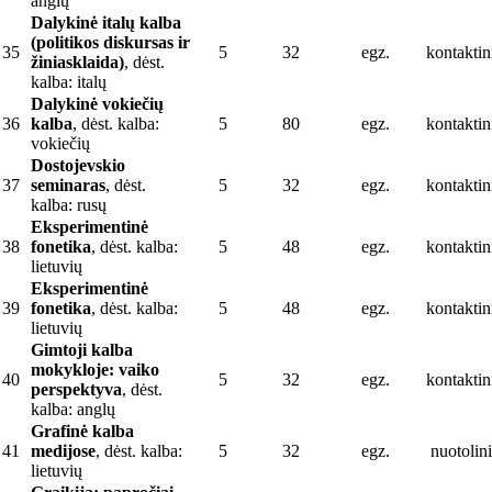
anglų
Dalykinė italų kalba
(politikos diskursas ir
35
5
32
egz.
kontaktin
žiniasklaida)
, dėst.
kalba: italų
Dalykinė vokiečių
36
kalba
, dėst. kalba:
5
80
egz.
kontaktin
vokiečių
Dostojevskio
37
seminaras
, dėst.
5
32
egz.
kontaktin
kalba: rusų
Eksperimentinė
38
fonetika
, dėst. kalba:
5
48
egz.
kontaktin
lietuvių
Eksperimentinė
39
fonetika
, dėst. kalba:
5
48
egz.
kontaktin
lietuvių
Gimtoji kalba
mokykloje: vaiko
40
5
32
egz.
kontaktin
perspektyva
, dėst.
kalba: anglų
Grafinė kalba
41
medijose
, dėst. kalba:
5
32
egz.
nuotolini
lietuvių