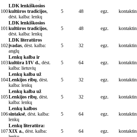
LDK lenkiškosios
100
kultūros tradicijos
,
5
48
egz.
kontaktin
dėst. kalba: lenkų
LDK lenkiškosios
101
kultūros tradicijos
,
5
48
egz.
kontaktin
dėst. kalba: lenkų
LDK literatūros
102
įvadas
, dėst. kalba:
5
32
egz.
kontaktin
anglų
Lenkų kalba ir
103
kultūra I/IV d.
, dėst.
5
64
egz.
kontaktin
kalba: lietuvių
Lenkų kalba už
104
Lenkijos ribų
, dėst.
5
32
egz.
kontaktin
kalba: lenkų
Lenkų kalba už
105
Lenkijos ribų
, dėst.
5
32
egz.
kontaktin
kalba: lenkų
Lenkų kalbos
106
sintaksė
, dėst. kalba:
5
64
egz.
kontaktin
lenkų
Lenkų literatūra:
107
XIX a.
, dėst. kalba:
5
64
egz.
kontaktin
lenkų