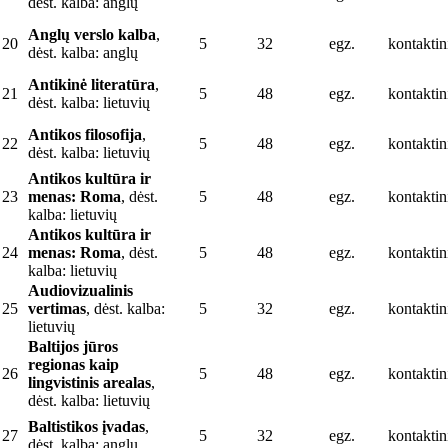
dėst. kalba: anglų
Anglų verslo kalba
,
20
5
32
egz.
kontaktin
dėst. kalba: anglų
Antikinė literatūra
,
21
5
48
egz.
kontaktin
dėst. kalba: lietuvių
Antikos filosofija
,
22
5
48
egz.
kontaktin
dėst. kalba: lietuvių
Antikos kultūra ir
23
menas: Roma
, dėst.
5
48
egz.
kontaktin
kalba: lietuvių
Antikos kultūra ir
24
menas: Roma
, dėst.
5
48
egz.
kontaktin
kalba: lietuvių
Audiovizualinis
25
vertimas
, dėst. kalba:
5
32
egz.
kontaktin
lietuvių
Baltijos jūros
regionas kaip
26
5
48
egz.
kontaktin
lingvistinis arealas
,
dėst. kalba: lietuvių
Baltistikos įvadas
,
27
5
32
egz.
kontaktin
dėst. kalba: anglų