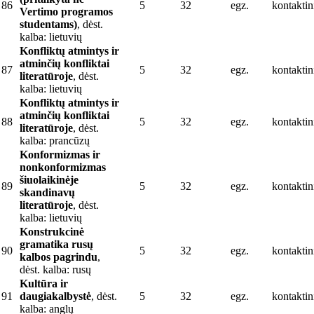
86
5
32
egz.
kontaktin
Vertimo programos
studentams)
, dėst.
kalba: lietuvių
Konfliktų atmintys ir
atminčių konfliktai
87
5
32
egz.
kontaktin
literatūroje
, dėst.
kalba: lietuvių
Konfliktų atmintys ir
atminčių konfliktai
88
5
32
egz.
kontaktin
literatūroje
, dėst.
kalba: prancūzų
Konformizmas ir
nonkonformizmas
šiuolaikinėje
89
5
32
egz.
kontaktin
skandinavų
literatūroje
, dėst.
kalba: lietuvių
Konstrukcinė
gramatika rusų
90
5
32
egz.
kontaktin
kalbos pagrindu
,
dėst. kalba: rusų
Kultūra ir
91
daugiakalbystė
, dėst.
5
32
egz.
kontaktin
kalba: anglų