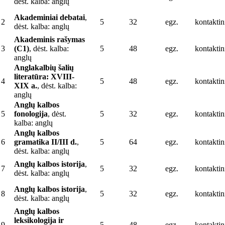
dėst. kalba: anglų
Akademiniai debatai
,
2
5
32
egz.
kontaktin
dėst. kalba: anglų
Akademinis rašymas
3
(C1)
, dėst. kalba:
5
48
egz.
kontaktin
anglų
Anglakalbių šalių
literatūra: XVIII-
4
5
48
egz.
kontaktin
XIX a.
, dėst. kalba:
anglų
Anglų kalbos
5
fonologija
, dėst.
5
32
egz.
kontaktin
kalba: anglų
Anglų kalbos
6
gramatika II/III d.
,
5
64
egz.
kontaktin
dėst. kalba: anglų
Anglų kalbos istorija
,
7
5
32
egz.
kontaktin
dėst. kalba: anglų
Anglų kalbos istorija
,
8
5
32
egz.
kontaktin
dėst. kalba: anglų
Anglų kalbos
leksikologija ir
9
5
48
egz.
kontaktin