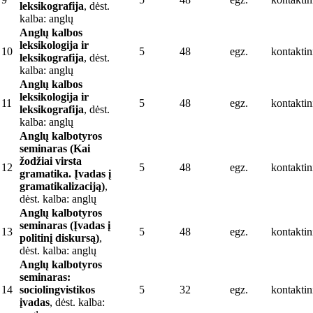
leksikografija
, dėst.
kalba: anglų
Anglų kalbos
leksikologija ir
10
5
48
egz.
kontaktin
leksikografija
, dėst.
kalba: anglų
Anglų kalbos
leksikologija ir
11
5
48
egz.
kontaktin
leksikografija
, dėst.
kalba: anglų
Anglų kalbotyros
seminaras (Kai
žodžiai virsta
12
5
48
egz.
kontaktin
gramatika. Įvadas į
gramatikalizaciją)
,
dėst. kalba: anglų
Anglų kalbotyros
seminaras (Įvadas į
13
5
48
egz.
kontaktin
politinį diskursą)
,
dėst. kalba: anglų
Anglų kalbotyros
seminaras:
14
sociolingvistikos
5
32
egz.
kontaktin
įvadas
, dėst. kalba: