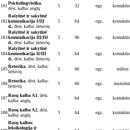
Psicholingvistika
,
181
5
32
egz.
kontaktin
dėst. kalba: anglų
Rašytinė ir sakytinė
182
komunikacija I/III
5
64
egz.
kontaktin
d.
, dėst. kalba: lietuvių
Rašytinė ir sakytinė
183
komunikacija III/III
5
96
egz.
kontaktin
d.
, dėst. kalba: lietuvių
Rašytinė ir sakytinė
184
komunikacija II/III
5
64
egz.
kontaktin
d.
, dėst. kalba: lietuvių
Retorika
, dėst. kalba:
185
5
60
egz.
mišrus
lietuvių
Retorika
, dėst. kalba:
186
5
60
egz.
nuotolini
lietuvių
Rusų kalba A1
, dėst.
187
5
64
egz.
kontaktin
kalba: anglų
Rusų kalba A2
, dėst.
188
5
64
egz.
kontaktin
kalba: anglų
Rusų kalbos
leksikologija ir