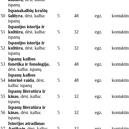
ispanų
Ispanakalbių kraštų
50
šalityra
, dėst. kalba:
5
48
egz.
kontaktin
ispanų
Ispanijos istorija ir
51
kultūra
, dėst. kalba:
5
32
egz.
kontaktin
ispanų
Ispanijos istorija ir
52
kultūra
, dėst. kalba:
5
32
egz.
kontaktin
ispanų
Ispanų kalbos
53
fonetika ir fonologija
,
5
48
egz.
kontaktin
dėst. kalba: ispanų
Ispanų kalbos
54
istorinė raida
, dėst.
5
48
egz.
kontaktin
kalba: ispanų
Ispanų literatūra ir
55
kinas
, dėst. kalba:
5
32
egz.
kontaktin
ispanų
Ispanų literatūra ir
56
kinas
, dėst. kalba:
5
32
egz.
kontaktin
ispanų
Istorijos atradimas
57
Antikoje
, dėst. kalba:
5
32
egz.
kontaktin