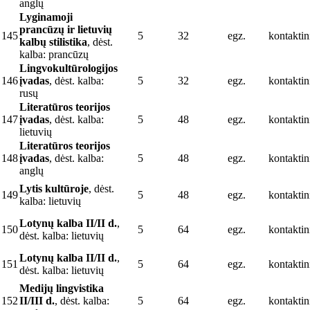
anglų
Lyginamoji
prancūzų ir lietuvių
145
5
32
egz.
kontaktin
kalbų stilistika
, dėst.
kalba: prancūzų
Lingvokultūrologijos
146
įvadas
, dėst. kalba:
5
32
egz.
kontaktin
rusų
Literatūros teorijos
147
įvadas
, dėst. kalba:
5
48
egz.
kontaktin
lietuvių
Literatūros teorijos
148
įvadas
, dėst. kalba:
5
48
egz.
kontaktin
anglų
Lytis kultūroje
, dėst.
149
5
48
egz.
kontaktin
kalba: lietuvių
Lotynų kalba II/II d.
,
150
5
64
egz.
kontaktin
dėst. kalba: lietuvių
Lotynų kalba II/II d.
,
151
5
64
egz.
kontaktin
dėst. kalba: lietuvių
Medijų lingvistika
152
II/III d.
, dėst. kalba:
5
64
egz.
kontaktin