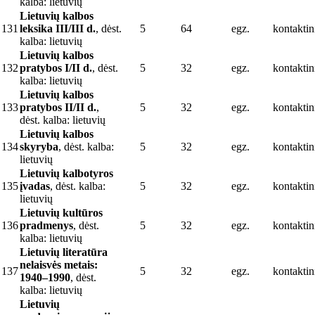
kalba: lietuvių
Lietuvių kalbos
131
leksika III/III d.
, dėst.
5
64
egz.
kontaktin
kalba: lietuvių
Lietuvių kalbos
132
pratybos I/II d.
, dėst.
5
32
egz.
kontaktin
kalba: lietuvių
Lietuvių kalbos
133
pratybos II/II d.
,
5
32
egz.
kontaktin
dėst. kalba: lietuvių
Lietuvių kalbos
134
skyryba
, dėst. kalba:
5
32
egz.
kontaktin
lietuvių
Lietuvių kalbotyros
135
įvadas
, dėst. kalba:
5
32
egz.
kontaktin
lietuvių
Lietuvių kultūros
136
pradmenys
, dėst.
5
32
egz.
kontaktin
kalba: lietuvių
Lietuvių literatūra
nelaisvės metais:
137
5
32
egz.
kontaktin
1940–1990
, dėst.
kalba: lietuvių
Lietuvių