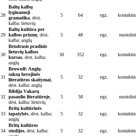
Baltų kalbų
lyginamoji
28
5
64
egz.
kontaktin
gramatika
, dėst.
kalba: lietuvių
Baltų kultūra per
29
kalbos prizmę
, dėst.
5
48
egz.
nuotolini
kalba: anglų
Bendrasis pradinis
lietuvių kalbos
30
30
352
egz.
kontaktin
kursas
, dėst. kalba:
anglų
Beowulf: Anglų-
saksų herojinės
31
5
32
egz.
kontaktin
literatūros skaitymai
,
dėst. kalba: anglų
Biblija Vakarų
32
pasaulio literatūroje
,
5
58
egz.
nuotolini
dėst. kalba: lietuvių
Britų kultūrinės
33
tapatybės
, dėst. kalba:
5
32
egz.
kontaktin
anglų
Britų kultūros
34
studijos
, dėst. kalba:
5
32
egz.
kontaktin