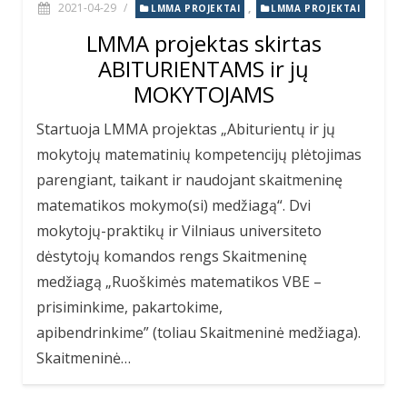
2021-04-29
/
,
LMMA PROJEKTAI
LMMA PROJEKTAI
LMMA projektas skirtas
ABITURIENTAMS ir jų
MOKYTOJAMS
Startuoja LMMA projektas „Abiturientų ir jų
mokytojų matematinių kompetencijų plėtojimas
parengiant, taikant ir naudojant skaitmeninę
matematikos mokymo(si) medžiagą“. Dvi
mokytojų-praktikų ir Vilniaus universiteto
dėstytojų komandos rengs Skaitmeninę
medžiagą „Ruoškimės matematikos VBE –
prisiminkime, pakartokime,
apibendrinkime” (toliau Skaitmeninė medžiaga).
Skaitmeninė…