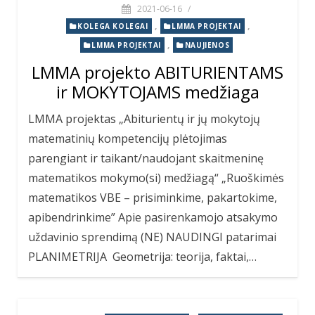
2021-06-16
/
,
,
KOLEGA KOLEGAI
LMMA PROJEKTAI
,
LMMA PROJEKTAI
NAUJIENOS
LMMA projekto ABITURIENTAMS
ir MOKYTOJAMS medžiaga
LMMA projektas „Abiturientų ir jų mokytojų
matematinių kompetencijų plėtojimas
parengiant ir taikant/naudojant skaitmeninę
matematikos mokymo(si) medžiagą“ „Ruoškimės
matematikos VBE – prisiminkime, pakartokime,
apibendrinkime” Apie pasirenkamojo atsakymo
uždavinio sprendimą (NE) NAUDINGI patarimai
PLANIMETRIJA Geometrija: teorija, faktai,…