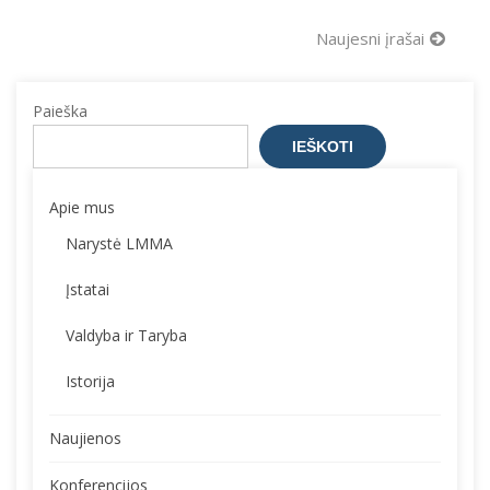
Navigacija
Naujesni įrašai
tarp
įrašų
Paieška
IEŠKOTI
Apie mus
Narystė LMMA
Įstatai
Valdyba ir Taryba
Istorija
Naujienos
Konferencijos