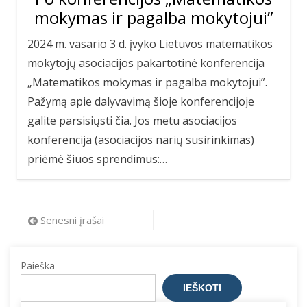
mokymas ir pagalba mokytojui”
2024 m. vasario 3 d. įvyko Lietuvos matematikos
mokytojų asociacijos pakartotinė konferencija
„Matematikos mokymas ir pagalba mokytojui”.
Pažymą apie dalyvavimą šioje konferencijoje
galite parsisiųsti čia. Jos metu asociacijos
konferencija (asociacijos narių susirinkimas)
priėmė šiuos sprendimus:…
Navigacija
Senesni įrašai
tarp
įrašų
Paieška
IEŠKOTI