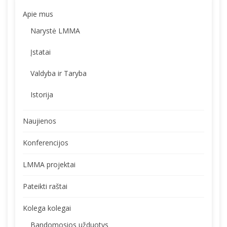
Apie mus
Narystė LMMA
Įstatai
Valdyba ir Taryba
Istorija
Naujienos
Konferencijos
LMMA projektai
Pateikti raštai
Kolega kolegai
Bandomosios užduotys