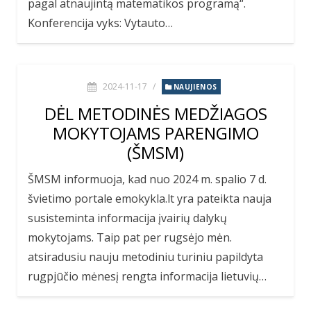
pagal atnaujintą matematikos programą“.
Konferencija vyks: Vytauto…
2024-11-17
/
NAUJIENOS
DĖL METODINĖS MEDŽIAGOS
MOKYTOJAMS PARENGIMO
(ŠMSM)
ŠMSM informuoja, kad nuo 2024 m. spalio 7 d.
švietimo portale emokykla.lt yra pateikta nauja
susisteminta informacija įvairių dalykų
mokytojams. Taip pat per rugsėjo mėn.
atsiradusiu nauju metodiniu turiniu papildyta
rugpjūčio mėnesį rengta informacija lietuvių…