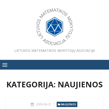
Skip
to
content
LIETUVOS MATEMATIKOS MOKYTOJŲ ASOCIACIJA
KATEGORIJA:
NAUJIENOS
2026-04-21
/
NAUJIENOS