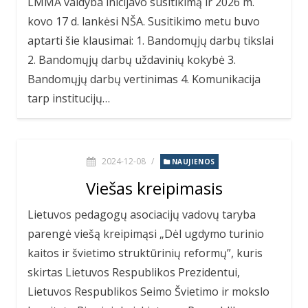
LMMA valdyba inicijavo susitikimą ir 2026 m.
kovo 17 d. lankėsi NŠA. Susitikimo metu buvo
aptarti šie klausimai: 1. Bandomųjų darbų tikslai
2. Bandomųjų darbų uždavinių kokybė 3.
Bandomųjų darbų vertinimas 4. Komunikacija
tarp institucijų…
2024-12-08
/
NAUJIENOS
Viešas kreipimasis
Lietuvos pedagogų asociacijų vadovų taryba
parengė viešą kreipimąsi „Dėl ugdymo turinio
kaitos ir švietimo struktūrinių reformų”, kuris
skirtas Lietuvos Respublikos Prezidentui,
Lietuvos Respublikos Seimo Švietimo ir mokslo