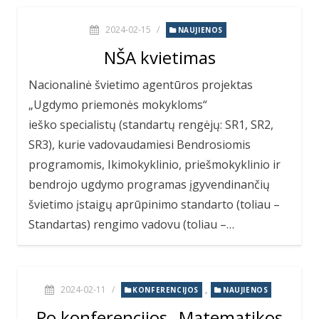
2024-02-15
/
NAUJIENOS
NŠA kvietimas
Nacionalinė švietimo agentūros projektas
„Ugdymo priemonės mokykloms“
ieško specialistų (standartų rengėjų: SR1, SR2,
SR3), kurie vadovaudamiesi Bendrosiomis
programomis, Ikimokyklinio, priešmokyklinio ir
bendrojo ugdymo programas įgyvendinančių
švietimo įstaigų aprūpinimo standarto (toliau –
Standartas) rengimo vadovu (toliau –…
2024-02-11
/
,
KONFERENCIJOS
NAUJIENOS
Po konferencijos „Matematikos