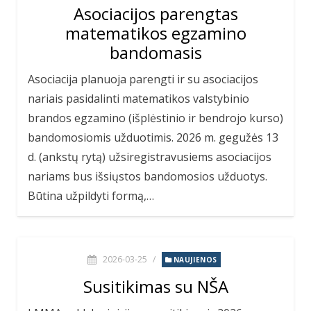
Asociacijos parengtas
matematikos egzamino
bandomasis
Asociacija planuoja parengti ir su asociacijos
nariais pasidalinti matematikos valstybinio
brandos egzamino (išplėstinio ir bendrojo kurso)
bandomosiomis užduotimis. 2026 m. gegužės 13
d. (ankstų rytą) užsiregistravusiems asociacijos
nariams bus išsiųstos bandomosios užduotys.
Būtina užpildyti formą,…
2026-03-25
/
NAUJIENOS
Susitikimas su NŠA