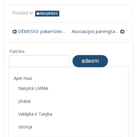
Posted in
NAUJIENOS
Navigacija
DĖMESIO: pakartotinė rinkiminė konferencija
Asociacijos parengtas matematikos egzamino bandomasis
tarp
Paieška
įrašų
IEŠKOTI
Apie mus
Narystė LMMA
Įstatai
Valdyba ir Taryba
Istorija