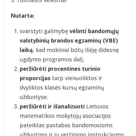
5. Tolimesni veiksmai
Nutarta:
svarstyti galimybę
vėlinti bandomųjų
valstybinių brandos egzaminų (VBE)
laiką
, kad mokiniai būtų išėję didesnę
ugdymo programos dalį;
peržiūrėti procentines turinio
proporcijas
tarp vienuoliktos ir
dvyliktos klasės kursų egzaminų
užduotyse;
peržiūrėti ir išanalizuoti
Lietuvos
matematikos mokytojų asociacijos
pateiktas pastabas bandomosioms
užduotims ir jų vertinimo instrukcijoms;