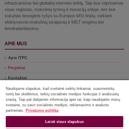
infrastruktūras bei globalinį interneto tinklą. Taip bus stiprinamas
visas regionas, mokslinių tyrimų ir inovacijų srityje, nes bus
sukurtas tiesioginis ryšys su Europos MSI tinklu, siekiant
efektyvesnio mokslinių straipsnių ir MET rengimu bei
bendradarbiavimu.
APIE MUS
Apie ITPC
Projektai
Kontaktai
Naudojame slapukus, kad svetainė veiktų tinkamai, suasmenintų
turinį bei skelbimus, teiktų socialinės medijos funkcijas ir analizuotų
srautą. Taip pat dalijamės informacija apie tai, kaip naudojatės mūsų
svetaine, su savo socialinės medijos, reklamavimo ir analizės
partneriais.
Privatumo politika
Leisti visus slapukus