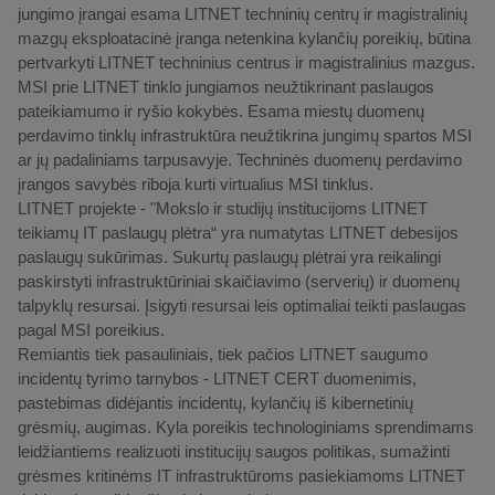
jungimo įrangai esama LITNET techninių centrų ir magistralinių
mazgų eksploatacinė įranga netenkina kylančių poreikių, būtina
pertvarkyti LITNET techninius centrus ir magistralinius mazgus.
MSI prie LITNET tinklo jungiamos neužtikrinant paslaugos
pateikiamumo ir ryšio kokybės. Esama miestų duomenų
perdavimo tinklų infrastruktūra neužtikrina jungimų spartos MSI
ar jų padaliniams tarpusavyje. Techninės duomenų perdavimo
įrangos savybės riboja kurti virtualius MSI tinklus.
LITNET projekte - "Mokslo ir studijų institucijoms LITNET
teikiamų IT paslaugų plėtra“ yra numatytas LITNET debesijos
paslaugų sukūrimas. Sukurtų paslaugų plėtrai yra reikalingi
paskirstyti infrastruktūriniai skaičiavimo (serverių) ir duomenų
talpyklų resursai. Įsigyti resursai leis optimaliai teikti paslaugas
pagal MSI poreikius.
Remiantis tiek pasauliniais, tiek pačios LITNET saugumo
incidentų tyrimo tarnybos - LITNET CERT duomenimis,
pastebimas didėjantis incidentų, kylančių iš kibernetinių
grėsmių, augimas. Kyla poreikis technologiniams sprendimams
leidžiantiems realizuoti institucijų saugos politikas, sumažinti
grėsmes kritinėms IT infrastruktūroms pasiekiamoms LITNET