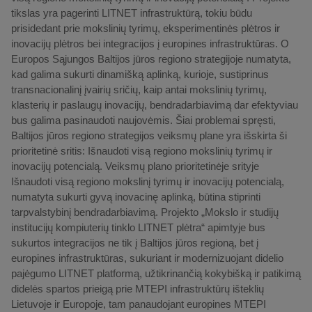
tikslas yra pagerinti LITNET infrastruktūrą, tokiu būdu
prisidedant prie mokslinių tyrimų, eksperimentinės plėtros ir
inovacijų plėtros bei integracijos į europines infrastruktūras. O
Europos Sąjungos Baltijos jūros regiono strategijoje numatyta,
kad galima sukurti dinamišką aplinką, kurioje, sustiprinus
transnacionalinį įvairių sričių, kaip antai mokslinių tyrimų,
klasterių ir paslaugų inovacijų, bendradarbiavimą dar efektyviau
bus galima pasinaudoti naujovėmis. Šiai problemai spręsti,
Baltijos jūros regiono strategijos veiksmų plane yra išskirta ši
prioritetinė sritis: Išnaudoti visą regiono mokslinių tyrimų ir
inovacijų potencialą. Veiksmų plano prioritetinėje srityje
Išnaudoti visą regiono mokslinį tyrimų ir inovacijų potencialą,
numatyta sukurti gyvą inovacinę aplinką, būtina stiprinti
tarpvalstybinį bendradarbiavimą. Projekto „Mokslo ir studijų
institucijų kompiuterių tinklo LITNET plėtra“ apimtyje bus
sukurtos integracijos ne tik į Baltijos jūros regioną, bet į
europines infrastruktūras, sukuriant ir modernizuojant didelio
pajėgumo LITNET platformą, užtikrinančią kokybišką ir patikimą
didelės spartos prieigą prie MTEPI infrastruktūrų išteklių
Lietuvoje ir Europoje, tam panaudojant europines MTEPI