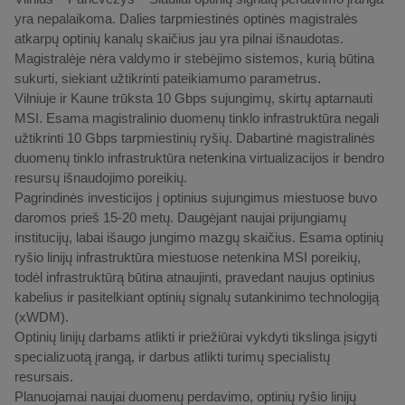
yra nepalaikoma. Dalies tarpmiestinės optinės magistralės
atkarpų optinių kanalų skaičius jau yra pilnai išnaudotas.
Magistralėje nėra valdymo ir stebėjimo sistemos, kurią būtina
sukurti, siekiant užtikrinti pateikiamumo parametrus.
Vilniuje ir Kaune trūksta 10 Gbps sujungimų, skirtų aptarnauti
MSI. Esama magistralinio duomenų tinklo infrastruktūra negali
užtikrinti 10 Gbps tarpmiestinių ryšių. Dabartinė magistralinės
duomenų tinklo infrastruktūra netenkina virtualizacijos ir bendro
resursų išnaudojimo poreikių.
Pagrindinės investicijos į optinius sujungimus miestuose buvo
daromos prieš 15-20 metų. Daugėjant naujai prijungiamų
institucijų, labai išaugo jungimo mazgų skaičius. Esama optinių
ryšio linijų infrastruktūra miestuose netenkina MSI poreikių,
todėl infrastruktūrą būtina atnaujinti, pravedant naujus optinius
kabelius ir pasitelkiant optinių signalų sutankinimo technologiją
(xWDM).
Optinių linijų darbams atlikti ir priežiūrai vykdyti tikslinga įsigyti
specializuotą įrangą, ir darbus atlikti turimų specialistų
resursais.
Planuojamai naujai duomenų perdavimo, optinių ryšio linijų