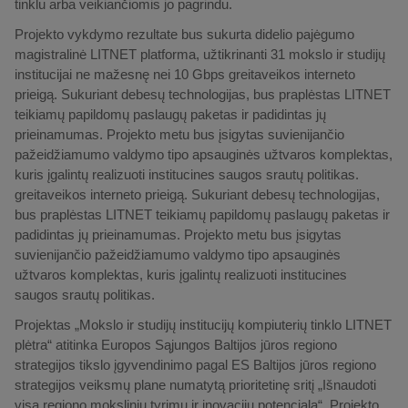
tinklu arba veikiančiomis jo pagrindu.
Projekto vykdymo rezultate bus sukurta didelio pajėgumo
magistralinė LITNET platforma, užtikrinanti 31 mokslo ir studijų
institucijai ne mažesnę nei 10 Gbps greitaveikos interneto
prieigą. Sukuriant debesų technologijas, bus praplėstas LITNET
teikiamų papildomų paslaugų paketas ir padidintas jų
prieinamumas. Projekto metu bus įsigytas suvienijančio
pažeidžiamumo valdymo tipo apsauginės užtvaros komplektas,
kuris įgalintų realizuoti institucines saugos srautų politikas.
greitaveikos interneto prieigą. Sukuriant debesų technologijas,
bus praplėstas LITNET teikiamų papildomų paslaugų paketas ir
padidintas jų prieinamumas. Projekto metu bus įsigytas
suvienijančio pažeidžiamumo valdymo tipo apsauginės
užtvaros komplektas, kuris įgalintų realizuoti institucines
saugos srautų politikas.
Projektas „Mokslo ir studijų institucijų kompiuterių tinklo LITNET
plėtra“ atitinka Europos Sąjungos Baltijos jūros regiono
strategijos tikslo įgyvendinimo pagal ES Baltijos jūros regiono
strategijos veiksmų plane numatytą prioritetinę sritį „Išnaudoti
visą regiono mokslinių tyrimų ir inovacijų potencialą“. Projekto