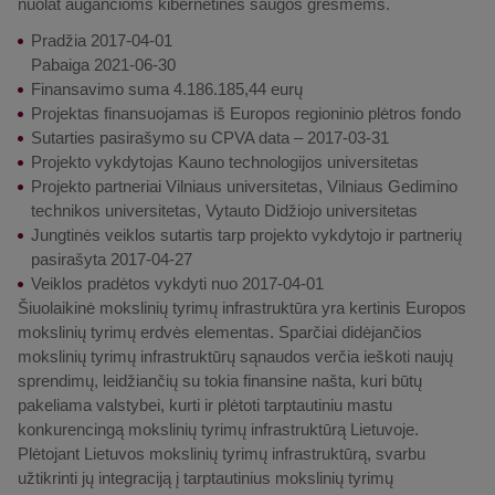
nuolat augančioms kibernetinės saugos grėsmėms.
Pradžia 2017-04-01
Pabaiga 2021-06-30
Finansavimo suma 4.186.185,44 eurų
Projektas finansuojamas iš Europos regioninio plėtros fondo
Sutarties pasirašymo su CPVA data – 2017-03-31
Projekto vykdytojas Kauno technologijos universitetas
Projekto partneriai Vilniaus universitetas, Vilniaus Gedimino
technikos universitetas, Vytauto Didžiojo universitetas
Jungtinės veiklos sutartis tarp projekto vykdytojo ir partnerių
pasirašyta 2017-04-27
Veiklos pradėtos vykdyti nuo 2017-04-01
Šiuolaikinė mokslinių tyrimų infrastruktūra yra kertinis Europos
mokslinių tyrimų erdvės elementas. Sparčiai didėjančios
mokslinių tyrimų infrastruktūrų sąnaudos verčia ieškoti naujų
sprendimų, leidžiančių su tokia finansine našta, kuri būtų
pakeliama valstybei, kurti ir plėtoti tarptautiniu mastu
konkurencingą mokslinių tyrimų infrastruktūrą Lietuvoje.
Plėtojant Lietuvos mokslinių tyrimų infrastruktūrą, svarbu
užtikrinti jų integraciją į tarptautinius mokslinių tyrimų