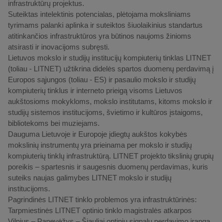
infrastruktūrų projektus.
Suteiktas intelektinis potencialas, plėtojama moksliniams
tyrimams palanki aplinka ir suteiktos šiuolaikinius standartus
atitinkančios infrastruktūros yra būtinos naujoms žinioms
atsirasti ir inovacijoms subręsti.
Lietuvos mokslo ir studijų institucijų kompiuterių tinklas LITNET
(toliau - LITNET) užtikrina didelės spartos duomenų perdavimą į
Europos sąjungos (toliau - ES) ir pasaulio mokslo ir studijų
kompiuterių tinklus ir interneto prieigą visoms Lietuvos
aukštosioms mokykloms, mokslo institutams, kitoms mokslo ir
studijų sistemos institucijoms, švietimo ir kultūros įstaigoms,
bibliotekoms bei muziejams.
Dauguma Lietuvoje ir Europoje įdiegtų aukštos kokybės
mokslinių instrumentų yra prieinama per mokslo ir studijų
kompiuterių tinklų infrastruktūrą. LITNET projekto tikslinių grupių
poreikis – spartesnis ir saugesnis duomenų perdavimas, kuris
suteiks naujas galimybes LITNET mokslo ir studijų
institucijoms.
Pagrindinės LITNET tinklo problemos yra infrastruktūrinės:
Tarpmiestinės LITNET optinio tinklo magistralės atkarpos
Vilnius – Panevėžys – Šiauliai optinių signalų perdavimo įranga