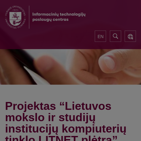
EN
Projektas “Lietuvos
mokslo ir studijų
institucijų kompiuterių
tinklo LITNET plėtra”