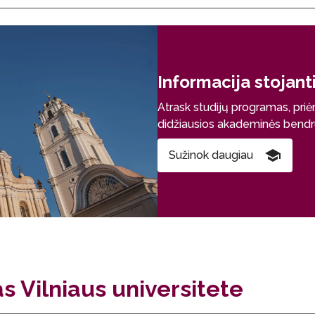
Informacija stojan
Atrask studijų programas, priė
didžiausios akademinės bend
Sužinok daugiau
as Vilniaus universitete