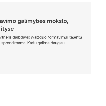
iavimo galimybes mokslo,
rityse
partneris darbdavio įvaizdžio formavimui, talentų
lo sprendimams. Kartu galime daugiau.