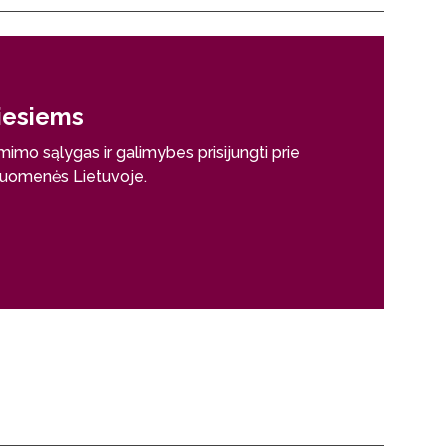
tiesiems
mimo sąlygas ir galimybes prisijungti prie
ruomenės Lietuvoje.