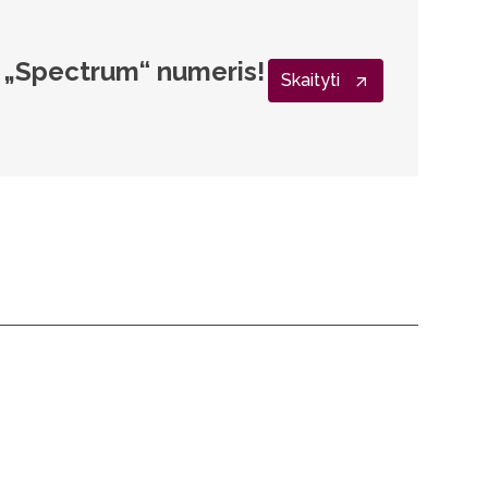
s „Spectrum“ numeris!
Skaityti