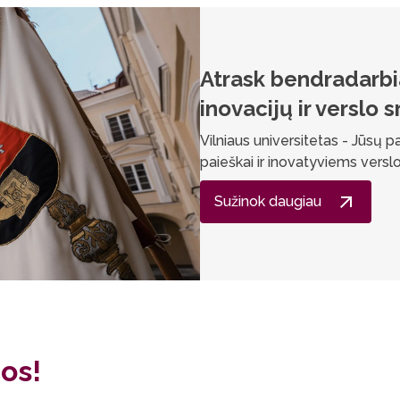
Atrask bendradarb
inovacijų ir verslo s
Vilniaus universitetas - Jūsų 
paieškai ir inovatyviems vers
Sužinok daugiau
os!