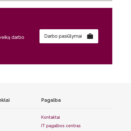
Darbo pasiūlymai
sveiką darbo
nklai
Pagalba
Kontaktai
IT pagalbos centras