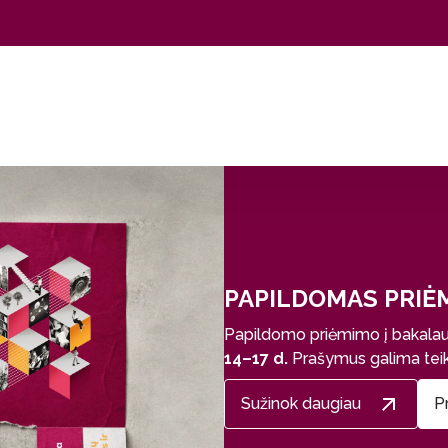
PAPILDOMAS PRIĖ
Papildomo priėmimo į bakalauro
14–17 d.
Prašymus galima teikti
Sužinok daugiau
P