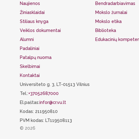
Naujienos
Bendradarbiavimas
Žiniasklaidai
Mokslo žurnalai
Stiliaus knyga
Mokslo etika
Veiklos dokumentai
Biblioteka
Alumni
Edukacinių kompeten
Padaliniai
Patalpų nuoma
Skelbimai
Kontaktai
Universiteto g. 3, LT-01513 Vilnius
Tel.:
+37052687000
El.paštas:
infor@cr.vu.lt
Kodas: 211950810
PVM kodas: LT119508113
© 2026