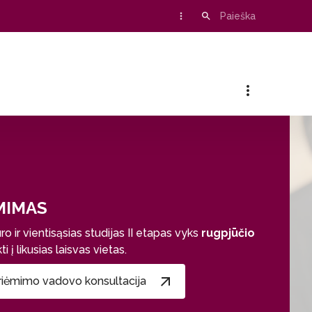
MIMAS
 ir vientisąsias studijas II etapas vyks
rugpjūčio
 į likusias laisvas vietas.
riėmimo vadovo konsultacija