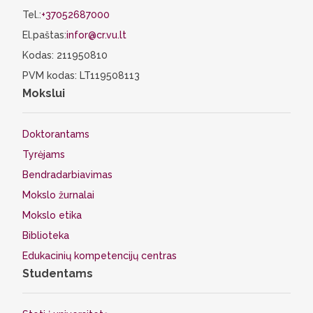
Tel.:
+37052687000
El.paštas:
infor@cr.vu.lt
Kodas: 211950810
PVM kodas: LT119508113
Mokslui
Doktorantams
Tyrėjams
Bendradarbiavimas
Mokslo žurnalai
Mokslo etika
Biblioteka
Edukacinių kompetencijų centras
Studentams