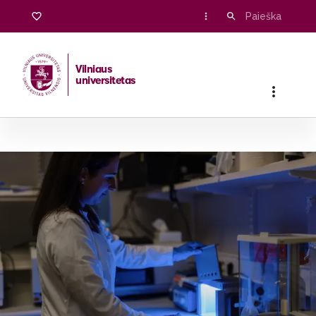
Žinių ir technologijų perdavimas
Vilniaus
universitetas
Pradžia
/
Mokslas
/
Žinių ir technologijų perdavimas