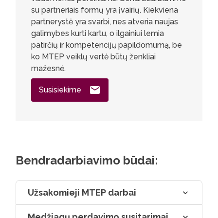
su partneriais formų yra įvairių. Kiekviena
partnerystė yra svarbi, nes atveria naujas
galimybes kurti kartu, o ilgainiui lemia
patirčių ir kompetencijų papildomumą, be
ko MTEP veiklų vertė būtų ženkliai
mažesnė.
Susisiekime
Bendradarbiavimo būdai:
Užsakomieji MTEP darbai
Medžiagų perdavimo susitarimai