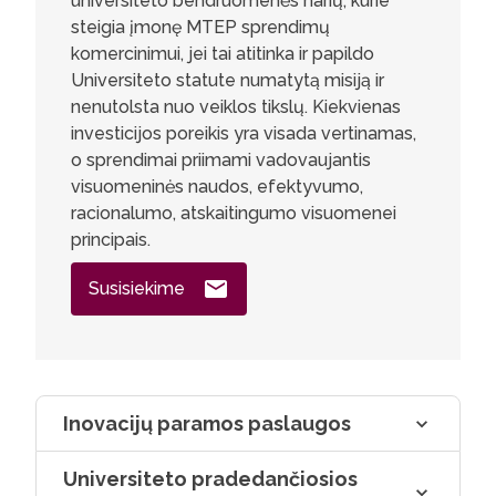
universiteto bendruomenės narių, kurie
steigia įmonę MTEP sprendimų
komercinimui, jei tai atitinka ir papildo
Universiteto statute numatytą misiją ir
nenutolsta nuo veiklos tikslų. Kiekvienas
investicijos poreikis yra visada vertinamas,
o sprendimai priimami vadovaujantis
visuomeninės naudos, efektyvumo,
racionalumo, atskaitingumo visuomenei
principais.
Susisiekime
Inovacijų paramos paslaugos
Universiteto pradedančiosios