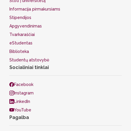
Stoti į universitetą
Informacija pirmakursiams
Stipendijos
Apgyvendinimas
Tvarkaraščiai
eStudentas
Biblioteka
Studentų atstovybė
Socialiniai tinklai
Facebook
Instagram
LinkedIn
YouTube
Pagalba