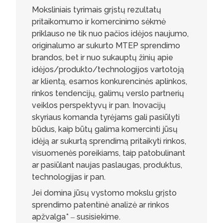
Moksliniais tyrimais grįstų rezultatų
pritaikomumo ir komercinimo sėkmė
priklauso ne tik nuo pačios idėjos naujumo,
originalumo ar sukurto MTEP sprendimo
brandos, bet ir nuo sukauptų žinių apie
idėjos/produkto/technologijos vartotoją
ar klientą, esamos konkurencinės aplinkos,
rinkos tendencijų, galimų verslo partnerių
veiklos perspektyvų ir pan. Inovacijų
skyriaus komanda tyrėjams gali pasiūlyti
būdus, kaip būtų galima komercinti jūsų
idėją ar sukurtą sprendimą pritaikyti rinkos,
visuomenės poreikiams, taip patobulinant
ar pasiūlant naujas paslaugas, produktus,
technologijas ir pan.
Jei domina jūsų vystomo mokslu grįsto
sprendimo patentinė analizė ar rinkos
apžvalga* ‒ susisiekime.