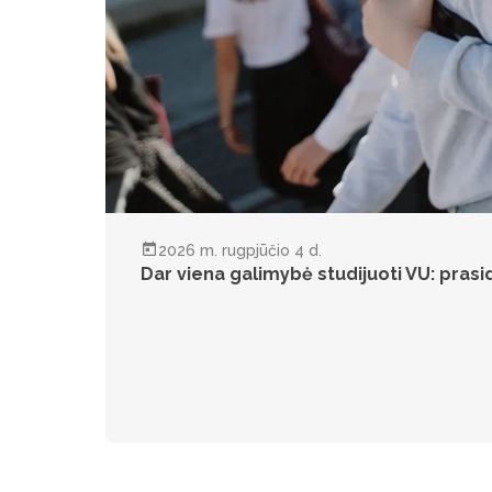
VU NAUJIENOS
MOKSLAS
STUDIJOS
2026 m. rugpjūčio 4 d.
Dar viena galimybė studijuoti VU: pras