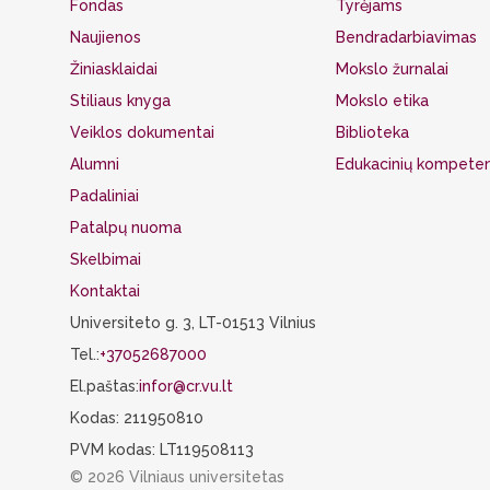
Fondas
Tyrėjams
Naujienos
Bendradarbiavimas
Žiniasklaidai
Mokslo žurnalai
Stiliaus knyga
Mokslo etika
Veiklos dokumentai
Biblioteka
Alumni
Edukacinių kompeten
Padaliniai
Patalpų nuoma
Skelbimai
Kontaktai
Universiteto g. 3, LT-01513 Vilnius
Tel.:
+37052687000
El.paštas:
infor@cr.vu.lt
Kodas: 211950810
PVM kodas: LT119508113
© 2026 Vilniaus universitetas