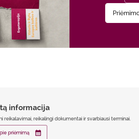
Priėmimo
etą informacija
ami reikalavimai, reikalingi dokumentai ir svarbiausi terminai.
apie priėmimą