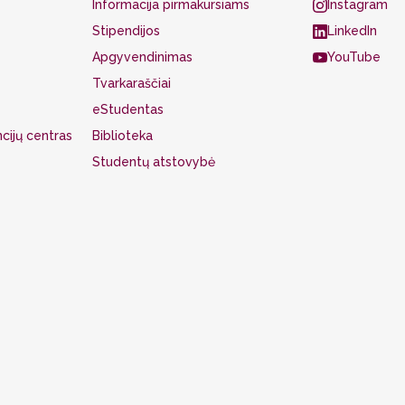
Informacija pirmakursiams
Instagram
Stipendijos
LinkedIn
Apgyvendinimas
YouTube
Tvarkaraščiai
eStudentas
cijų centras
Biblioteka
Studentų atstovybė