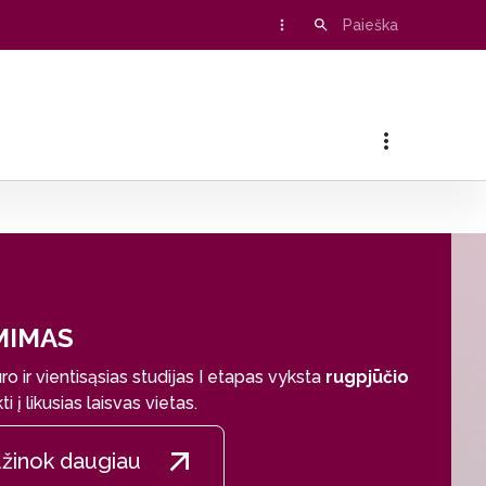
MIMAS
 ir vientisąsias studijas I etapas vyksta
rugpjūčio
 į likusias laisvas vietas.
žinok daugiau