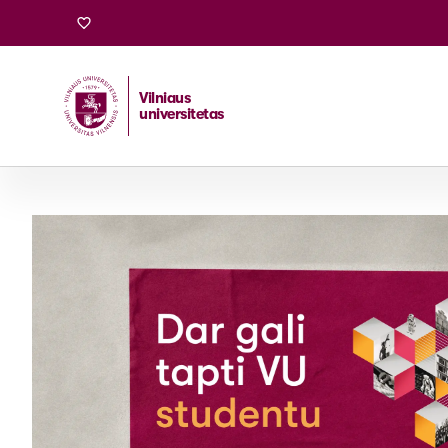
Stojantiesiems
Vilniaus
universitetas
Pradžia
/
Stojantiesiems