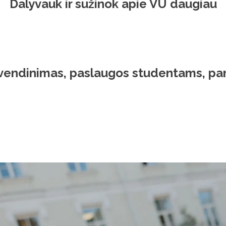
Dalyvauk ir sužinok apie VU daugiau
yvendinimas, paslaugos studentams, p