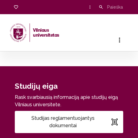
Studijų eiga
Vilniaus
universitetas
Pradžia
/
Studentams
/
Studijuoju
/
Studijų eiga
Studijų eiga
Rask svarbiausią informaciją apie studijų eigą
Vilniaus universitete.
Studijas reglamentuojantys
dokumentai