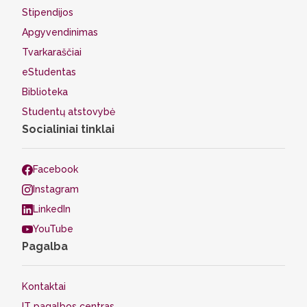
Stipendijos
Apgyvendinimas
Tvarkaraščiai
eStudentas
Biblioteka
Studentų atstovybė
Socialiniai tinklai
Facebook
Instagram
LinkedIn
YouTube
Pagalba
Kontaktai
IT pagalbos centras