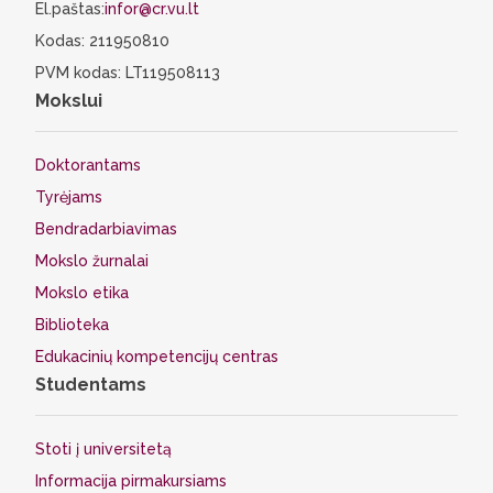
El.paštas:
infor@cr.vu.lt
Kodas: 211950810
PVM kodas: LT119508113
Mokslui
Doktorantams
Tyrėjams
Bendradarbiavimas
Mokslo žurnalai
Mokslo etika
Biblioteka
Edukacinių kompetencijų centras
Studentams
Stoti į universitetą
Informacija pirmakursiams