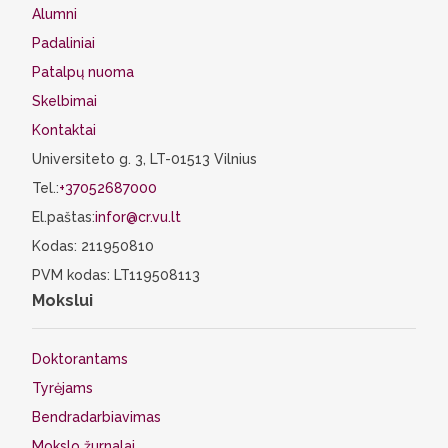
Alumni
Padaliniai
Patalpų nuoma
Skelbimai
Kontaktai
Universiteto g. 3, LT-01513 Vilnius
Tel.:
+37052687000
El.paštas:
infor@cr.vu.lt
Kodas: 211950810
PVM kodas: LT119508113
Mokslui
Doktorantams
Tyrėjams
Bendradarbiavimas
Mokslo žurnalai