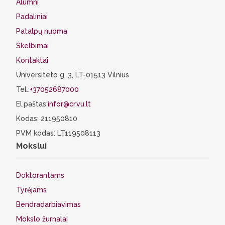
Alumni
Padaliniai
Patalpų nuoma
Skelbimai
Kontaktai
Universiteto g. 3, LT-01513 Vilnius
Tel.:
+37052687000
El.paštas:
infor@cr.vu.lt
Kodas: 211950810
PVM kodas: LT119508113
Mokslui
Doktorantams
Tyrėjams
Bendradarbiavimas
Mokslo žurnalai