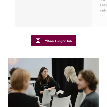
ste
kel
Visos naujienos