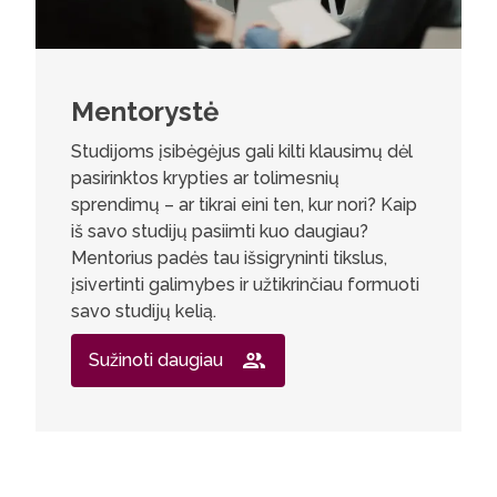
Mentorystė
Studijoms įsibėgėjus gali kilti klausimų dėl
pasirinktos krypties ar tolimesnių
sprendimų – ar tikrai eini ten, kur nori? Kaip
iš savo studijų pasiimti kuo daugiau?
Mentorius padės tau išsigryninti tikslus,
įsivertinti galimybes ir užtikrinčiau formuoti
savo studijų kelią.
Sužinoti daugiau