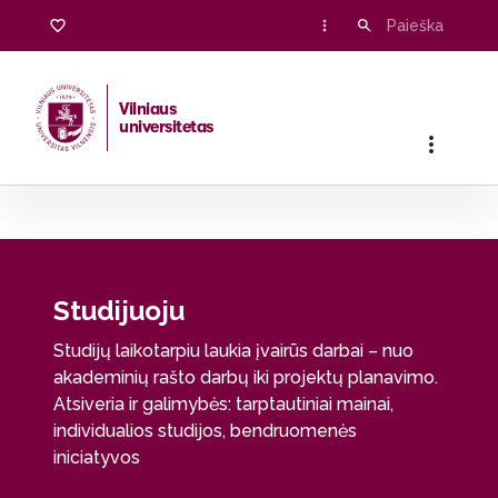
Studijuoju
Vilniaus
universitetas
Pradžia
/
Studentams
/
Studijuoju
Studijuoju
Studijų laikotarpiu laukia įvairūs darbai – nuo
akademinių rašto darbų iki projektų planavimo.
Atsiveria ir galimybės: tarptautiniai mainai,
individualios studijos, bendruomenės
iniciatyvos