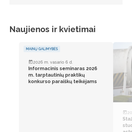
Naujienos ir kvietimai
MAINŲ GALIMYBĖS
2026 m. vasario 6 d.
Informacinis seminaras 2026
m. tarptautinių praktikų
konkurso paraiškų teikėjams
MAINŲ G
20
Sta
stu
ast