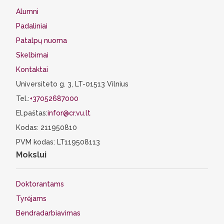
Alumni
Padaliniai
Patalpų nuoma
Skelbimai
Kontaktai
Universiteto g. 3, LT-01513 Vilnius
Tel.:
+37052687000
El.paštas:
infor@cr.vu.lt
Kodas: 211950810
PVM kodas: LT119508113
Mokslui
Doktorantams
Tyrėjams
Bendradarbiavimas