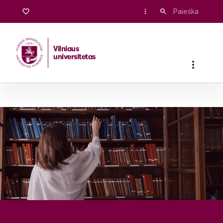
Studentams
Vilniaus
universitetas
Pradžia
/
Studentams