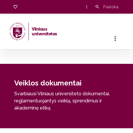
Veiklos dokumentai
Vilniaus
universitetas
Pradžia
/
Universitetas
/
Veiklos dokumentai
Veiklos dokumentai
Svarbiausi Vilniaus universiteto dokumentai,
reglamentuojantys veiklą, sprendimus ir
akademinę etiką