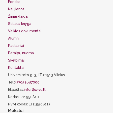
Fondas
Naujienos
Žiniasklaidai
Stiliaus knyga
Veiklos dokumentai
Alumni
Padaliniai
Patalpų nuoma
Skelbimai
Kontaktai
Universiteto g. 3, LT-01513 Vilnius
Tel.:
+37052687000
El.paštas:
infor@cr.vu.lt
Kodas: 211950810
PVM kodas: LT119508113
Mokslui