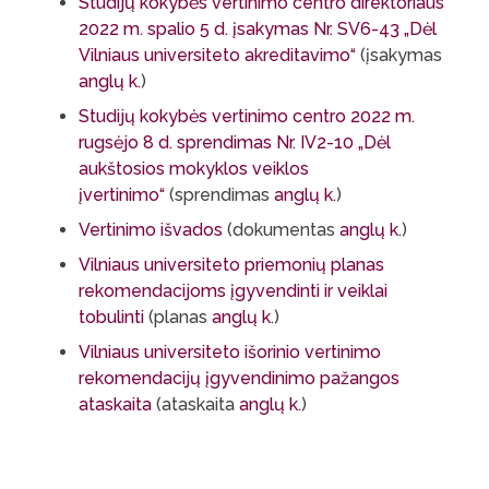
Studijų kokybės vertinimo centro direktoriaus
2022 m. spalio 5 d. įsakymas Nr. SV6-43 „Dėl
Vilniaus universiteto akreditavimo“
(įsakymas
anglų k.
)
Studijų kokybės vertinimo centro 2022 m.
rugsėjo 8 d. sprendimas Nr. IV2-10 „Dėl
aukštosios mokyklos veiklos
įvertinimo“
(sprendimas
anglų k.
)
Vertinimo išvados
(dokumentas
anglų k.
)
Vilniaus universiteto priemonių planas
rekomendacijoms įgyvendinti ir veiklai
tobulinti
(planas
anglų k.
)
Vilniaus universiteto išorinio vertinimo
rekomendacijų įgyvendinimo pažangos
ataskaita
(ataskaita
anglų k.
)