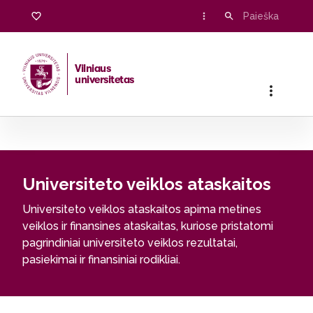
Veiklos ataskaitos
Vilniaus
universitetas
Pradžia
/
Universitetas
/
Veiklos dokumentai
/
Veiklos ataska
Universiteto veiklos ataskaitos
Universiteto veiklos ataskaitos apima metines
veiklos ir finansines ataskaitas, kuriose pristatomi
pagrindiniai universiteto veiklos rezultatai,
pasiekimai ir finansiniai rodikliai.