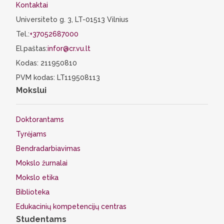
Kontaktai
Universiteto g. 3, LT-01513 Vilnius
Tel.:
+37052687000
El.paštas:
infor@cr.vu.lt
Kodas: 211950810
PVM kodas: LT119508113
Mokslui
Doktorantams
Tyrėjams
Bendradarbiavimas
Mokslo žurnalai
Mokslo etika
Biblioteka
Edukacinių kompetencijų centras
Studentams