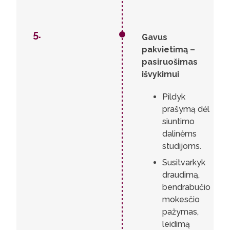
5.
Gavus
pakvietimą –
pasiruošimas
išvykimui
Pildyk
prašymą dėl
siuntimo
dalinėms
studijoms.
Susitvarkyk
draudimą,
bendrabučio
mokesčio
pažymas,
leidimą