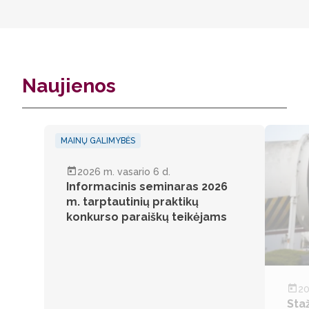
Naujienos
MAINŲ GALIMYBĖS
2026 m. vasario 6 d.
Informacinis seminaras 2026
m. tarptautinių praktikų
konkurso paraiškų teikėjams
MAINŲ G
20
Sta