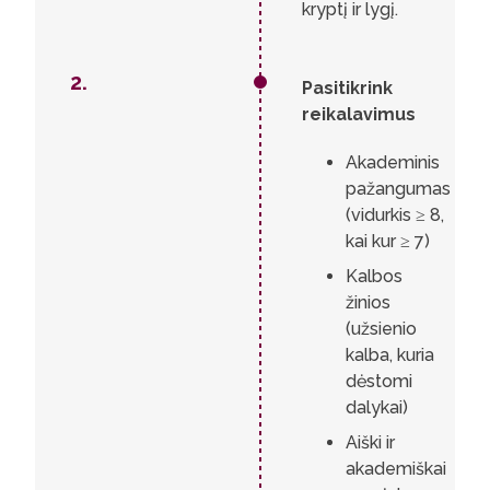
kryptį ir lygį.
2.
Pasitikrink
reikalavimus
Akademinis
pažangumas
(vidurkis ≥ 8,
kai kur ≥ 7)
Kalbos
žinios
(užsienio
kalba, kuria
dėstomi
dalykai)
Aiški ir
akademiškai