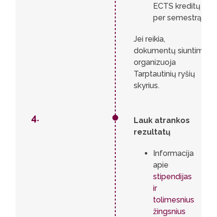
ECTS kreditų
per semestrą).
Jei reikia,
dokumentų siuntimą
organizuoja
Tarptautinių ryšių
skyrius.
4.
Lauk atrankos
rezultatų
Informacija
apie
stipendijas
ir
tolimesnius
žingsnius