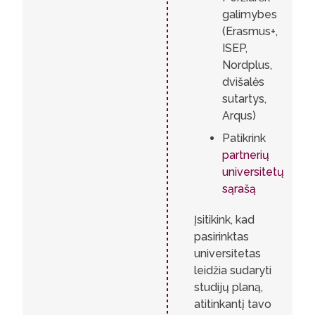
galimybes
(Erasmus+,
ISEP,
Nordplus,
dvišalės
sutartys,
Arqus)
Patikrink
partnerių
universitetų
sąrašą
Įsitikink, kad
pasirinktas
universitetas
leidžia sudaryti
studijų planą,
atitinkantį tavo