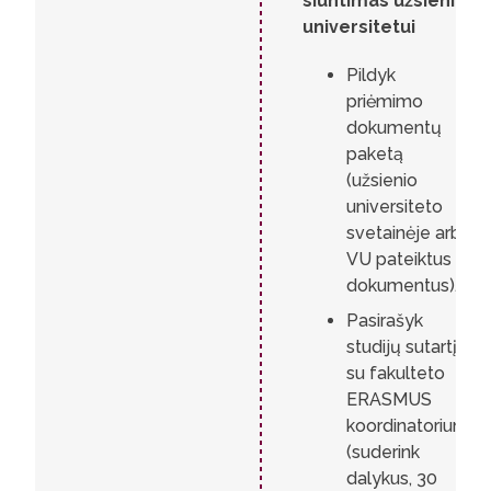
siuntimas užsienio
universitetui
Pildyk
priėmimo
dokumentų
paketą
(užsienio
universiteto
svetainėje arba
VU pateiktus
dokumentus).
Pasirašyk
studijų sutartį
su fakulteto
ERASMUS
koordinatoriumi
(suderink
dalykus, 30