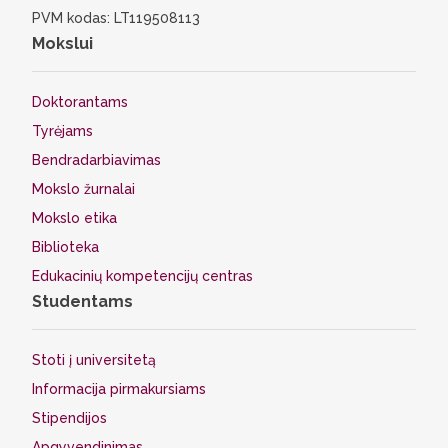
PVM kodas: LT119508113
Mokslui
Doktorantams
Tyrėjams
Bendradarbiavimas
Mokslo žurnalai
Mokslo etika
Biblioteka
Edukacinių kompetencijų centras
Studentams
Stoti į universitetą
Informacija pirmakursiams
Stipendijos
Apgyvendinimas