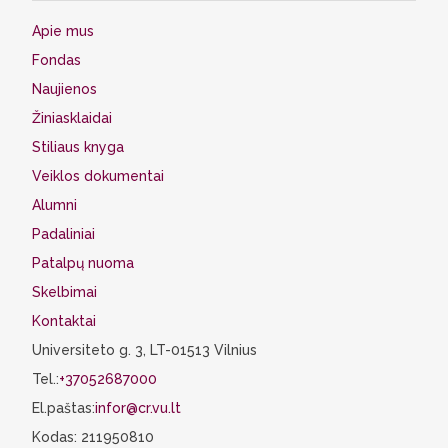
Apie mus
Fondas
Naujienos
Žiniasklaidai
Stiliaus knyga
Veiklos dokumentai
Alumni
Padaliniai
Patalpų nuoma
Skelbimai
Kontaktai
Universiteto g. 3, LT-01513 Vilnius
Tel.:
+37052687000
El.paštas:
infor@cr.vu.lt
Kodas: 211950810