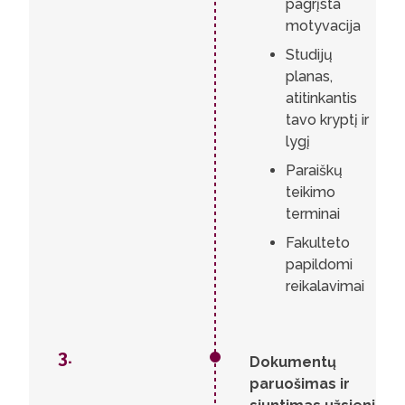
pagrįsta
motyvacija
Studijų
planas,
atitinkantis
tavo kryptį ir
lygį
Paraiškų
teikimo
terminai
Fakulteto
papildomi
reikalavimai
3.
Dokumentų
paruošimas ir