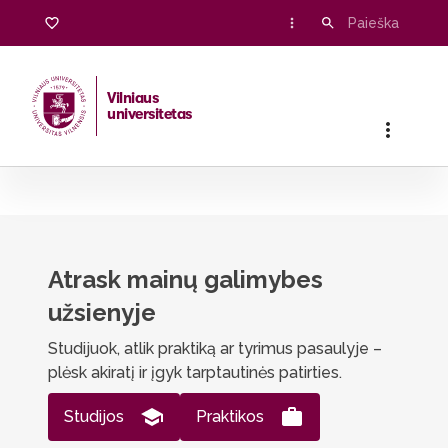
Mainų galimybės
Vilniaus
universitetas
Pradžia
/
Studentams
/
Paslaugos studentams
/
Mainų gali
Atrask mainų galimybes
užsienyje
Studijuok, atlik praktiką ar tyrimus pasaulyje –
plėsk akiratį ir įgyk tarptautinės patirties.
Studijos
Praktikos