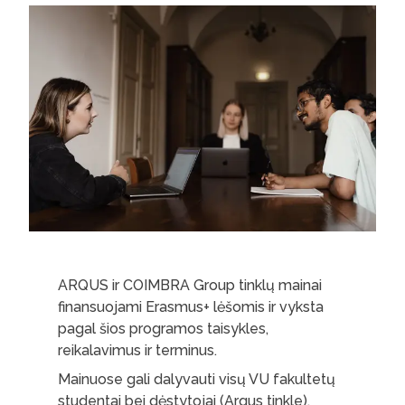
ARQUS ir COIMBRA Group tinklų mainai
finansuojami Erasmus+ lėšomis ir vyksta
pagal šios programos taisykles,
reikalavimus ir terminus.
Mainuose gali dalyvauti visų VU fakultetų
studentai bei dėstytojai (Arqus tinkle),