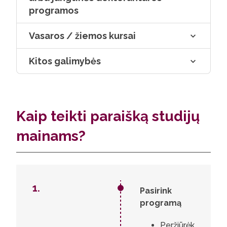
programos
Vasaros / žiemos kursai
Kitos galimybės
Kaip teikti paraišką studijų
mainams?
1.
1.
Pasirink
2.
programą
3.
4.
5.
Peržiūrėk