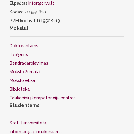
El.paštas:
infor@cr.vu.lt
Kodas: 211950810
PVM kodas: LT119508113
Mokslui
Doktorantams
Tyrėjams
Bendradarbiavimas
Mokslo žurnalai
Mokslo etika
Biblioteka
Edukacinių kompetencijų centras
Studentams
Stoti į universitetą
Informacija pirmakursiams