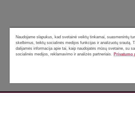
Naudojame slapukus, kad svetainė veiktų tinkamai, suasmenintų turi
skelbimus, teiktų socialinės medijos funkcijas ir analizuotų srautą. T
dalijamės informacija apie tai, kaip naudojatės mūsų svetaine, su s
socialinės medijos, reklamavimo ir analizės partneriais.
Privatumo p
Vilniaus universitetas
, Informacinių technologijų paslaugų centra
Saulėtekio al. 9 II jungiamieji rūmai, LT-10222, Vilnius. Tel. (0 5
Informacinių technologijų paslaugų centras
VU privatumo potitika