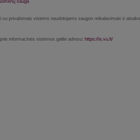
uomenų sauga
i su privalomais visiems naudotojams saugos reikalavimais ir atsako
i prie informacinės sistemos galite adresu:
https://is.vu.lt/