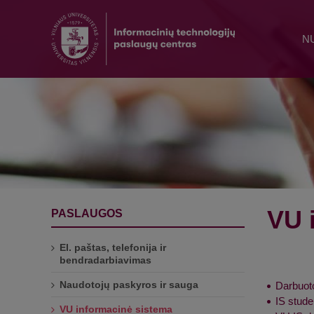
N
VU 
PASLAUGOS
El. paštas, telefonija ir
bendradarbiavimas
Naudotojų paskyros ir sauga
Darbuot
IS stud
VU informacinė sistema