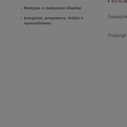
VU IS d
Mokymo ir mokymosi ištekliai
Susipažint
Įrenginiai, programos, tinklai ir
spausdinimas
Prisijungt