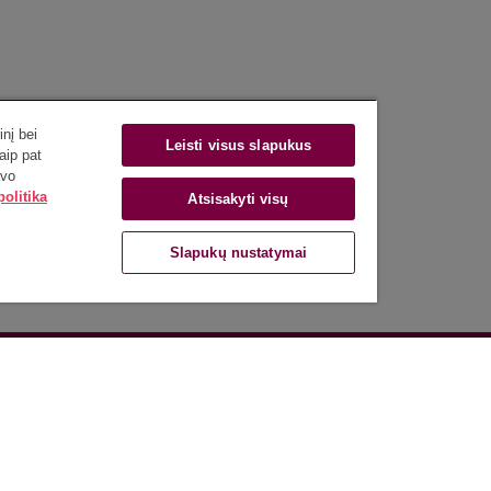
nį bei
Leisti visus slapukus
aip pat
avo
olitika
Atsisakyti visų
Slapukų nustatymai
s
) 236 6200