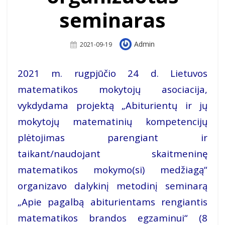
seminaras
Author
Admin
Posted
2021-09-19
On
2021 m. rugpjūčio 24 d. Lietuvos
matematikos mokytojų asociacija,
vykdydama projektą „Abiturientų ir jų
mokytojų matematinių kompetencijų
plėtojimas parengiant ir
taikant/naudojant skaitmeninę
matematikos mokymo(si) medžiagą“
organizavo dalykinį metodinį seminarą
„Apie pagalbą abiturientams rengiantis
matematikos brandos egzaminui“ (8