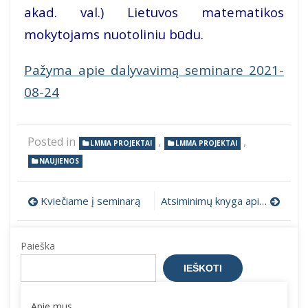
akad. val.) Lietuvos matematikos
mokytojams nuotoliniu būdu.
Pažyma apie dalyvavimą seminare 2021-
08-24
Posted in
,
,
LMMA PROJEKTAI
LMMA PROJEKTAI
NAUJIENOS
Navigacija
Kviečiame į seminarą
Atsiminimų knyga apie Joną Kubilių
tarp
Paieška
įrašų
IEŠKOTI
Apie mus