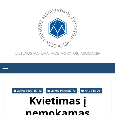
Skip
to
content
LIETUVOS MATEMATIKOS MOKYTOJŲ ASOCIACIJA
,
,
LMMA PROJEKTAI
LMMA PROJEKTAI
NAUJIENOS
Kvietimas į
nemokamas