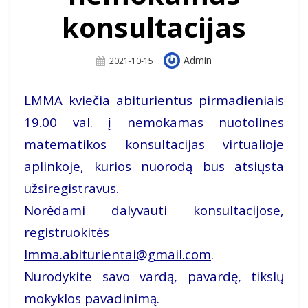
konsultacijas
Author
Admin
Posted
2021-10-15
On
LMMA kviečia abiturientus pirmadieniais
19.00 val. į nemokamas nuotolines
matematikos konsultacijas virtualioje
aplinkoje, kurios nuorodą bus atsiųsta
užsiregistravus.
Norėdami dalyvauti konsultacijose,
registruokitės
lmma.abiturientai@gmail.com
.
Nurodykite savo vardą, pavardę, tikslų
mokyklos pavadinimą.