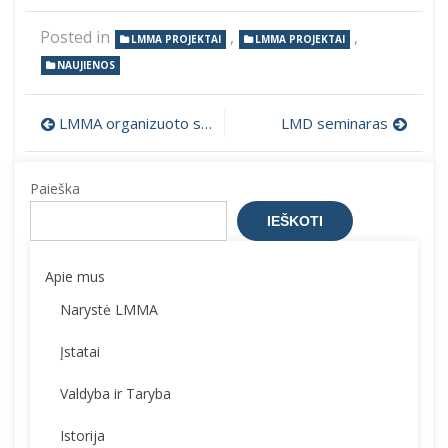
Posted in
,
,
LMMA PROJEKTAI
LMMA PROJEKTAI
NAUJIENOS
Navigacija
LMMA organizuoto seminaro dalyvio pažyma
LMD seminaras
tarp
Paieška
įrašų
IEŠKOTI
Apie mus
Narystė LMMA
Įstatai
Valdyba ir Taryba
Istorija