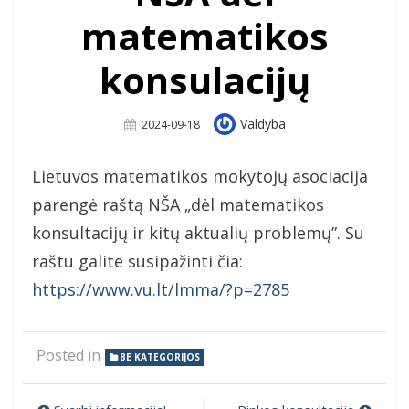
matematikos
konsulacijų
Author
Valdyba
Posted
2024-09-18
On
Lietuvos matematikos mokytojų asociacija
parengė raštą NŠA „dėl matematikos
konsultacijų ir kitų aktualių problemų”. Su
raštu galite susipažinti čia:
https://www.vu.lt/lmma/?p=2785
Posted in
BE KATEGORIJOS