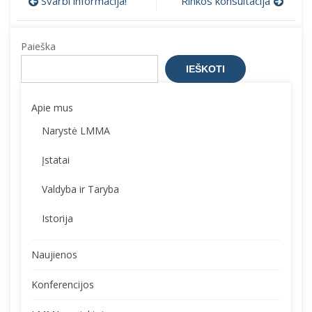
Navigacija
Svarbi informacija!
Rinkos konsultacija
tarp
Paieška
įrašų
IEŠKOTI
Apie mus
Narystė LMMA
Įstatai
Valdyba ir Taryba
Istorija
Naujienos
Konferencijos