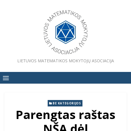
Skip
to
content
LIETUVOS MATEMATIKOS MOKYTOJŲ ASOCIACIJA
BE KATEGORIJOS
Parengtas raštas
NŠA dėl