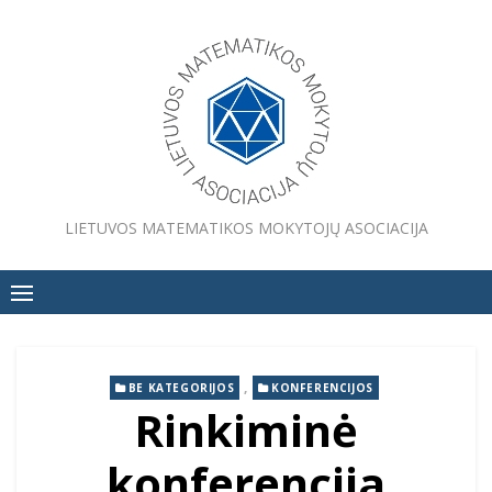
Skip
to
content
LIETUVOS MATEMATIKOS MOKYTOJŲ ASOCIACIJA
,
BE KATEGORIJOS
KONFERENCIJOS
Rinkiminė
konferencija