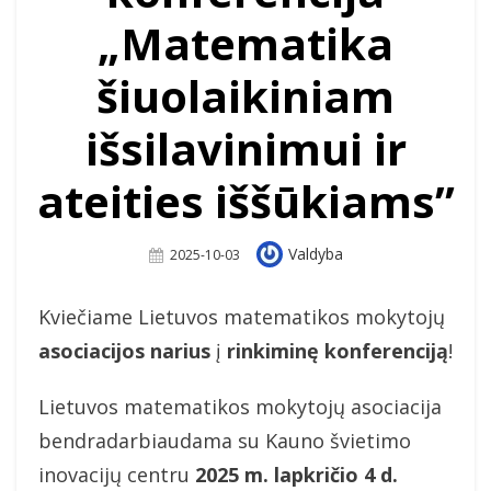
„Matematika
šiuolaikiniam
išsilavinimui ir
ateities iššūkiams”
Author
Valdyba
Posted
2025-10-03
On
Kviečiame Lietuvos matematikos mokytojų
asociacijos narius
į
rinkiminę konferenciją
!
Lietuvos matematikos mokytojų asociacija
bendradarbiaudama su Kauno švietimo
inovacijų centru
2025 m. lapkričio 4 d.