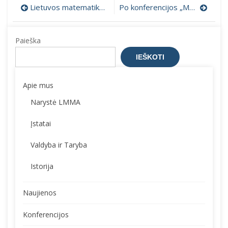
Navigacija
Lietuvos matematikų draugijos Matematikos mokymo tyrimų grupės 1-oji konferencija
Po konferencijos „Matematika šiuolaikiniam išsilavinimui ir ateities iššūkiams”
tarp
Paieška
įrašų
IEŠKOTI
Apie mus
Narystė LMMA
Įstatai
Valdyba ir Taryba
Istorija
Naujienos
Konferencijos