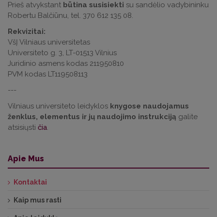
Prieš atvykstant
būtina susisiekti
su sandėlio vadybininku
Robertu Balčiūnu, tel. 370 612 135 08.
Rekvizitai:
VšĮ Vilniaus universitetas
Universiteto g. 3, LT-01513 Vilnius
Juridinio asmens kodas 211950810
PVM kodas LT119508113
---
Vilniaus universiteto leidyklos
knygose naudojamus
ženklus, elementus
ir jų naudojimo instrukciją
galite
atsisiųsti
čia
.
Apie Mus
Kontaktai
Kaip mus rasti