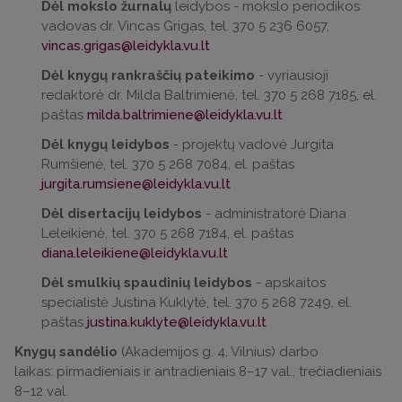
Dėl mokslo žurnalų
leidybos - mokslo periodikos
vadovas dr. Vincas Grigas, tel. 370 5 236 6057,
Dėl knygų rankraščių pateikimo
- vyriausioji
redaktorė dr. Milda Baltrimienė, tel. 370 5 268 7185, el.
paštas
Dėl knygų leidybos
- projektų vadovė Jurgita
Rumšienė, tel. 370 5 268 7084, el. paštas
Dėl disertacijų leidybos
- administratorė Diana
Leleikienė, tel. 370 5 268 7184, el. paštas
Dėl smulkių spaudinių leidybos
- apskaitos
specialistė Justina Kuklytė, tel. 370 5 268 7249, el.
paštas
Knygų sandėlio
(Akademijos g. 4, Vilnius) darbo
laikas: pirmadieniais ir antradieniais 8–17 val., trečiadieniais
8–12 val.