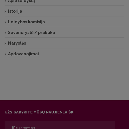
Apie leidyklą
Istorija
Leidybos komisija
Savanorystė / praktika
Narystės
Apdovanojimai
UŽSISAKYKITE MŪSŲ NAUJIENLAIŠKĮ