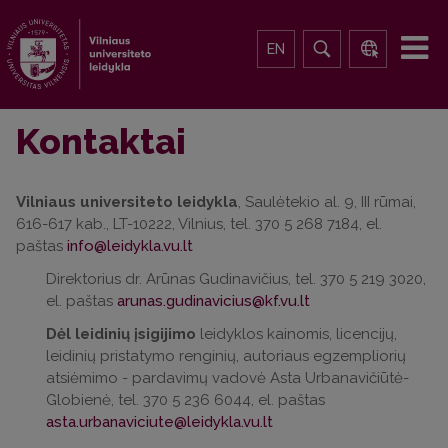
EN
Kontaktai
Vilniaus universiteto leidykla
, Saulėtekio al. 9, III rūmai,
616-617 kab., LT-10222, Vilnius, tel. 370 5 268 7184, el.
paštas
Direktorius dr. Arūnas Gudinavičius, tel. 370 5 219 3020,
el. paštas
Dėl leidinių įsigijimo
leidyklos kainomis, licencijų,
leidinių pristatymo renginių, autoriaus egzempliorių
atsiėmimo - pardavimų vadovė Asta Urbanavičiūtė-
Globienė, tel. 370 5 236 6044, el. paštas