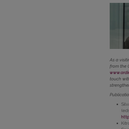
As a visit
from the
www.ardin
touch with
strengthe
Publicatio
Silv
(ed
htt
Kitr