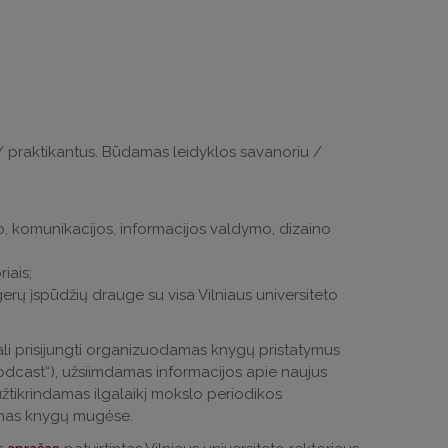
 / praktikantus. Būdamas leidyklos savanoriu /
o, komunikacijos, informacijos valdymo, dizaino
iais;
gerų įspūdžių drauge su visa Vilniaus universiteto
ali prisijungti organizuodamas knygų pristatymus
podcast“), užsiimdamas informacijos apie naujus
užtikrindamas ilgalaikį mokslo periodikos
mas knygų mugėse.