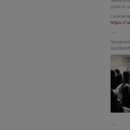
Savanoriš
2020 m. r
Laukiame 
https://
---
Savanor
Goldsmith
---