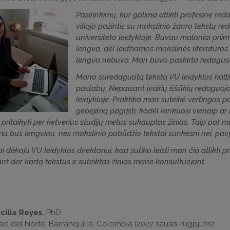
Pasirinkimų, kur galima atlikti profesinę red
viliojo pažintis su mokslinio žanro tekstų re
universiteto leidykloje. Buvau maloniai priimt
lengva, dėl leidžiamos mokslinės literatūros 
lengva nebuvo. Man buvo paskirta redaguoti 
Mano suredaguotą tekstą VU leidyklos kalb
pastabų. Nepaisant įvairių iššūkių redaguojan
leidykloje. Praktika man suteikė vertingos pa
gebėjimą pagrįsti, kodėl renkuosi vienaip ar 
 pritaikyti per ketverius studijų metus sukauptas žinias. Taip pat m
u bus lengviau, nes mokslinio pobūdžio tekstai sunkesni nei, pavyz
i dėkoju VU leidyklos direktoriui, kad sutiko leisti man čia atlikti
nt dar kartą tekstus ir suteiktas žinias mane konsultuojant.
cilia Reyes
, PhD
ad del Norte, Barranquilla, Colombia (2022 sausis-rugpjūtis):