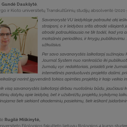
ė
Gundė Daukšytė
,
go ir Kioto universitetų Transkultūrinių studijų absolventė (2020 
Savanorystė VU leidykloje patraukė akį ieškan
straipsnį, o ir leidybos sritis atrodė viliojant
atrodė patraukliausia ne tik todėl, kad yra a
mokslinės periodikos, ir knygų publikavimu.
užkulisius.
Per savo savanorystės laikotarpį sužinojau 
Journal System nuo rankraščio iki publikuoto
žurnalų vyr. redaktoriais, prisidėti prie žur
internetinės parduotuvės projekto dalimi, pr
eikalingi norint įgyvendinti tokios apimties projektą ir kaip veikia i
k visą savanorystės laikotarpį dirbau nuotoliniu būdu, jaučiausi k
inių dalykų apie leidybą, bet ir užsibrėžtų projektų įvykdymą laiku i
nojama tiek siekiant akademinių pasiekimų, tiek ieškant įsidarbini
ntė
Rugilė Miškinytė,
niversiteto Filologijos fakulteto lietuvių filologijos 4 kurso stud