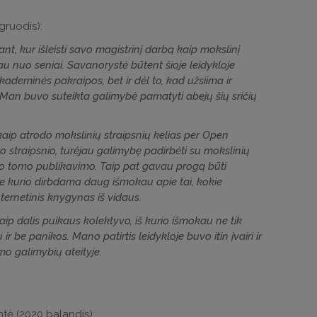
gruodis):
t, kur išleisti savo magistrinį darbą kaip mokslinį
i jau nuo seniai. Savanorystė būtent šioje leidykloje
kademinės pakraipos, bet ir dėl to, kad užsiima ir
 Man buvo suteikta galimybė pamatyti abejų šių sričių
kaip atrodo mokslinių straipsnių kelias per Open
 straipsnio, turėjau galimybę padirbėti su mokslinių
nalo tomo publikavimo. Taip pat gavau progą būti
ie kurio dirbdama daug išmokau apie tai, kokie
nternetinis knygynas iš vidaus.
aip dalis puikaus kolektyvo, iš kurio išmokau ne tik
r be panikos. Mano patirtis leidykloje buvo itin įvairi ir
mo galimybių ateityje.
entė (2020 balandis):