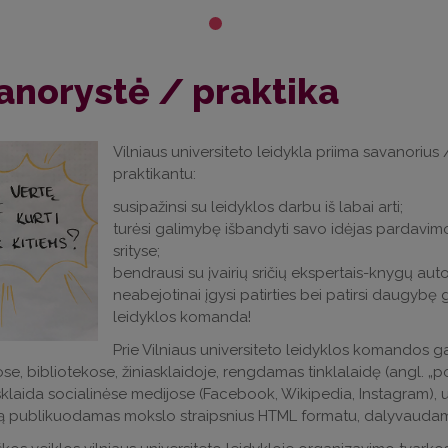
anorystė / praktika
Vilniaus universiteto leidykla priima savanorius
praktikantu:
susipažinsi su leidyklos darbu iš labai arti;
turėsi galimybę išbandyti savo idėjas pardavim
srityse;
bendrausi su įvairių sričių ekspertais-knygų autor
neabejotinai įgysi patirties bei patirsi daugybę 
leidyklos komanda!
Prie Vilniaus universiteto leidyklos komandos g
e, bibliotekose, žiniasklaidoje, rengdamas tinklalaidę (angl. „
 sklaida socialinėse medijose (Facebook, Wikipedia, Instagram), 
ą publikuodamas mokslo straipsnius HTML formatu, dalyvauda