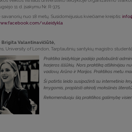
kos veiklos vilniaus universiteto leidykloje organizavimo tvarko
ugsėjo 11 d. įsakymu Nr. R-375
savanorių nuo 18 metų. Susidomėjusius kviečiame kreiptis:
www.facebook.com/vuleidykla
ė
Brigita Valantinavičiūtė,
s, University of London, Tarptautinių santykių magistro studentė 
Praktika leidykloje padėjo patobulinti adminis
karjeros iššūkių. Nors praktiką atlikinėjau n
vadovų Arūno ir Marijos. Praktikos metu man
Ši patirtis leido susipažinti su internetinio 
knygomis, praplėsti akiratį mokslinės literatūr
Rekomenduoju šią praktikos galimybę visiems