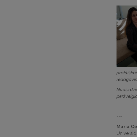
praktiškai
redagavim
Nuoširdžia
peržvelgia
---
María Ce
Universid