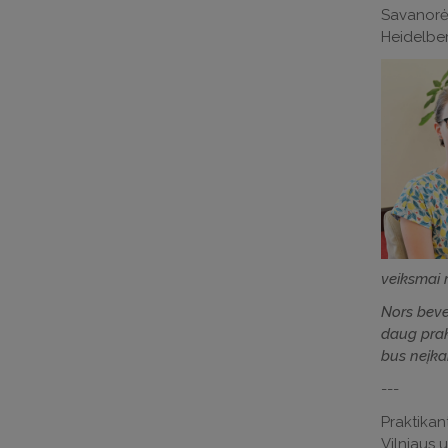
Savanor
Heidelber
veiksmai r
Nors bevei
daug prakt
bus neįkai
---
Praktika
Vilniaus u