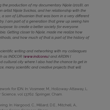
ng the production of my documentary Nijole (2018), an
 artist Nijole Svickas, and her relationship with the
 a son of Lithuanian that was born in a very different
y. I am part of a generation that grew up seeing him
rpose: to create a better society for everyone.
ia. Getting closer to Nijole, made me realize how
hods, and how much of that is part of the history of
n scientific writing and networking with my colleagues
h as INDCOR (
www.indcor.eu
) and ARDIN (
nd cultural city where I also had the chance to get in
ce, many scientific and creative projects that will
ework for IDN. In: Vosmeer, M., Holloway-Attaway, L.
r Science, vol 13762. Springer, Cham.
. In: Hargood, C., Millard, D.E., Mitchell, A.,