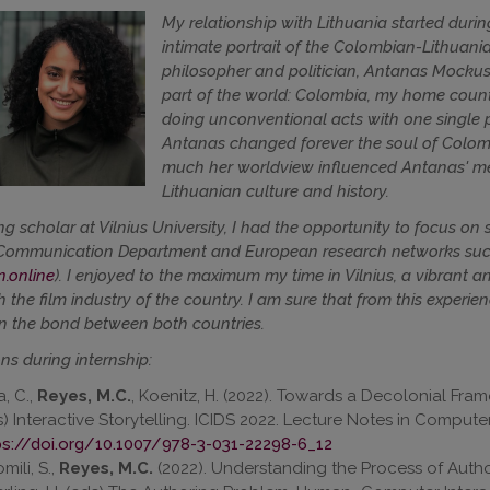
My relationship with Lithuania started duri
intimate portrait of the Colombian-Lithuanian
philosopher and politician, Antanas Mockus,
part of the world: Colombia, my home countr
doing unconventional acts with one single pu
Antanas changed forever the soul of Colomb
much her worldview influenced Antanas' met
Lithuanian culture and history.
ing scholar at Vilnius University, I had the opportunity to focus o
 Communication Department and European research networks suc
.online
). I enjoyed to the maximum my time in Vilnius, a vibrant a
 the film industry of the country. I am sure that from this experien
n the bond between both countries.
ns during internship:
a, C.,
Reyes, M.C.
, Koenitz, H. (2022). Towards a Decolonial Fram
s) Interactive Storytelling. ICIDS 2022. Lecture Notes in Compute
ps://doi.org/10.1007/978-3-031-22298-6_12
omili, S.,
Reyes, M.C.
(2022). Understanding the Process of Authoring