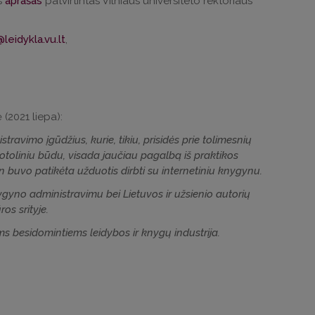
s
aprašas
patvirtintas Vilniaus universiteto rektoriaus
,
(2021 liepa):
travimo įgūdžius, kurie, tikiu, prisidės prie tolimesnių
uotoliniu būdu, visada jaučiau pagalbą iš praktikos
 buvo patikėta užduotis dirbti su internetiniu knygynu.
knygyno administravimu bei Lietuvos ir užsienio autorių
os srityje.
 besidomintiems leidybos ir knygų industrija.