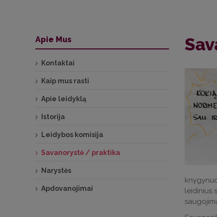
Sav
Apie Mus
Kontaktai
Kaip mus rasti
Apie leidyklą
Istorija
Leidybos komisija
Savanorystė / praktika
Narystės
knygynuos
Apdovanojimai
leidinius
saugojim