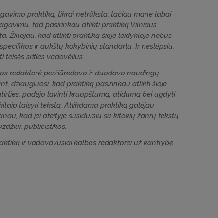
agavimo praktiką, tikrai netrūksta, tačiau mane labai
dagavimu, tad pasirinkau atlikti praktiką Vilniaus
a. Žinojau, kad atlikti praktiką šioje leidykloje nebus
specifikos ir aukštų kokybinių standartų. Ir neslėpsiu,
teisės srities vadovėlius.
os redaktorė peržiūrėdavo ir duodavo naudingų
t, džiaugiuosi, kad praktiką pasirinkau atlikti šioje
tirties, padėjo lavinti kruopštumą, atidumą bei ugdyti
kitaip taisyti tekstą. Atlikdama praktiką galėjau
anau, kad jei ateityje susidursiu su kitokių žanrų tekstų
džiui, publicistikos.
 praktiką ir vadovavusiai kalbos redaktorei už kantrybę