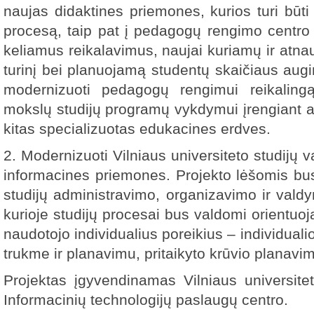
naujas didaktines priemones, kurios turi būt
procesą, taip pat į pedagogų rengimo centro v
keliamus reikalavimus, naujai kuriamų ir atn
turinį bei planuojamą studentų skaičiaus aug
modernizuoti pedagogų rengimui reikalingą
mokslų studijų programų vykdymui įrengiant aud
kitas specializuotas edukacines erdves.
2. Modernizuoti Vilniaus universiteto studijų 
informacines priemones. Projekto lėšomis bus
studijų administravimo, organizavimo ir vald
kurioje studijų procesai bus valdomi orientuoj
naudotojo individualius poreikius – individualio
trukme ir planavimu, pritaikyto krūvio planavi
Projektas įgyvendinamas Vilniaus universiteto
Informacinių technologijų paslaugų centro.