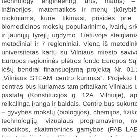
technology, engineering, arts, maths) –
inžinerijos, matematikos ir menų (kūrybi
mokiniams, kurie, tikimasi, prisidės prie f
biomedicinos mokslų populiarinimo, įvairių s
ir jaunųjų tyrėjų ugdymo. Lietuvoje steigi
metodiniai ir 7 regioniniai. Vieną iš metodini
universitetas kartu su Vilniaus miesto savi
Europos regioninės plėtros fondo Europos Sąj
lėšų bendrai finansuojamą projektą Nr. 01
„Vilniaus STEAM centro kūrimas“. Projekto
centras bus kuriamas tam pritaikant Vilniaus 
pastatą (Konstitucijos g. 12A. Vilniuje), ap
reikalinga įranga ir baldais. Centre bus sukur
– gyvybės mokslų (biologijos), chemijos, fiziko
technologijų, vizualaus programavimo, mob
robotikos, skaitmeninės gamybos (FAB LAB),