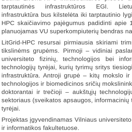
tarptautinės infrastruktūros EGI. Liet
infrastruktūra bus kilstelėta iki tarptautinio lyg
HPC skaičiavimo pajėgumus padidinti apie 1
planuojamas VU superkompiuterių bendras na
LitGrid-HPC resursai pirmiausia skiriami tri
tikslinėms grupėms. Pirmoji – vidiniai pasla
universiteto fizinių, technologijos bei info
technologijų tyrėjai, kurių tyrimų sritys tiesio
infrastruktūra. Antroji grupė – kitų mokslo ir s
technologijos ir biomedicinos sričių mokslininka
doktorantai ir trečioji – aukštųjų technologi
sektoriaus (sveikatos apsaugos, informacinių te
tyrėjai.
Projektas įgyvendinamas Vilniaus universitet
ir informatikos fakultetuose.