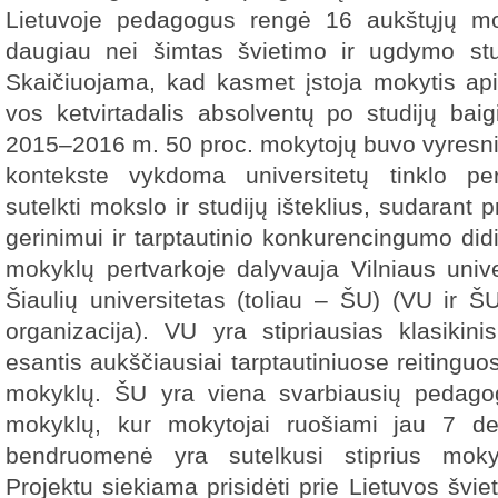
Lietuvoje pedagogus rengė 16 aukštųjų mok
daugiau nei šimtas švietimo ir ugdymo stu
Skaičiuojama, kad kasmet įstoja mokytis ap
vos ketvirtadalis absolventų po studijų bai
2015–2016 m. 50 proc. mokytojų buvo vyresni 
kontekste vykdoma universitetų tinklo per
sutelkti mokslo ir studijų išteklius, sudarant 
gerinimui ir tarptautinio konkurencingumo did
mokyklų pertvarkoje dalyvauja Vilniaus unive
Šiaulių universitetas (toliau – ŠU) (VU ir Š
organizacija). VU yra stipriausias klasikini
esantis aukščiausiai tarptautiniuose reitinguo
mokyklų. ŠU yra viena svarbiausių pedagog
mokyklų, kur mokytojai ruošiami jau 7 d
bendruomenė yra sutelkusi stiprius mokyt
Projektu siekiama prisidėti prie Lietuvos švi