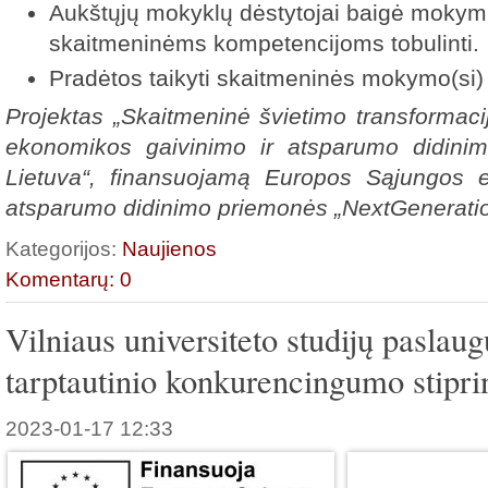
Aukštųjų mokyklų dėstytojai baigė mokymu
skaitmeninėms kompetencijoms tobulinti.
Pradėtos taikyti skaitmeninės mokymo(si)
Projektas „Skaitmeninė švietimo transformac
ekonomikos gaivinimo ir atsparumo didinim
Lietuva“, finansuojamą Europos Sąjungos e
atsparumo didinimo priemonės „NextGenerati
Kategorijos:
Naujienos
Komentarų: 0
Vilniaus universiteto studijų paslau
tarptautinio konkurencingumo stipr
2023-01-17 12:33