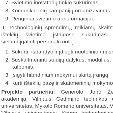
Švietimo inovatorių tinklo sukūrimas;
Komunikacinių kampanijų organizavimas;
Renginiai švietimo transformacijai.
II. Technologinių sprendimų, reikiamų skai
išteklių švietimo įstaigose sukūrimas (
siekiantįgalinti personalizuotą:
Sukurti, išbandyti ir įdiegti nuotolinio / m
Suskaitmeninti studijų dalykus, modulius, u
kalbomis;
Įsigyti hibridiniam mokymui skirtą įrangą;
Kurti išteklių bazę ir skaitmeninių mokym
Projekto partneriai:
Generolo Jono Že
akademija, Vilniaus Gedimino technikos un
universitetas, Mykolo Romerio universitetas, V
Vilniaus universitetas; Kauno technologijo