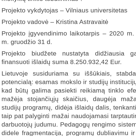
Projekto vykdytojas – Vilniaus universitetas
Projekto vadovė – Kristina Astravaitė
Projekto įgyvendinimo laikotarpis – 2020 m
m. gruodžio 31 d.
Projekto biudžete nustatyta didžiausia g
finansuoti išlaidų suma 8.250.932,42 Eur.
Lietuvoje susiduriama su iššūkiais, stabd
potencialą: esamas mokslo ir studijų institucijų
kad būtų galima pasiekti reikiamą tinklo efe
mažėja stojančiųjų skaičius, daugėja maža
studijų programų, didėja išlaidų dalis, tenkanti
taip pat palyginti mažai naudojamasi tarptaut
darbuotojų judumu. Pedagogų rengimo sistema
didele fragmentacija, programų dubliavimu 