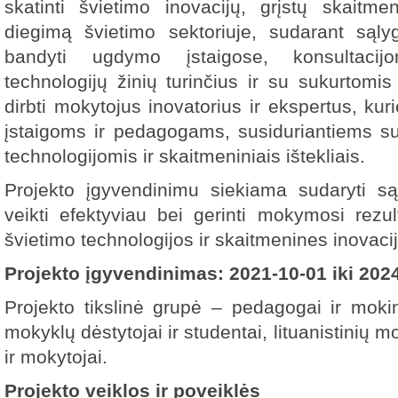
skatinti švietimo inovacijų, grįstų skaitme
diegimą švietimo sektoriuje, sudarant sąly
bandyti ugdymo įstaigose, konsultacijom
technologijų žinių turinčius ir su sukurtom
dirbti mokytojus inovatorius ir ekspertus, kur
įstaigoms ir pedagogams, susiduriantiems s
technologijomis ir skaitmeniniais ištekliais.
Projekto įgyvendinimu siekiama sudaryti są
veikti efektyviau bei gerinti mokymosi rezul
švietimo technologijos ir skaitmenines inovaci
Projekto įgyvendinimas: 2021-10-01 iki 2024
Projekto tikslinė grupė – pedagogai ir mokin
mokyklų dėstytojai ir studentai, lituanistinių 
ir mokytojai.
Projekto veiklos ir poveiklės