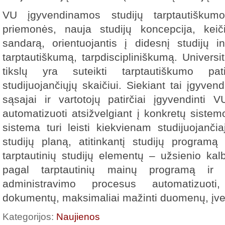
VU įgyvendinamos studijų tarptautiškum
priemonės, nauja studijų koncepcija, keič
sandarą, orientuojantis į didesnį studijų 
tarptautiškumą, tarpdiscipliniškumą. Universit
tikslų yra suteikti tarptautiškumo pa
studijuojančiųjų skaičiui. Siekiant tai įgyvend
sąsajai ir vartotojų patirčiai įgyvendinti 
automatizuoti atsižvelgiant į konkretų sistem
sistema turi leisti kiekvienam studijuojanči
studijų planą, atitinkantį studijų programą
tarptautinių studijų elementų – užsienio ka
pagal tarptautinių mainų programą ir k
administravimo procesus automatizuoti, 
dokumentų, maksimaliai mažinti duomenų, įve
Kategorijos:
Naujienos