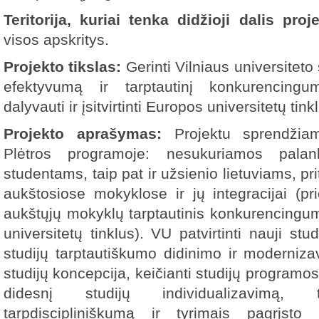
Teritorija, kuriai tenka didžioji dalis pro
visos apskritys.
Projekto tikslas:
Gerinti Vilniaus universiteto
efektyvumą ir tarptautinį konkurencingu
dalyvauti ir įsitvirtinti Europos universitetų tink
Projekto aprašymas:
Projektu sprendžiam
Plėtros programoje: nesukuriamos palan
studentams, taip pat ir užsienio lietuviams, pri
aukštosiose mokyklose ir jų integracijai (
aukštųjų mokyklų tarptautinis konkurencingum
universitetų tinklus). VU patvirtinti nauji st
studijų tarptautiškumo didinimo ir moderni
studijų koncepcija, keičianti studijų programos
didesnį studijų individualizavimą, t
tarpdiscipliniškumą ir tyrimais pagrįsto