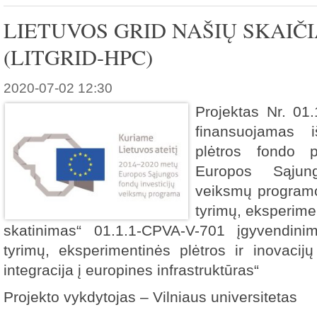
LIETUVOS GRID NAŠIŲ SKAIČ
(LITGRID-HPC)
2020-07-02 12:30
Projektas Nr. 01
finansuojamas 
plėtros fondo 
Europos Sąjung
veiksmų programos
tyrimų, eksperimen
skatinimas“ 01.1.1-CPVA-V-701 įgyvendini
tyrimų, eksperimentinės plėtros ir inovacijų 
integracija į europines infrastruktūras“
Projekto vykdytojas – Vilniaus universitetas