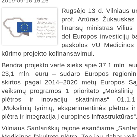
2019-09-16 15:26
Rugsėjo 13 d. Vilniaus un
prof. Artūras Žukauskas
finansų ministras Vilius
dėl Europos investicijų b
paskolos VU Medicinos 
kūrimo projekto kofinansavimui.
Bendra projekto vertė sieks apie 37,1 mln. eurų
23,1 mln. eurų – sudaro Europos regioninė
skirtos pagal 2014–2020 metų Europos Sąju
veiksmų programos 1 prioriteto „Mokslinių 
plėtros ir inovacijų skatinimas“ 01.1.
„Mokslinių tyrimų, eksperimentinės plėtros ir 
plėtra ir integracija į europines infrastruktūras“
Vilniaus Santariškių rajone esančiame „Santa
Medicinos fakulteto plėtra. Ten jau dabar vei