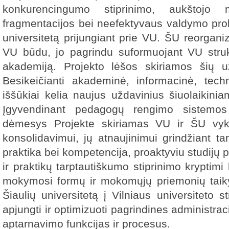
konkurencingumo stiprinimo, aukštojo 
fragmentacijos bei neefektyvaus valdymo pr
universitetą prijungiant prie VU. ŠU reorgan
VU būdu, jo pagrindu suformuojant VU strukt
akademiją. Projekto lėšos skiriamos šių u
Besikeičianti akademinė, informacinė, tech
iššūkiai kelia naujus uždavinius šiuolaikini
Įgyvendinant pedagogų rengimo sistemos 
dėmesys Projekte skiriamas VU ir ŠU vyk
konsolidavimui, jų atnaujinimui grindžiant tar
praktika bei kompetencija, proaktyviu studijų 
ir praktikų tarptautiškumo stiprinimo kryptimi
mokymosi formų ir mokomųjų priemonių taik
Šiaulių universitetą į Vilniaus universiteto st
apjungti ir optimizuoti pagrindines administrac
aptarnavimo funkcijas ir procesus.