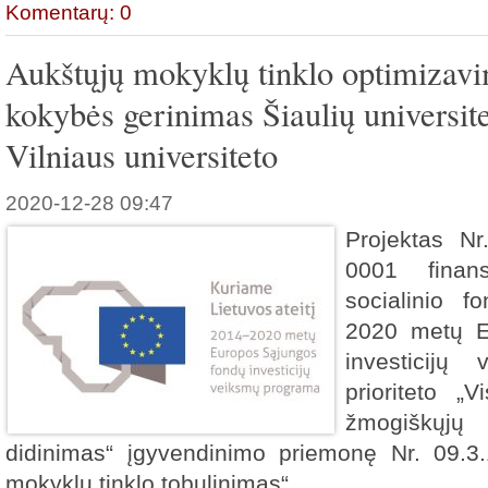
Komentarų: 0
Aukštųjų mokyklų tinklo optimizavim
kokybės gerinimas Šiaulių universite
Vilniaus universiteto
2020-12-28 09:47
Projektas Nr
0001 finan
socialinio 
2020 metų E
investicijų
prioriteto „
žmogiškųjų
didinimas“ įgyvendinimo priemonę Nr. 09.3
mokyklų tinklo tobulinimas“.