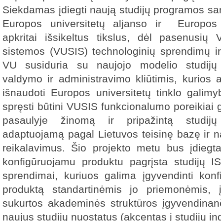
Siekdamas įdiegti naują studijų programos san
Europos universitetų aljanso ir Europos u
apkritai išsikeltus tikslus, dėl pasenusių
sistemos (VUSIS) technologinių sprendimų i
VU susiduria su naujojo modelio studijų
valdymo ir administravimo kliūtimis, kurios 
išnaudoti Europos universitetų tinklo gali
spręsti būtini VUSIS funkcionalumo poreikiai ga
pasaulyje žinomą ir pripažintą studijų
adaptuojamą pagal Lietuvos teisinę bazę ir n
reikalavimus. Šio projekto metu bus įdiegta 
konfigūruojamu produktu pagrįsta studijų IS,
sprendimai, kuriuos galima įgyvendinti konfi
produktą standartinėmis jo priemonėmis, į
sukurtos akademinės struktūros įgyvendinanč
naujus studijų nuostatus (akcentas į studijų in