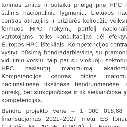
turimas žinias ir suteikti prieigą prie HPC
šalims nacionaliniu lygmeniu. Lietuvos nac
centras atnaujins ir prižiūrės kelrodžio veik
formuos HPC mokymų portfelį nacionali
vartotojams, teiks konsultacijas dėl efekt
Europos HPC ištekliais. Kompetencijos centra
vystyti būsimą bendradarbiavimą su pramonės
vidutiniu verslu, taip pat su viešuoju sektori
HPC paslaugų matomumą akademinė
Kompetencijos centras didins matom
nacionalinėse tikslinėse bendruomenėse, t
poreikį, bet stokojančiose ir tik siekiančiose į
kompetencijas.
Bendra projekto vertė – 1 000 018,68 E
finansuojamas 2021–2027 metų ES fondų 
(sutartis Nr. 10-051-P-0001) ir Europos n