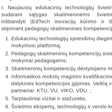
I. Naujausių edukacinių technologijų šviet
sudarant sąlygas skaitmeninėms švieti
irišbandyti (EdTech inovacijų kūrimo ir i
stiprinant pedagogų skaitmenines kompetenci
Edukacinių technologijų sprendimų diegim
mokymosi platformą;
Pedagogų skaitmeninių kompetencijų sist
mokymai pedagogams;
Skaitmeninių kompetencijų dėstytojams 
Informatikos mokslų magistro kvalifikacini
dalykinės kompetencijos įgijimas. Veiklą 
partneriai: KTU, VU, VIKO, VDU. ;
Tarptautiniai vizitai ir stažuotės;
Švietimo ekspertų, technologijų ir verslo 