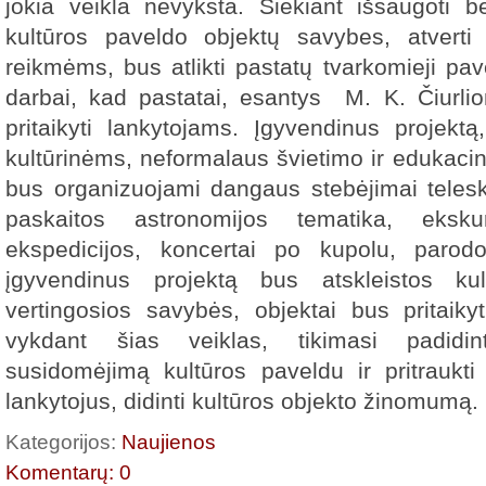
jokia veikla nevyksta. Siekiant išsaugoti be
kultūros paveldo objektų savybes, atverti i
reikmėms, bus atlikti pastatų tvarkomieji pa
darbai, kad pastatai, esantys M. K. Čiurlion
pritaikyti lankytojams. Įgyvendinus projektą
kultūrinėms, neformalaus švietimo ir edukacinė
bus organizuojami dangaus stebėjimai telesko
paskaitos astronomijos tematika, eksk
ekspedicijos, koncertai po kupolu, parodo
įgyvendinus projektą bus atskleistos ku
vertingosios savybės, objektai bus pritaik
vykdant šias veiklas, tikimasi padidin
susidomėjimą kultūros paveldu ir pritraukti 
lankytojus, didinti kultūros objekto žinomumą.
Kategorijos:
Naujienos
Komentarų: 0