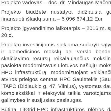
Projekto vadovas – doc. dr. Mindaugas Mačer
Projekto biudžete nustatyta didžiausia g
finansuoti išlaidų suma – 5 096 674,12 Eur
Projekto įgyvendinimo laikotarpis – 2016 m. s
20 d.
Projekto investicijomis siekiama sudaryti sąly
ir biomedicinos mokslų bei verslo bendru
skaičiavimo resursų reikalaujančius moksli
pasiekta modernizavus Lietuvos našiųjų moksl
HPC infrastruktūrą, modernizuojant veikianči
atviros prieigos centrus HPC Saulėtekis (Saulė
ITAPC (Didlaukio g. 47, Vilnius), vystomus da
kompleksiškai ir efektyviai teikia vartotojam
galimybes ir susijusias paslaugas.
Būtina LitGrid-HPC infrastruktūros plėtros d