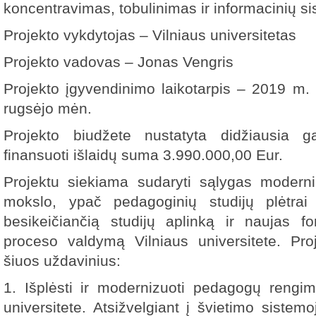
koncentravimas, tobulinimas ir informacinių si
Projekto vykdytojas – Vilniaus universitetas
Projekto vadovas – Jonas Vengris
Projekto įgyvendinimo laikotarpis – 2019 m.
rugsėjo mėn.
Projekto biudžete nustatyta didžiausia g
finansuoti išlaidų suma 3.990.000,00 Eur.
Projektu siekiama sudaryti sąlygas moderni
mokslo, ypač pedagoginių studijų plėtrai b
besikeičiančią studijų aplinką ir naujas for
proceso valdymą Vilniaus universitete. Pr
šiuos uždavinius:
1. Išplėsti ir modernizuoti pedagogų rengimo
universitete. Atsižvelgiant į švietimo sistem