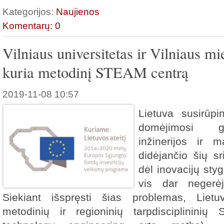
Kategorijos:
Naujienos
Komentarų: 0
Vilniaus universitetas ir Vilniaus m
kuria metodinį STEAM centrą
2019-11-08 10:57
Lietuva susirūp
domėjimosi ga
inžinerijos ir 
didėjančio šių sri
dėl inovacijų styg
vis dar negerėj
Siekiant išspręsti šias problemas, Liet
metodinių ir regioninių tarpdisciplininių