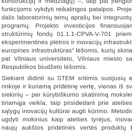
konstrukcijų ir medžiagų) –, taip pat įrengt
funkcijoms vykdyti reikalingos patalpos. Pro
dalis laboratorinių temų aprašų bei integruot
programų. Projekto investicijos finansuo
struktūrinių fondų 01.1.1-CPVA-V-701 priem
eksperimentinės plėtros ir inovacijų infrastruktū
europines infrastruktūras“ lėšomis, kurių skiri
pat Vilniaus universiteto, Vilniaus miesto s
Respublikos biudžeto lėšomis.
Siekiant didinti su STEM sritimis susijusių 
rinkoje ir kuriamą pridėtinę vertę, vienas iš
siekinių – per kūrybiškumo skatinimą moksle
tiriamąja veikla, taip prisidedant prie ateiti
sąlygų inovacijų kultūrai augti kūrimo. Meto
ugdyti mokinius kaip ateities tyrėjus, inova
naujų aukštos pridėtinės vertės produktų 