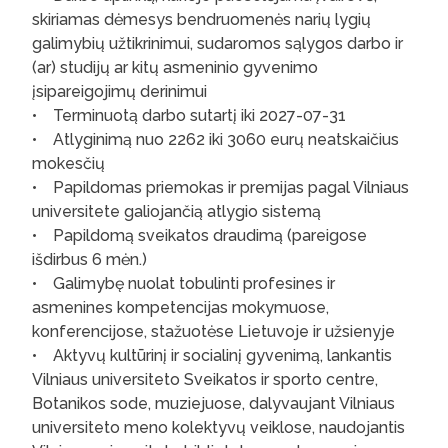
skiriamas dėmesys bendruomenės narių lygių
galimybių užtikrinimui, sudaromos sąlygos darbo ir
(ar) studijų ar kitų asmeninio gyvenimo
įsipareigojimų derinimui
• Terminuotą darbo sutartį iki 2027-07-31
• Atlyginimą nuo 2262 iki 3060 eurų neatskaičius
mokesčių
• Papildomas priemokas ir premijas pagal Vilniaus
universitete galiojančią atlygio sistemą
• Papildomą sveikatos draudimą (pareigose
išdirbus 6 mėn.)
• Galimybę nuolat tobulinti profesines ir
asmenines kompetencijas mokymuose,
konferencijose, stažuotėse Lietuvoje ir užsienyje
• Aktyvų kultūrinį ir socialinį gyvenimą, lankantis
Vilniaus universiteto Sveikatos ir sporto centre,
Botanikos sode, muziejuose, dalyvaujant Vilniaus
universiteto meno kolektyvų veiklose, naudojantis