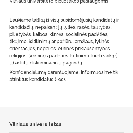
Vilniaus universiteto bibliotekos paslaugomis
Laukiame laiškų iš visų susidomėjusių kandidatų ir
kandidačių, nepaisant jų lyties, rasės, tautybės,
pilietybės, kalbos, kilmės, socialinės padėties,
tikėjimo, įsitikinimų ar pažiūrų, amžiaus, lytinės
orientacijos, negalios, etninės priklausomybės,
religijos, šeiminės padėties, ketinimo turėti vaiką (-
ų) ar kitų diskriminacinių pagrindų.
Konfidencialumą garantuojame. Informuosime tik
atrinktus kandidatus (-es).
Vilniaus universitetas