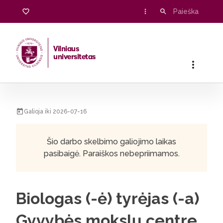
Vilniaus
universitetas
Pradžia
/
Karjera
/
Biologas (-ė) tyrėjas (-a) Gyvybės mokslų 
Galioja iki 2026-07-16
Šio darbo skelbimo galiojimo laikas
pasibaigė. Paraiškos nebepriimamos.
Biologas (-ė) tyrėjas (-a)
Gyvybės mokslų centre