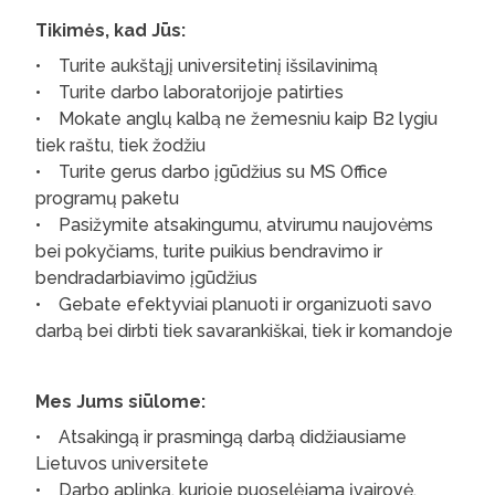
Tikimės, kad Jūs:
• Turite aukštąjį universitetinį išsilavinimą
• Turite darbo laboratorijoje patirties
• Mokate anglų kalbą ne žemesniu kaip B2 lygiu
tiek raštu, tiek žodžiu
• Turite gerus darbo įgūdžius su MS Office
programų paketu
• Pasižymite atsakingumu, atvirumu naujovėms
bei pokyčiams, turite puikius bendravimo ir
bendradarbiavimo įgūdžius
• Gebate efektyviai planuoti ir organizuoti savo
darbą bei dirbti tiek savarankiškai, tiek ir komandoje
Mes Jums siūlome:
• Atsakingą ir prasmingą darbą didžiausiame
Lietuvos universitete
• Darbo aplinką, kurioje puoselėjama įvairovė,