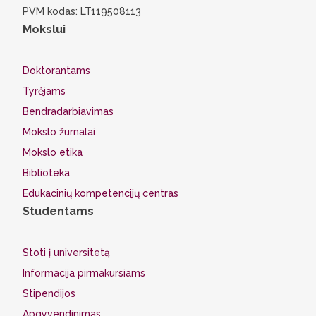
PVM kodas: LT119508113
Mokslui
Doktorantams
Tyrėjams
Bendradarbiavimas
Mokslo žurnalai
Mokslo etika
Biblioteka
Edukacinių kompetencijų centras
Studentams
Stoti į universitetą
Informacija pirmakursiams
Stipendijos
Apgyvendinimas