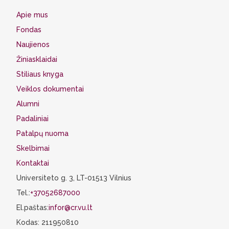
Apie mus
Fondas
Naujienos
Žiniasklaidai
Stiliaus knyga
Veiklos dokumentai
Alumni
Padaliniai
Patalpų nuoma
Skelbimai
Kontaktai
Universiteto g. 3, LT-01513 Vilnius
Tel.:
+37052687000
El.paštas:
infor@cr.vu.lt
Kodas: 211950810