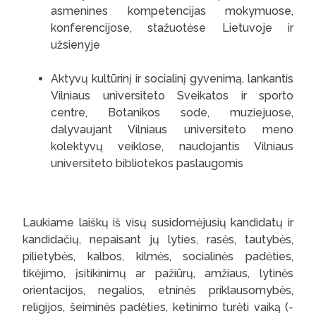
asmenines kompetencijas mokymuose,
konferencijose, stažuotėse Lietuvoje ir
užsienyje
Aktyvų kultūrinį ir socialinį gyvenimą, lankantis
Vilniaus universiteto Sveikatos ir sporto
centre, Botanikos sode, muziejuose,
dalyvaujant Vilniaus universiteto meno
kolektyvų veiklose, naudojantis Vilniaus
universiteto bibliotekos paslaugomis
Laukiame laiškų iš visų susidomėjusių kandidatų ir
kandidačių, nepaisant jų lyties, rasės, tautybės,
pilietybės, kalbos, kilmės, socialinės padėties,
tikėjimo, įsitikinimų ar pažiūrų, amžiaus, lytinės
orientacijos, negalios, etninės priklausomybės,
religijos, šeiminės padėties, ketinimo turėti vaiką (-