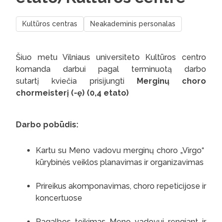
Kultūros centras
Neakademinis personalas
Šiuo metu Vilniaus universiteto Kultūros centro
komanda darbui pagal terminuotą darbo
sutartį kviečia prisijungti
Merginų choro
chormeisterį (-ę) (0,4 etato)
Darbo pobūdis:
Kartu su Meno vadovu merginų choro „Virgo“
kūrybinės veiklos planavimas ir organizavimas
Prireikus akomponavimas, choro repeticijose ir
koncertuose
Pagalbos teikimas Meno vadovui rengiant ir