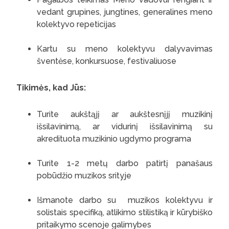
vedant grupines, jungtines, generalines meno
kolektyvo repeticijas
Kartu su meno kolektyvu dalyvavimas
šventėse, konkursuose, festivaliuose
Tikimės, kad Jūs:
Turite aukštąjį ar aukštesnįjį muzikinį
išsilavinimą, ar vidurinį išsilavinimą su
akredituota muzikinio ugdymo programa
Turite 1-2 metų darbo patirtį panašaus
pobūdžio muzikos srityje
Išmanote darbo su muzikos kolektyvu ir
solistais specifiką, atlikimo stilistiką ir kūrybiško
pritaikymo scenoje galimybes