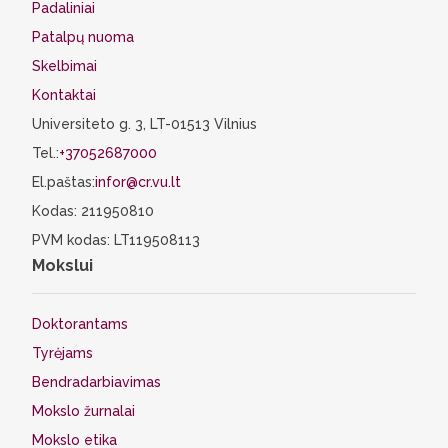
Padaliniai
Patalpų nuoma
Skelbimai
Kontaktai
Universiteto g. 3, LT-01513 Vilnius
Tel.:
+37052687000
El.paštas:
infor@cr.vu.lt
Kodas: 211950810
PVM kodas: LT119508113
Mokslui
Doktorantams
Tyrėjams
Bendradarbiavimas
Mokslo žurnalai
Mokslo etika