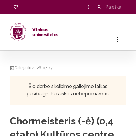
Vilniaus
universitetas
Pradžia
/
Karjera
/
Chormeisteris (-ė) (0,4 etato) Kultūros cen
Galioja iki 2026-07-17
Šio darbo skelbimo galiojimo laikas
pasibaigė. Paraiškos nebepriimamos.
Chormeisteris (-ė) (0,4
etato) Kultūros centre