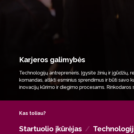
Karjeros galimybės
Technologijų antrepreneris. Įgysite žinių ir įgūdžių, 
komandas, atlikti esminius sprendimus ir būti savo k
inovacijų kūrimo ir diegimo procesams. Rinkodaros s
karjerai augančiuose technologijų startuoliuose ar v
numatyti inovacijų vystymosi kryptis.
Kas toliau?
Startuolio įkūrėjas
/
Technologij