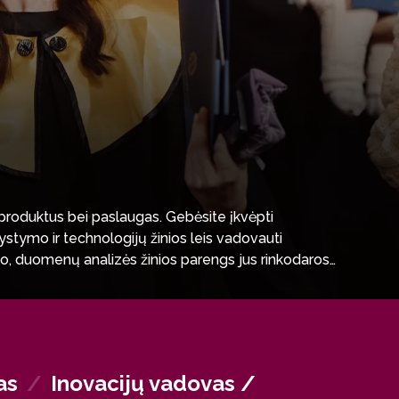
us produktus bei paslaugas. Gebėsite įkvėpti
ystymo ir technologijų žinios leis vadovauti
mo, duomenų analizės žinios parengs jus rinkodaros
iškai svarbias pareigas, kuriose susipina gebėjimas
as
/
Inovacijų vadovas /