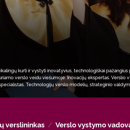
reikalingų kurti ir vystyti inovatyvius, technologiškai pažangi
uriamo verslo veidu viešumoje. Inovacijų ekspertas. Verslio v
pecialistas. Technologijų verslo modelių, strateginio valdy
ersluose. Verslo plėtros vadovas. Sugebėsite eiti šias strateg
ų verslininkas
/
Verslo vystymo vadov