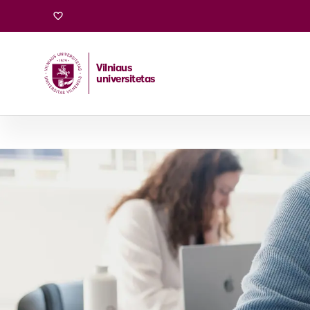
Vilniaus
universitetas
Pradžia
/
Stojantiesiems
/
Magistrantūros studijos
/
Auk