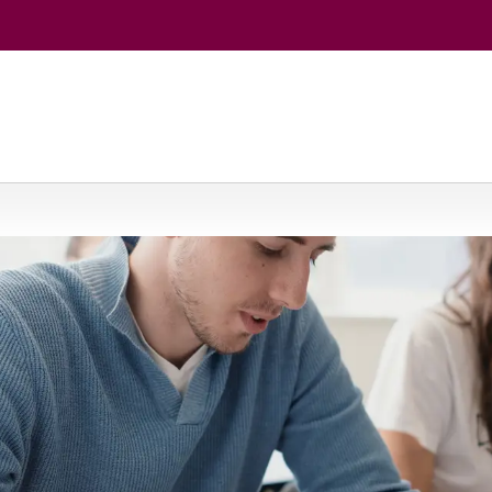
štųjų technologijų verslas