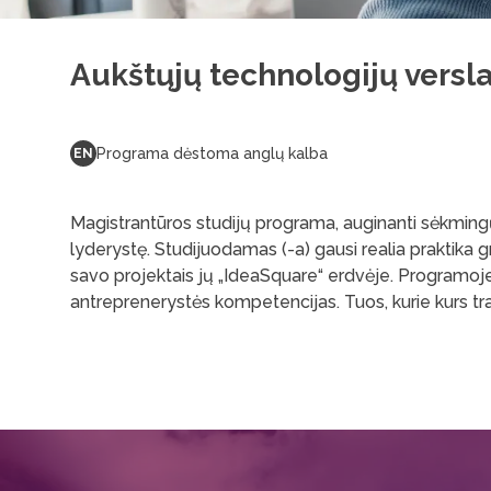
Aukštųjų technologijų versl
Programa dėstoma anglų kalba
EN
Magistrantūros studijų programa, auginanti sėkmingų t
lyderystę. Studijuodamas (-a) gausi realia praktika g
savo projektais jų „IdeaSquare“ erdvėje. Programoje
antreprenerystės kompetencijas. Tuos, kurie kurs tr