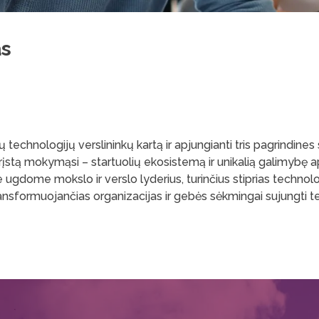
as
echnologijų verslininkų kartą ir apjungianti tris pagrindines s
rįstą mokymąsi – startuolių ekosistemą ir unikalią galimybę ap
 ugdome mokslo ir verslo lyderius, turinčius stiprias techno
ansformuojančias organizacijas ir gebės sėkmingai sujungti t