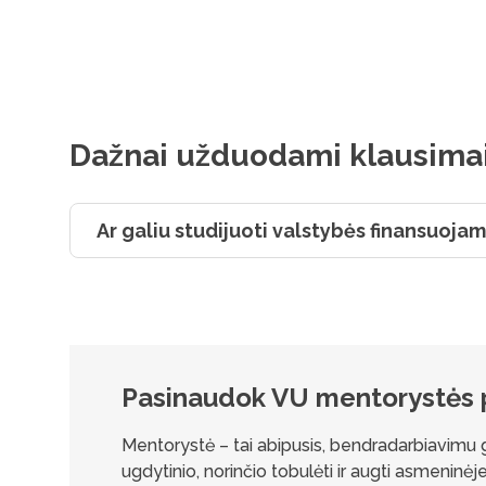
Dažnai užduodami klausima
Ar galiu studijuoti valstybės finansuojam
Pasinaudok VU mentorystės
Mentorystė – tai abipusis, bendradarbiavimu grį
ugdytinio, norinčio tobulėti ir augti asmeninėje