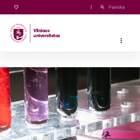
Vilniaus
universitetas
Pradžia
/
Stojantiesiems
/
Magistrantūros studijos
/
Biochemi