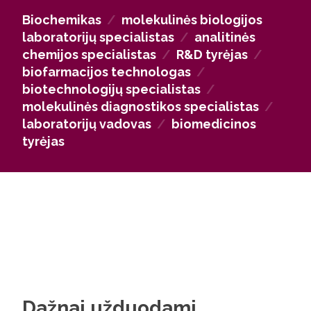
vertinamos biotechnologinių įmonių R&D
Biochemikas
/
molekulinės biologijos
padaliniuose, farmacijos įmonėse, biotechnologijų
laboratorijų specialistas
/
analitinės
startuoliuose, kur reikalingi molekulinių procesų,
chemijos specialistas
/
R&D tyrėjas
/
analizės ir laboratorinių technologijų specialistai.
biofarmacijos technologas
/
biotechnologijų specialistas
/
molekulinės diagnostikos specialistas
/
laboratorijų vadovas
/
biomedicinos
tyrėjas
Dažnai užduodami