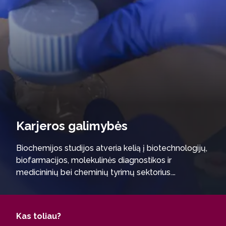
Karjeros galimybės
Biochemijos studijos atveria kelią į biotechnologijų,
biofarmacijos, molekulinės diagnostikos ir
medicininių bei cheminių tyrimų sektorius.
Absolventai dirba gyvybės ir sveikatos mokslų
laboratorijose, gamybinėse ir komercinėse
įmonėse, taikomųjų tyrimų centruose bei analitinių
Kas toliau?
paslaugų industrijoje. Įgytos kompetencijos itin