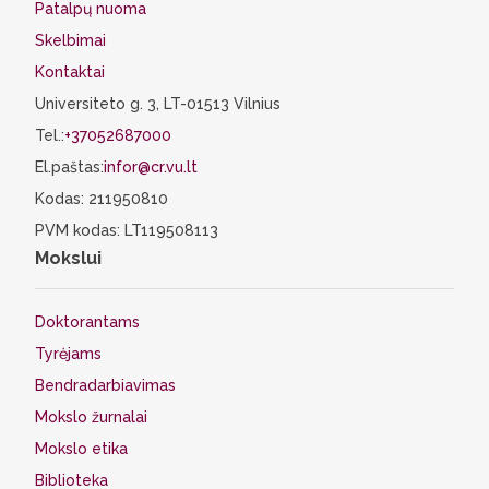
Patalpų nuoma
Skelbimai
Kontaktai
Universiteto g. 3, LT-01513 Vilnius
Tel.:
+37052687000
El.paštas:
infor@cr.vu.lt
Kodas: 211950810
PVM kodas: LT119508113
Mokslui
Doktorantams
Tyrėjams
Bendradarbiavimas
Mokslo žurnalai
Mokslo etika
Biblioteka