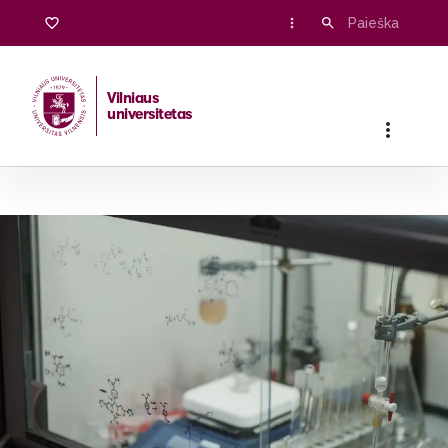
Vilniaus
universitetas
Pradžia
/
Stojantiesiems
/
Magistrantūros studijos
/
Biofizika