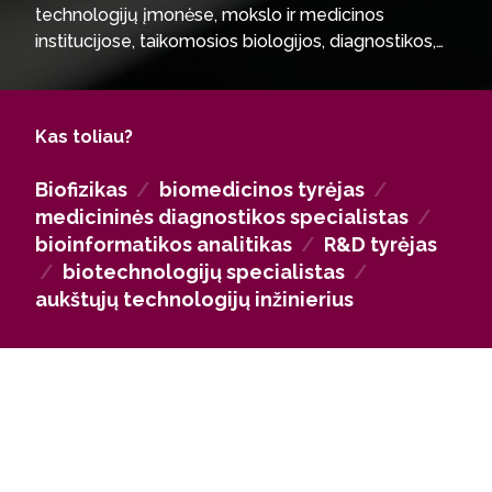
technologijų įmonėse, mokslo ir medicinos
institucijose, taikomosios biologijos, diagnostikos,
aplinkosaugos ir ekologijos srityse. Absolventai
įsidarbina laboratorijose, tyrimų centruose,
biomedicinos ir farmacijos sektoriuose, Valstybinėje
Kas toliau?
maisto ir veterinarijos tarnyboje bei kitose viešojo ir
privataus sektoriaus organizacijose, diegiančiose ar
Biofizikas
/
biomedicinos tyrėjas
/
kuriančiose pažangias gyvybės mokslų
medicininės diagnostikos specialistas
/
technologijas.
bioinformatikos analitikas
/
R&D tyrėjas
/
biotechnologijų specialistas
/
aukštųjų technologijų inžinierius