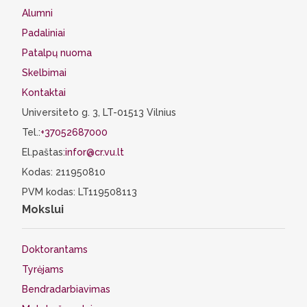
Alumni
Padaliniai
Patalpų nuoma
Skelbimai
Kontaktai
Universiteto g. 3, LT-01513 Vilnius
Tel.:
+37052687000
El.paštas:
infor@cr.vu.lt
Kodas: 211950810
PVM kodas: LT119508113
Mokslui
Doktorantams
Tyrėjams
Bendradarbiavimas