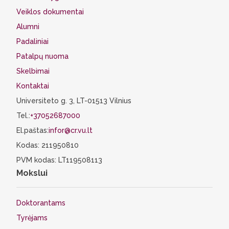
Veiklos dokumentai
Alumni
Padaliniai
Patalpų nuoma
Skelbimai
Kontaktai
Universiteto g. 3, LT-01513 Vilnius
Tel.:
+37052687000
El.paštas:
infor@cr.vu.lt
Kodas: 211950810
PVM kodas: LT119508113
Mokslui
Doktorantams
Tyrėjams