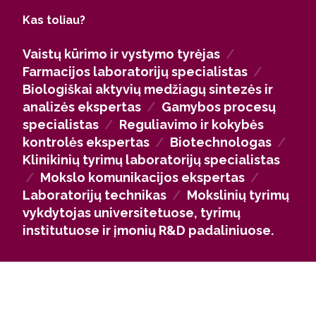
biologiškai aktyvias medžiagas bei spręsti
Kas toliau?
sudėtingas farmacinės chemijos problemas.
Mūsų alumnai dirba aukštųjų technologijų
Vaistų kūrimo ir vystymo tyrėjas
/
pramonės įmonėse – farmacijos, medicinos ir
Farmacijos laboratorijų specialistas
/
biotechnologijų sektoriuose, taip pat universitetų,
Biologiškai aktyvių medžiagų sintezės ir
tyrimų institutų, ligoninių laboratorijose ir studijų
analizės ekspertas
/
Gamybos procesų
centruose, prisidedant prie naujų vaistų kūrimo ir
specialistas
/
Reguliavimo ir kokybės
inovatyvių technologijų vystymo, pvz. Sanobiotec,
kontrolės ekspertas
/
Biotechnologas
/
Teva, Thermo Fisher Scientific Baltics,
Klinikinių tyrimų laboratorijų specialistas
Biotechfarma, Profarma ir kitose.
/
Mokslo komunikacijos ekspertas
/
Jei sieksi mokslinės karjeros, galėsi tęsti studijas
Laboratorijų technikas
/
Mokslinių tyrimų
doktorantūroje ir kurti naujus vaistų sintezės
vykdytojas universitetuose, tyrimų
metodus bei technologijas universitetuose, tyrimų
institutuose ir įmonių R&D padaliniuose.
institutuose ar įmonių R&D padaliniuose Lietuvoje ir
užsienyje.
Farmacinės chemijos žinios vertinamos ir viešajame
sektoriuje – ministerijose, inovacijų agentūrose,
technologijų slėniuose ar studijų centruose, kur