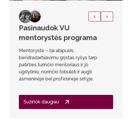
Pasinaudok VU
Vikto
mentorystės programa
Esu laba
Farmacin
Mentorystė – tai abipusis,
Jos leido 
bendradarbiavimu grįstas ryšys tarp
domino –
patirties turinčio mentoriaus ir jo
Stodama 
ugdytinio, norinčio tobulėti ir augti
tačiau g
asmeninėje bei profesinėje srityje.
nuostabi
įgavau da
susijusių
Sužinok daugiau
grįžti a
kitas stu
nejaučia
buvo įd