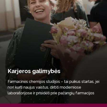
Karjeros galimybės
Farmacinės chemijos studijos – tai puikus startas, jei
nori kurti naujus vaistus, dirbti moderniose
laboratorijose ir prisidėti prie pažangių farmacijos
technologijų vystymo. Čia įgysi gilias žinias ir
praktinius įgūdžius, leidžiančius sintetinti ir analizuoti