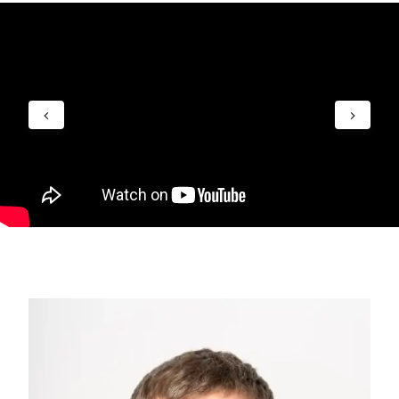
svarbus analitinis mąstymas, gebėjimas vertinti
duomenis ir spręsti sudėtingas problemas.
Gilios žinios ir kritinio mąstymo gebėjimai suteiks
tvirtą pagrindą siekti vadovo ar konsultanto karjeros
tiek privačiame, tiek viešajame sektoriuje.