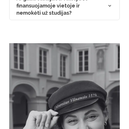
sveikatos labui.
finansuojamoje vietoje ir
nemokėti už studijas?