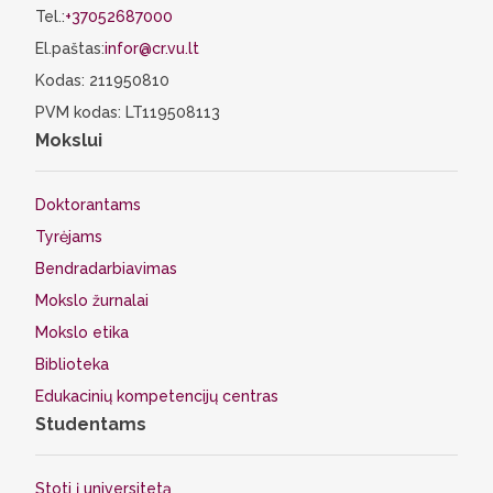
Tel.:
+37052687000
El.paštas:
infor@cr.vu.lt
Kodas: 211950810
PVM kodas: LT119508113
Mokslui
Doktorantams
Tyrėjams
Bendradarbiavimas
Mokslo žurnalai
Mokslo etika
Biblioteka
Edukacinių kompetencijų centras
Studentams
Stoti į universitetą