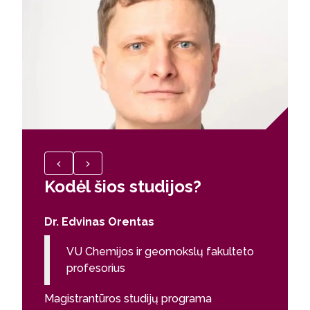
Kodėl šios studijos?
Kodėl
Dr. Edvinas Orentas
Felix L
VU Chemijos ir geomokslų fakulteto
Fizi
profesorius
cent
Magistrantūros studijų programa
The Pha