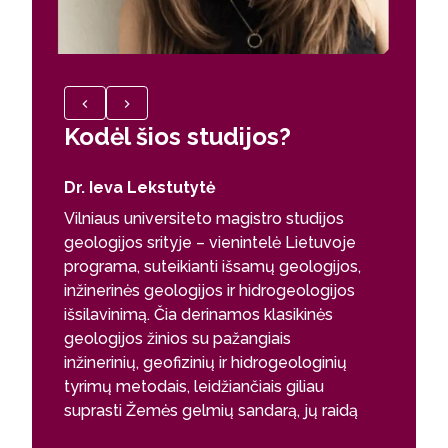
saugą ir tvarius požeminio vandens išteklius:
vandenviečių ir gręžinių sprendinius, išteklių
vertinimą, kokybės tyrimus, taršos sklaidą ir teritorijų
tvarkymą. Lietuvoje požeminio vandens stebėsena
vykdoma šalies mastu (lygio matavimai, mėginių
Kodėl šios studijos?
Kodėl
ėmimas ir laboratoriniai tyrimai), todėl
hidrogeologams aktualios ir monitoringo, ir
duomenų analizės, ir taikomosios aplinkosaugos
Dr. Ieva Lekstutytė
Doc. dr
kompetencijos. Praktinės karjeros kryptys dažnos
Vilniaus universiteto magistro studijos
Ši inova
vandentvarkos, konsultacinėse, aplinkosaugos ir
geologijos srityje – vienintelė Lietuvoje
studijų 
energetikos (pvz., geotermijos) srityse.
programa, suteikianti išsamų geologijos,
studentai
Mokslinės perspektyvos: geologijos kryptys
inžinerinės geologijos ir hidrogeologijos
mokslinę
Lietuvoje stipriai siejasi su klimato ir vandens
išsilavinimą. Čia derinamos klasikinės
prisidėti
tyrimais, geoaplinkos sprendiniais, kvartero ir
geologijos žinios su pažangiais
Program
giluminiais procesais; galimos doktorantūros,
inžinerinių, geofizinių ir hidrogeologinių
skiriamas
darbas mokslo institutuose ir tarptautiniuose
tyrimų metodais, leidžiančiais giliau
studentai
projektuose.
suprasti Žemės gelmių sandarą, jų raidą
požeminį
ir sąveiką su žmogaus veikla.
procesus 