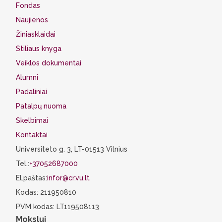
Fondas
Naujienos
Žiniasklaidai
Stiliaus knyga
Veiklos dokumentai
Alumni
Padaliniai
Patalpų nuoma
Skelbimai
Kontaktai
Universiteto g. 3, LT-01513 Vilnius
Tel.:
+37052687000
El.paštas:
infor@cr.vu.lt
Kodas: 211950810
PVM kodas: LT119508113
Mokslui