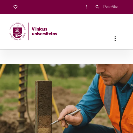
Vilniaus
universitetas
Pradžia
/
Stojantiesiems
/
Magistrantūros studijos
/
Geologij