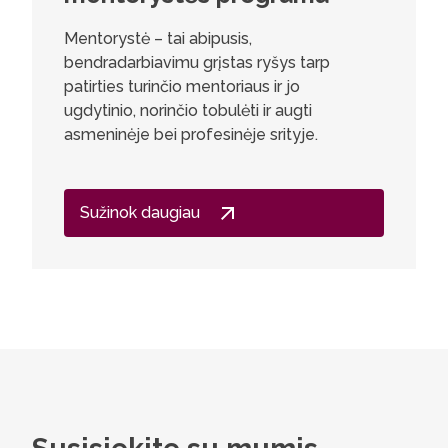
Mentorystė – tai abipusis,
Geologij
bendradarbiavimu grįstas ryšys tarp
pritaikyt
patirties turinčio mentoriaus ir jo
anksčiau 
ugdytinio, norinčio tobulėti ir augti
žmonėms i
asmeninėje bei profesinėje srityje.
naujų ko
klasikin
taip pat
hidrogeol
Sužinok daugiau
kurios yr
infrastru
valdymo
dėmesio
analizei 
šiuolaik
modelius,
naudingų
medžiaga
sudėting