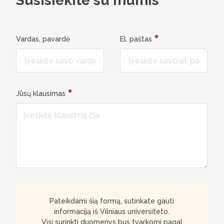
Susisiekite su mumis
Paskaita
patirtį s
kurie per
Vardas, pavardė
El. paštas
praktines
kasdien 
karjeroje
puikias g
Jūsų klausimas
mokslini
skatinami
konferen
grupėmis
aplinko
žinių, š
tolimesn
veiklai.
Pateikdami šią formą, sutinkate gauti
informaciją iš Vilniaus universiteto.
Visi surinkti duomenys bus tvarkomi pagal