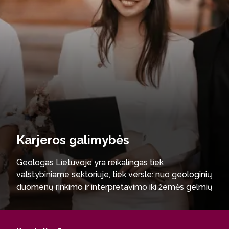
Karjeros galimybės
Geologas Lietuvoje yra reikalingas tiek
valstybiniame sektoriuje, tiek versle: nuo geologinių
duomenų rinkimo ir interpretavimo iki žemės gelmių
išteklių, aplinkos būklės ir geologinių rizikų
vertinimo. Darbo laukas apima geologinį
kartografavimą, kvartero tyrimus, naudingųjų