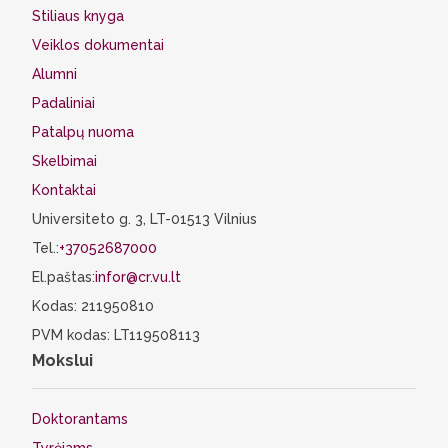
Stiliaus knyga
Veiklos dokumentai
Alumni
Padaliniai
Patalpų nuoma
Skelbimai
Kontaktai
Universiteto g. 3, LT-01513 Vilnius
Tel.:
+37052687000
El.paštas:
infor@cr.vu.lt
Kodas: 211950810
PVM kodas: LT119508113
Mokslui
Doktorantams