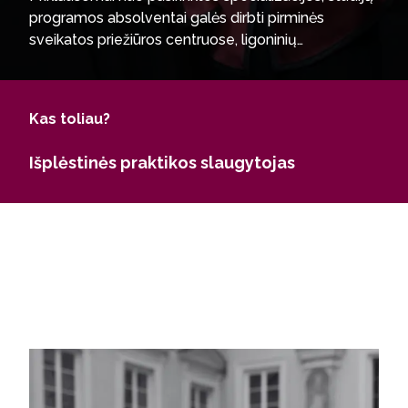
programos absolventai galės dirbti pirminės
sveikatos priežiūros centruose, ligoninių
operacinėse, intensyviosios priežiūros skyriuose,
skubiosios medicinos pagalbos skyriuose.
Išplėstinės slaugos praktikos magistrantūros
Kas toliau?
absolventai taip pat pasirinkti dėstytojo ar
mokslininko karjerą.
Išplėstinės praktikos slaugytojas