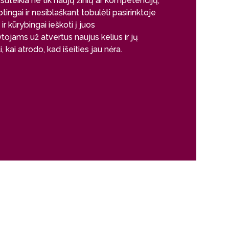
suteikia ne tik naujų žinių ar kompetencijų,
kartografijos i
tingai ir nesiblaškant tobulėti pasirinktoje
neatsiejama gyv
ir kūrybingai ieškoti į juos
be studijų. Tai 
ojams už atvertus naujus kelius ir jų
atsidavimą skir
 kai atrodo, kad išeities jau nėra.
žinias ir kolekty
iššūkius. Ne, t
baigianti bakal
mokslo ir profe
- nepastebimai 