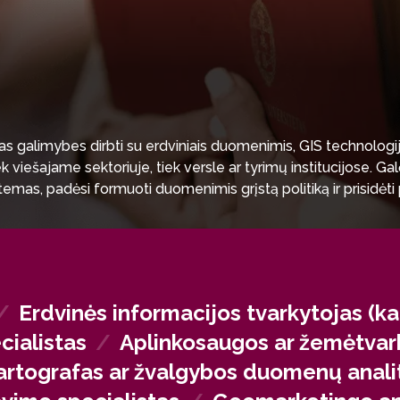
 galimybes dirbti su erdviniais duomenimis, GIS technologijom
k viešajame sektoriuje, tiek versle ar tyrimų institucijose. Gal
temas, padėsi formuoti duomenimis grįstą politiką ir prisidėt
/
Erdvinės informacijos tvarkytojas (kad
cialistas
/
Aplinkosaugos ar žemėtvar
artografas ar žvalgybos duomenų anali