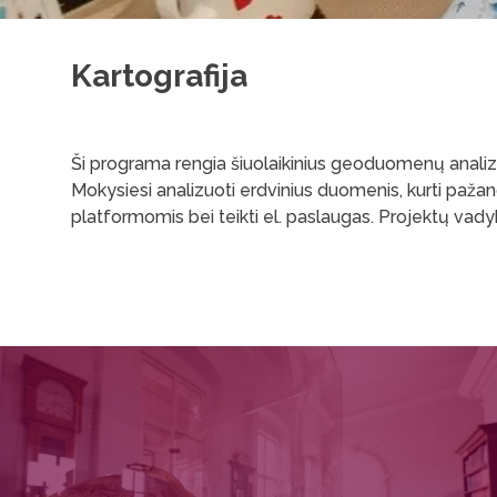
Kartografija
Ši programa rengia šiuolaikinius geoduomenų analizės 
Mokysiesi analizuoti erdvinius duomenis, kurti pažan
platformomis bei teikti el. paslaugas. Projek­tų vadyb