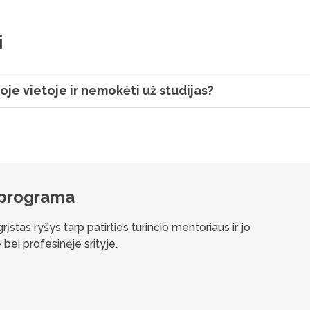
i
oje vietoje ir nemokėti už studijas?
 programa
Vi
stas ryšys tarp patirties turinčio mentoriaus ir jo
Kart
 bei profesinėje srityje.
per
nuo
aktu
tie