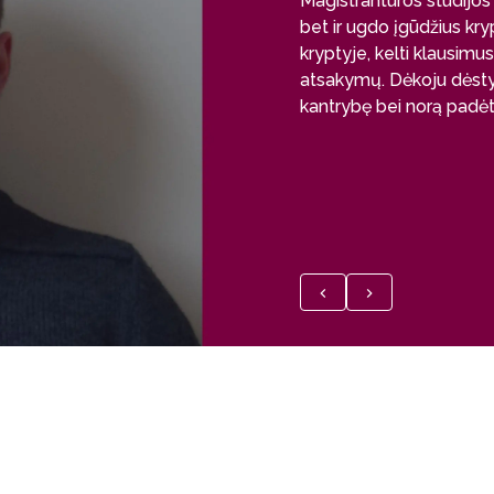
Magistrantūros studijos 
bet ir ugdo įgūdžius kryp
kryptyje, kelti klausimus 
atsakymų. Dėkoju dėstyt
kantrybę bei norą padėti,