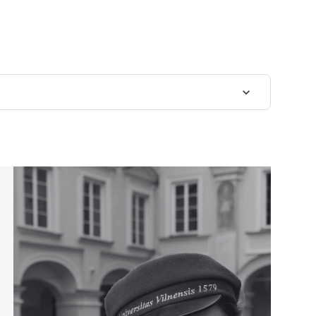
lius Talkevičius
ografijos studijos - puikus teorijos ir praktikos derinys. Stu
duoda savo žinias apie įvairiausius GIS aspektus. Įgaunamų ži
 naujausių technologinių (duomenų bazės, nuotoliniai tyrimai
alių (stilius, matematinė kartografija). Manau, kad šios studij
k profesiniame gyvenime.