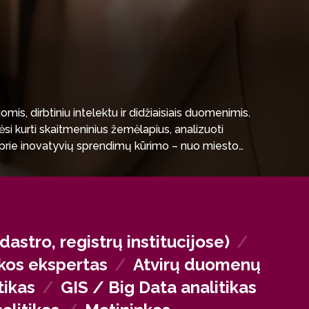
is, dirbtiniu intelektu ir didžiaisiais duomenimis.
ėsi kurti skaitmeninius žemėlapius, analizuoti
i prie inovatyvių sprendimų kūrimo – nuo miesto
astro, registrų institucijose)
/
kos ekspertas
/
Atvirų duomenų
tikas
/
GIS / Big Data analitikas