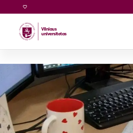
Vilniaus
universitetas
Pradžia
/
Stojantiesiems
/
Magistrantūros studijos
/
Kart