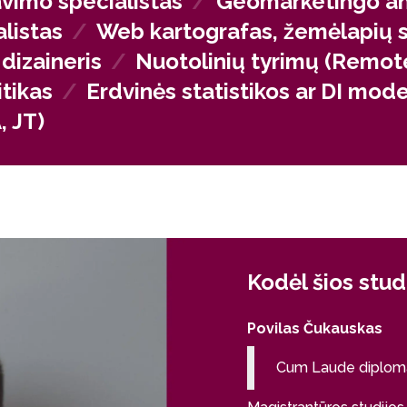
avimo specialistas
/
Geomarketingo ana
listas
/
Web kartografas, žemėlapių 
dizaineris
/
Nuotolinių tyrimų (Remote
tikas
/
Erdvinės statistikos ar DI mode
, JT)
Kodėl šios stud
Povilas Čukauskas
Cum Laude diploma