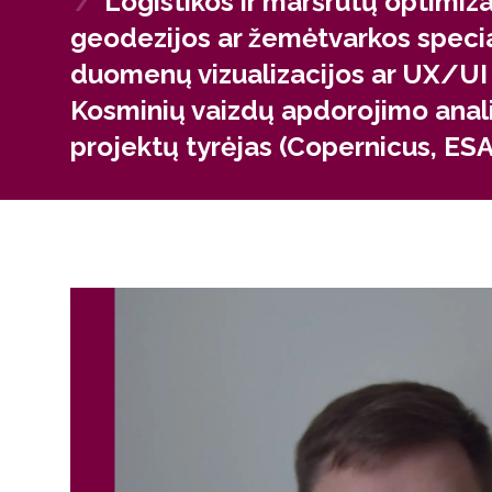
/
Logistikos ir maršrutų optimiz
geodezijos ar žemėtvarkos specia
duomenų vizualizacijos ar UX/UI 
Kosminių vaizdų apdorojimo anali
projektų tyrėjas (Copernicus, ESA