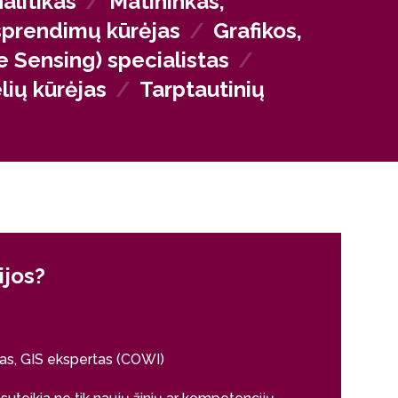
litikas
/
Matininkas,
sprendimų kūrėjas
/
Grafikos,
 Sensing) specialistas
/
lių kūrėjas
/
Tarptautinių
ijos?
Kodėl šio
Vaiva Venckaus
ID Vilnius -
s, GIS ekspertas (COWI)
Po maždaug 1.5