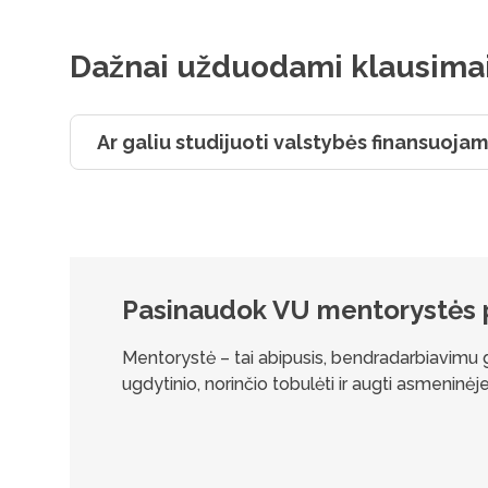
Dažnai užduodami klausima
Ar galiu studijuoti valstybės finansuojam
Pasinaudok VU mentorystės
Mentorystė – tai abipusis, bendradarbiavimu grį
ugdytinio, norinčio tobulėti ir augti asmeninėje