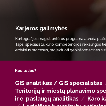
Karjeros galimybės
Kartografijos magistrantūros programa atveria plačias
Tapsi specialistu, kurio kompetencijos reikalingos tie
erdvinius procesus, projektuoti geoinformacines sis
planavimo iki kosminių vaizdų analizės.
Kas toliau?
GIS analitikas / GIS specialistas
Teritorijų ir miestų planavimo spe
ir e. paslaugų analitikas
/
Karo k