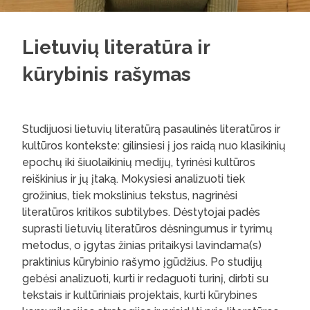
Lietuvių literatūra ir
kūrybinis rašymas
Studijuosi lietuvių literatūrą pasaulinės literatūros ir
kultūros kontekste: gilinsiesi į jos raidą nuo klasikinių
epochų iki šiuolaikinių medijų, tyrinėsi kultūros
reiškinius ir jų įtaką. Mokysiesi analizuoti tiek
grožinius, tiek mokslinius tekstus, nagrinėsi
literatūros kritikos subtilybes. Dėstytojai padės
suprasti lietuvių literatūros dėsningumus ir tyrimų
metodus, o įgytas žinias pritaikysi lavindama(s)
praktinius kūrybinio rašymo įgūdžius. Po studijų
gebėsi analizuoti, kurti ir redaguoti turinį, dirbti su
tekstais ir kultūriniais projektais, kurti kūrybines