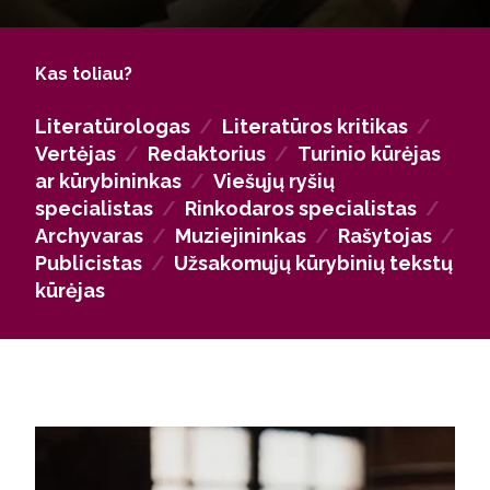
ekspertais, gebančiais analizuoti, kurti ir redaguoti
turinį, dirbti su tekstais ir kultūriniais projektais, kurti
kūrybines komunikacijos strategijas ir prisidėti prie
Kas toliau?
literatūros, kultūros ir švietimo sklaidos
visuomenėje. Be to, galėsite siekti kūrybinės
Literatūrologas
/
Literatūros kritikas
/
karjeros – versti, rašyti grožinės literatūros tekstus,
Vertėjas
/
Redaktorius
/
Turinio kūrėjas
konsultuoti, vykdyti kūrybinius projektus ar dirbti
ar kūrybininkas
/
Viešųjų ryšių
laisvai samdomais turinio kūrėjais.
specialistas
/
Rinkodaros specialistas
/
Archyvaras
/
Muziejininkas
/
Rašytojas
/
Publicistas
/
Užsakomųjų kūrybinių tekstų
kūrėjas