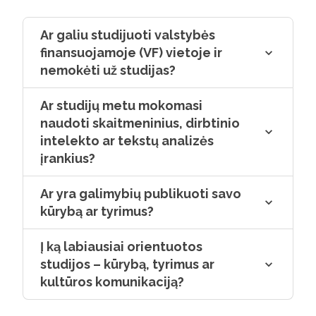
tiek save, tiek kitus. Nieko tokio ką nors
studijuojant pajusti, kad tai – ne tavo
Ar galiu studijuoti valstybės
dalykas. Žinoma, paieškos neturėtų
finansuojamoje (VF) vietoje ir
tęstis iki gyvenimo galo. Todėl labiausiai
nemokėti už studijas?
palinkėčiau išdrįsti rasti savo vietą.
Žmogui tai labai svarbu.
Ar studijų metu mokomasi
naudoti skaitmeninius, dirbtinio
intelekto ar tekstų analizės
įrankius?
Ar yra galimybių publikuoti savo
kūrybą ar tyrimus?
Į ką labiausiai orientuotos
studijos – kūrybą, tyrimus ar
kultūros komunikaciją?