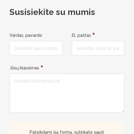
nuotoliu, vakarais, tad įmanoma suderinti
su darbais. Bet svarbiausia – studijuoti
Susisiekite su mumis
buvo labai įdomu. Be galo didelis
malonumas atverti duris į turtingą
literatūros pasaulį.“ Daiva Ausėnaitė, 2
Vardas, pavardė
El. paštas
kurso studentė
Jūsų klausimas
Pateikdami šią formą, sutinkate gauti