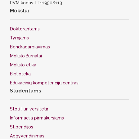
PVM kodas: LT119508113
Mokslui
Doktorantams
Tyrėjams
Bendradarbiavimas
Mokslo žurnalai
Mokslo etika
Biblioteka
Edukacinių kompetencijų centras
Studentams
Stoti į universitetą
Informacija pirmakursiams
Stipendijos
Apgyvendinimas