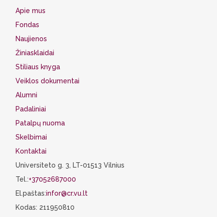
Apie mus
Fondas
Naujienos
Žiniasklaidai
Stiliaus knyga
Veiklos dokumentai
Alumni
Padaliniai
Patalpų nuoma
Skelbimai
Kontaktai
Universiteto g. 3, LT-01513 Vilnius
Tel.:
+37052687000
El.paštas:
infor@cr.vu.lt
Kodas: 211950810