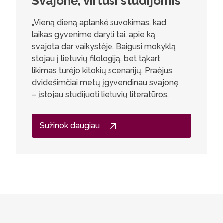
Svajonė, virtusi studijomis
Pasi
ment
„Vieną dieną aplankė suvokimas, kad
laikas gyvenime daryti tai, apie ką
Mentorys
svajota dar vaikystėje. Baigusi mokyklą
bendrada
stojau į lietuvių filologiją, bet tąkart
patirties
likimas turėjo kitokių scenarijų. Praėjus
ugdytinio
dvidešimčiai metų įgyvendinau svajonę
asmeninė
– įstojau studijuoti lietuvių literatūros.
Studijos lietuvių literatūros ir
kūrybiškumo magistratūroje – geriausias
Sužinok daugiau
gyvenime sprendimas. Buvo labai daug
kūrybiškų paskaitų, prirašiau visokių
tekstų ir net kūriau eilėraščius! Mokytis
nebuvo sunku, nes dėstytojai nuolat
tiesė pagalbos ranką. Su dėstytojais
ėjom į knygų pristatymus, muziejus,
kramtėm sausainius ir gėrėm arbatą, kai
dalinomės savo kūryba. Paskaitos vyksta