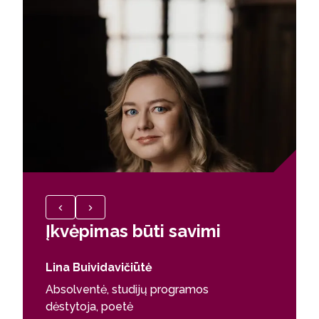
Įkvėpimas būti savimi
Kelia
Lina Buividavičiūtė
Ieva Ma
Absolventė, studijų programos
Studijų
dėstytoja, poetė
Šios stu