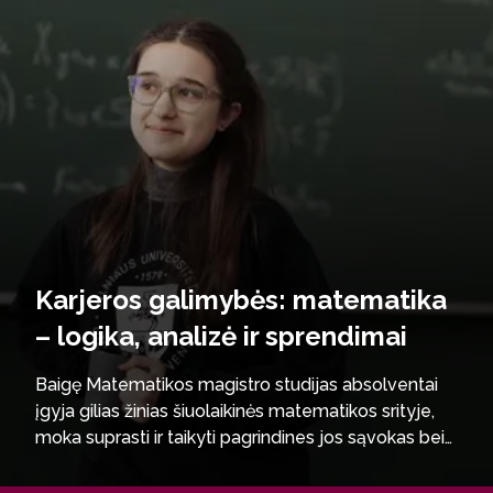
Karjeros galimybės: matematika
– logika, analizė ir sprendimai
Baigę Matematikos magistro studijas absolventai
įgyja gilias žinias šiuolaikinės matematikos srityje,
moka suprasti ir taikyti pagrindines jos sąvokas bei
metodus, aiškiai formuluoti matematikos idėjas ir
įrodymus bei spręsti sudėtingus uždavinius. Jie