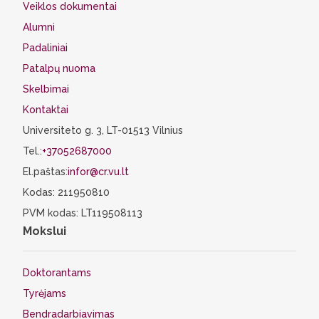
Veiklos dokumentai
Alumni
Padaliniai
Patalpų nuoma
Skelbimai
Kontaktai
Universiteto g. 3, LT-01513 Vilnius
Tel.:
+37052687000
El.paštas:
infor@cr.vu.lt
Kodas: 211950810
PVM kodas: LT119508113
Mokslui
Doktorantams
Tyrėjams
Bendradarbiavimas