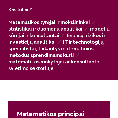
geba kurti ir pritaikyti matematinius modelius,
Kas toliau?
analizuoti duomenis ir interpretuoti rezultatus,
pasitelkdami kompiuterines ir informacines
Matematikos tyrėjai ir mokslininkai
/
technologijas. Absolventai yra pasirengę kūrybiškai
statistikai ir duomenų analitikai
/
modelių
ir savarankiškai spręsti matematinius bei praktinius
kūrėjai ir konsultantai
/
finansų, rizikos ir
uždavinius, taikyti matematines žinias naujose
investicijų analitikai
/
IT ir technologijų
srityse ir kritiškai vertinti tyrimų rezultatus.
specialistai, taikantys matematinius
metodus sprendimams kurti
/
matematikos mokytojai ar konsultantai
švietimo sektoriuje
Matematikos principai