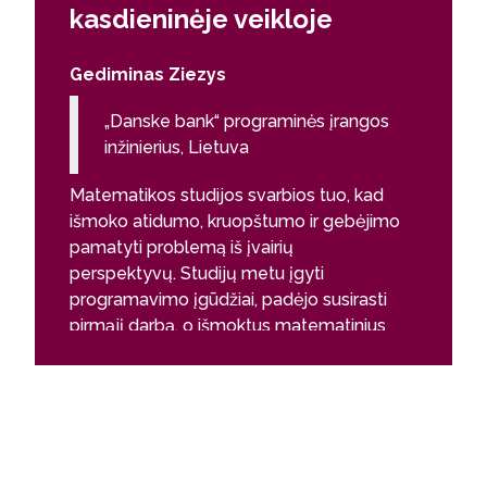
kasdieninėje veikloje
Gediminas Ziezys
„Danske bank“ programinės įrangos
inžinierius, Lietuva
Matematikos studijos svarbios tuo, kad
išmoko atidumo, kruopštumo ir gebėjimo
pamatyti problemą iš įvairių
perspektyvų. Studijų metu įgyti
programavimo įgūdžiai, padėjo susirasti
pirmąjį darbą, o išmoktus matematinius
principus nuolat atrandu kasdienėje
veikloje.