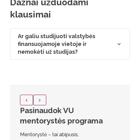
Dažnai užduodami
klausimai
Ar galiu studijuoti valstybės
finansuojamoje vietoje ir
nemokėti už studijas?
Pasinaudok VU
Jogai
mentorystės programa
kurso
Mentorystė – tai abipusis,
Labai dž