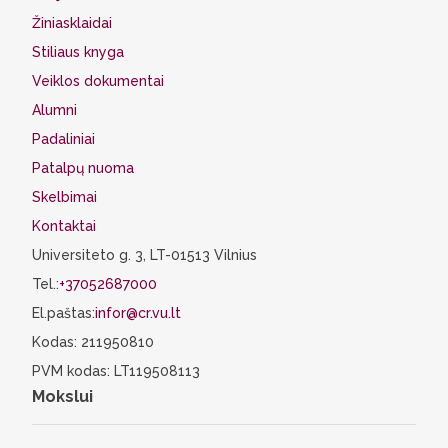
Žiniasklaidai
Stiliaus knyga
Veiklos dokumentai
Alumni
Padaliniai
Patalpų nuoma
Skelbimai
Kontaktai
Universiteto g. 3, LT-01513 Vilnius
Tel.:
+37052687000
El.paštas:
infor@cr.vu.lt
Kodas: 211950810
PVM kodas: LT119508113
Mokslui