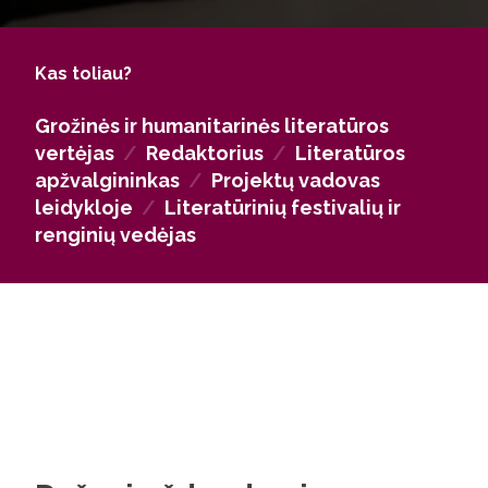
koordinuoti tarptautinius projektus, dirbti
pedagoginį ir mokslinį darbą aukštosiose
mokyklose ir mokslo institutuose.
Kas toliau?
Grožinės ir humanitarinės literatūros
vertėjas
/
Redaktorius
/
Literatūros
apžvalgininkas
/
Projektų vadovas
leidykloje
/
Literatūrinių festivalių ir
renginių vedėjas