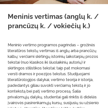
Meninis vertimas (anglų k. /
prancūzų k. / vokiečių k.)
Meninio vertimo programos pagrindas – grožinės
literatūros tekstų vertimas iš anglų arba prancūzų
kalbų: verčiami skirtingų istorinių laikotarpių prozos
tekstai (nuo klasikos iki šiuolaikinių autorių) ir
skirtingos stilistikos tekstai; taip pat mokomasi
versti dramos ir poezijos tekstus. Studijuojami
literatūrologijos dalykai, vertimo teorija ir istorija,
padedantys giliau suvokti verčiamą tekstą ir jo
kontekstą bei patį vertimo procesą. Šalia
privalomųjų dalykų, studentai gali rinktis iš didelės
įvairovės pasirenkamųjų kursų, susijusių su užsienio