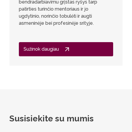
bendradarbiavimu grįstas ryšys tarp
studijuo
patirties turinčio mentoriaus ir jo
leidžia v
ugdytinio, norinčio tobulėti ir augti
literatūr
asmeninėje bei profesinėje srityje.
technines
įvairiais 
supratim
prozos, 
Sužinok daugiau
ypatumais,
padeda at
Meninio 
kritišką,
nebijant
Susisiekite su mumis