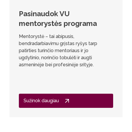
Pasinaudok VU
mentorystės programa
Mentorystė – tai abipusis,
bendradarbiavimu grįstas ryšys tarp
patirties turinčio mentoriaus ir jo
ugdytinio, norinčio tobulėti ir augti
asmeninėje bei profesinėje srityje.
Sužinok daugiau