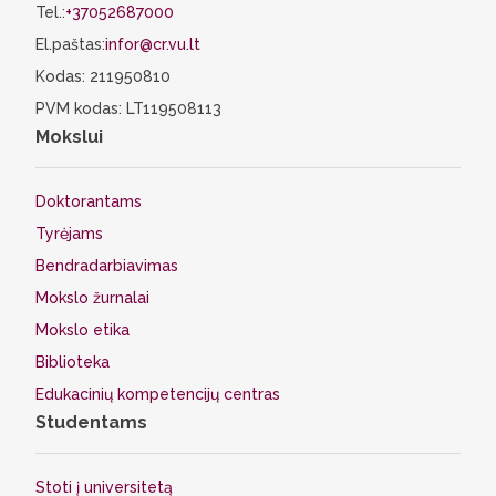
Tel.:
+37052687000
El.paštas:
infor@cr.vu.lt
Kodas: 211950810
PVM kodas: LT119508113
Mokslui
Doktorantams
Tyrėjams
Bendradarbiavimas
Mokslo žurnalai
Mokslo etika
Biblioteka
Edukacinių kompetencijų centras
Studentams
Stoti į universitetą