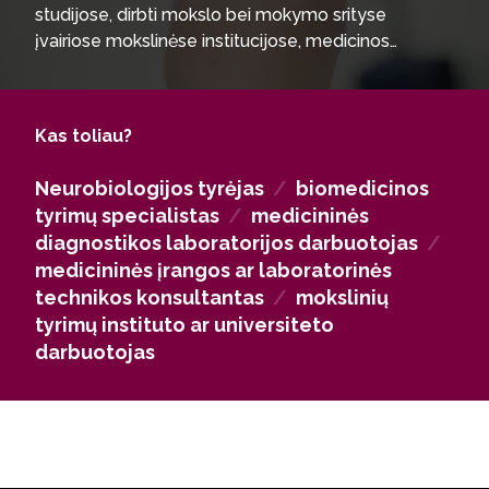
studijose, dirbti mokslo bei mokymo srityse
įvairiose mokslinėse institucijose, medicinos
įstaigose, privačiose firmose, prekiaujančiose
laboratorine įranga ir priemonėmis, medicinine
technika, taip pat farmacinėse firmose,
Kas toliau?
užsiimančiose tiek gamyba, tiek realizacija.
Neurobiologijos tyrėjas
/
biomedicinos
tyrimų specialistas
/
medicininės
diagnostikos laboratorijos darbuotojas
/
medicininės įrangos ar laboratorinės
technikos konsultantas
/
mokslinių
tyrimų instituto ar universiteto
darbuotojas